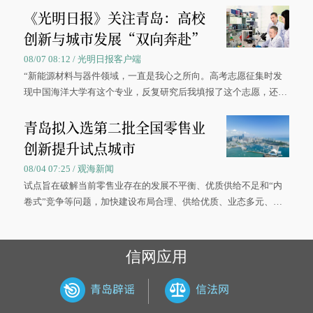
《光明日报》关注青岛：高校
创新与城市发展“双向奔赴”
08/07 08:12 / 光明日报客户端
“新能源材料与器件领域，一直是我心之所向。高考志愿征集时发
现中国海洋大学有这个专业，反复研究后我填报了这个志愿，还真
被录取了。”今年7月，来自山西的学子郝君豪，如愿收到中国海洋
青岛拟入选第二批全国零售业
大学材料科学与工程学院材料类专业的录取通知书。
创新提升试点城市
08/04 07:25 / 观海新闻
试点旨在破解当前零售业存在的发展不平衡、优质供给不足和“内
卷式”竞争等问题，加快建设布局合理、供给优质、业态多元、智
慧便捷、竞争有序的现代零售体系。
信网应用