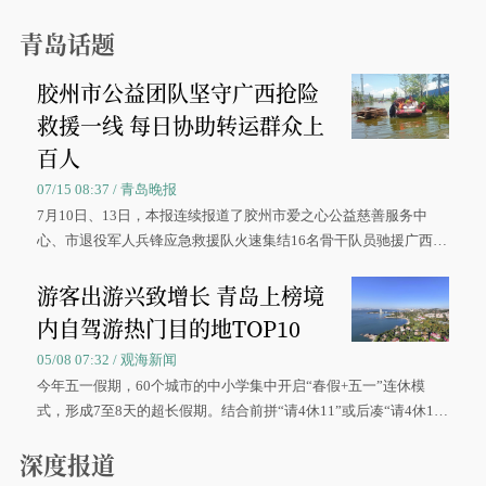
青岛话题
胶州市公益团队坚守广西抢险
救援一线 每日协助转运群众上
百人
07/15 08:37 / 青岛晚报
7月10日、13日，本报连续报道了胶州市爱之心公益慈善服务中
心、市退役军人兵锋应急救援队火速集结16名骨干队员驰援广西灾
区、奋战在抢险一线的故事，得到众多读者点赞。
游客出游兴致增长 青岛上榜境
内自驾游热门目的地TOP10
05/08 07:32 / 观海新闻
今年五一假期，60个城市的中小学集中开启“春假+五一”连休模
式，形成7至8天的超长假期。结合前拼“请4休11”或后凑“请4休1
0”的拼假方案，带动游客出游兴致增长。
深度报道