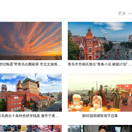
更多 >>
“世纪晚霞”带青岛出圈刷屏 市北文旅推出精品线路
青岛市市南区推出“青春小店·赋能计划” 聚满青岛温情
青岛推出十条特色研学线路 邀学子逐梦深蓝探知山海
第62届琅琊祭海节启幕