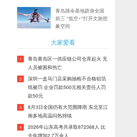
青岛跳伞基地跻身全国
前三 “低空+”打开文旅想
象空间
大家爱看
青岛黄岛区一供应链公司仓库起火 无
1
人员被困和伤亡
深圳一盒马门店采购抽检不合格铝箔
2
纸被罚 企业罚款500元相关责任人罚
款50元
8月3日全国仍有大范围降雨 东北至江
3
南多地高温闷热持续
2026年山东高考共录取872368人 比
4
去年增加2.7万余人