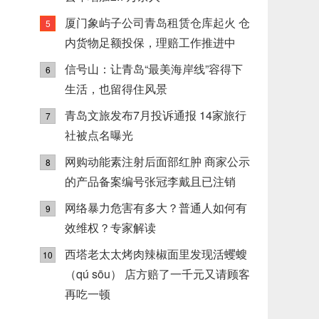
厦门象屿子公司青岛租赁仓库起火 仓
5
内货物足额投保，理赔工作推进中
信号山：让青岛“最美海岸线”容得下
6
生活，也留得住风景
青岛文旅发布7月投诉通报 14家旅行
7
社被点名曝光
网购动能素注射后面部红肿 商家公示
8
的产品备案编号张冠李戴且已注销
网络暴力危害有多大？普通人如何有
9
效维权？专家解读
西塔老太太烤肉辣椒面里发现活蠼螋
10
（qú sōu） 店方赔了一千元又请顾客
再吃一顿