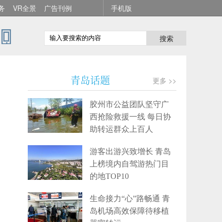
务
VR全景
广告刊例
手机版
搜索
青岛话题
更多 >>
胶州市公益团队坚守广
西抢险救援一线 每日协
助转运群众上百人
游客出游兴致增长 青岛
上榜境内自驾游热门目
的地TOP10
生命接力“心”路畅通 青
岛机场高效保障待移植