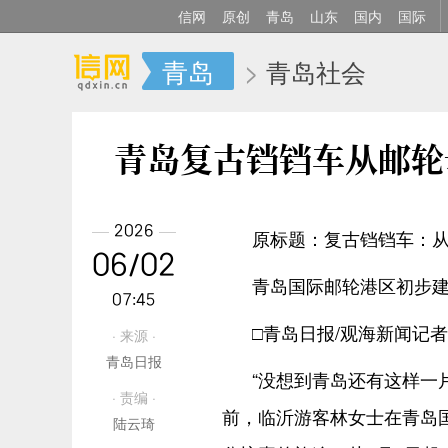
信网
原创
青岛
山东
国内
国际
青岛
>
青岛社会
青岛复古铛铛车从邮轮
2026
原标题：复古铛铛车：
06/02
青岛国际邮轮港区初步建
07:45
□青岛日报/观海新闻记者
· 来源 ·
青岛日报
“没想到青岛还有这样一
· 责编 ·
前，临沂游客林女士在青岛
陆云琦