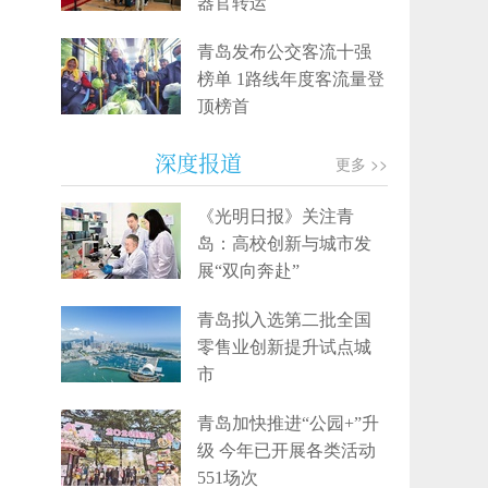
器官转运
青岛发布公交客流十强
榜单 1路线年度客流量登
顶榜首
深度报道
更多 >>
《光明日报》关注青
岛：高校创新与城市发
展“双向奔赴”
青岛拟入选第二批全国
零售业创新提升试点城
市
青岛加快推进“公园+”升
级 今年已开展各类活动
551场次