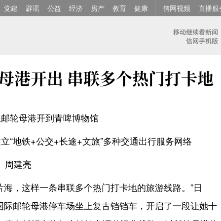
党建
辟谣
公益
经济
房产
教育
健康
信网视频
直播服
母港开出 串联多个热门打卡地
从邮轮母港开到青啤博物馆
立“地铁+公交+长途+文旅”多种交通出行服务网络
 周建亮
片海，这样一条串联多个热门打卡地的旅游线路。”日
国际邮轮母港停车场坐上复古铛铛车，开启了一段让她十