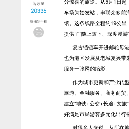
分惊喜的旅途。从5月1日
阅读量
20335
车场为始发站，串联众多前
扫描到手机
馆。这条线路全程约19公
提供了“随上随下、深度漫游
复古铛铛车开进邮轮母
也为港区发展及老城复兴带
服务一张网的缩影。
作为城市更新和产业转
旅游、金融服务、商务商贸
建立“地铁+公交+长途+文
好满足市民游客多元化出行
对很多人来说，从所在地