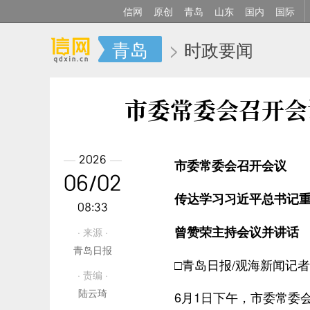
信网
原创
青岛
山东
国内
国际
青岛
>
时政要闻
市委常委会召开会
2026
市委常委会召开会议
06/02
传达学习习近平总书记
08:33
曾赞荣主持会议并讲话
· 来源 ·
青岛日报
□青岛日报/观海新闻记者
· 责编 ·
陆云琦
6月1日下午，市委常委