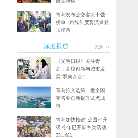
器官转运
青岛发布公交客流十强
榜单 1路线年度客流量登
顶榜首
深度报道
更多 >>
《光明日报》关注青
岛：高校创新与城市发
展“双向奔赴”
青岛拟入选第二批全国
零售业创新提升试点城
市
青岛加快推进“公园+”升
级 今年已开展各类活动
551场次