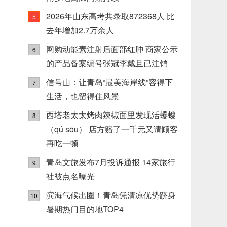
2026年山东高考共录取872368人 比
5
去年增加2.7万余人
网购动能素注射后面部红肿 商家公示
6
的产品备案编号张冠李戴且已注销
信号山：让青岛“最美海岸线”容得下
7
生活，也留得住风景
西塔老太太烤肉辣椒面里发现活蠼螋
8
（qú sōu） 店方赔了一千元又请顾客
再吃一顿
青岛文旅发布7月投诉通报 14家旅行
9
社被点名曝光
滨海气候出圈！青岛凭清凉优势跻身
10
暑期热门目的地TOP4