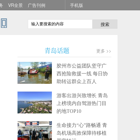
务
VR全景
广告刊例
手机版
搜索
青岛话题
更多 >>
胶州市公益团队坚守广
西抢险救援一线 每日协
助转运群众上百人
游客出游兴致增长 青岛
上榜境内自驾游热门目
的地TOP10
生命接力“心”路畅通 青
岛机场高效保障待移植