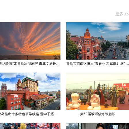
更多 >>
“世纪晚霞”带青岛出圈刷屏 市北文旅推出精品线路
青岛市市南区推出“青春小店·赋能计划” 聚满青岛温情
青岛推出十条特色研学线路 邀学子逐梦深蓝探知山海
第62届琅琊祭海节启幕