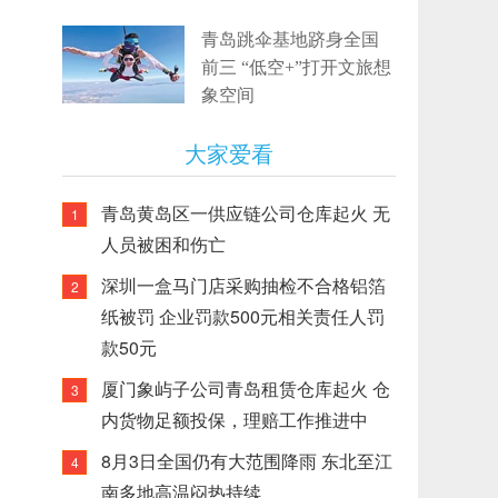
青岛跳伞基地跻身全国
前三 “低空+”打开文旅想
象空间
大家爱看
青岛黄岛区一供应链公司仓库起火 无
1
人员被困和伤亡
深圳一盒马门店采购抽检不合格铝箔
2
纸被罚 企业罚款500元相关责任人罚
款50元
厦门象屿子公司青岛租赁仓库起火 仓
3
内货物足额投保，理赔工作推进中
8月3日全国仍有大范围降雨 东北至江
4
南多地高温闷热持续