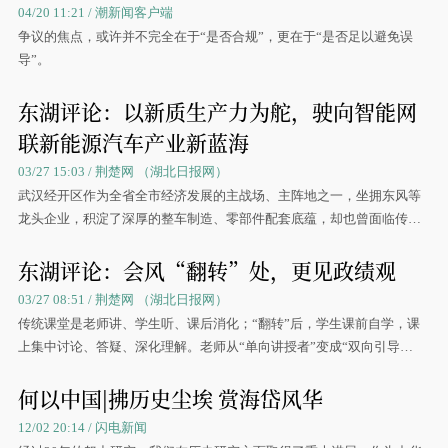
04/20 11:21 / 潮新闻客户端
争议的焦点，或许并不完全在于“是否合规”，更在于“是否足以避免误
导”。
东湖评论：以新质生产力为舵，驶向智能网
联新能源汽车产业新蓝海
03/27 15:03 / 荆楚网 ​（湖北日报网）
武汉经开区作为全省全市经济发展的主战场、主阵地之一，坐拥东风等
龙头企业，积淀了深厚的整车制造、零部件配套底蕴，却也曾面临传统
燃油车转型阵痛。
东湖评论：会风“翻转”处，更见政绩观
03/27 08:51 / 荆楚网 ​（湖北日报网）
传统课堂是老师讲、学生听、课后消化；“翻转”后，学生课前自学，课
上集中讨论、答疑、深化理解。老师从“单向讲授者”变成“双向引导
者”，学生从“被动接收者”变成“主动参与者”。重心，从“听”转向
何以中国|拂历史尘埃 赏海岱风华
了“思”与“议”。
12/02 20:14 / 闪电新闻