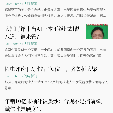
05/28 18:56 / 大江新闻
稻城亚丁的美，贵在自然，也贵在共享。当景区能够提供与票价匹配的
服务与体验，公众自然会用脚投票。反之，把游玩门槛抬得越高、把公
共资源占得越紧，失去的不仅是民心，更是自身的长远发展空间。
大江时评丨当AI一本正经地胡说
八道，谁来管？
05/19 09:35 / 大江新闻
这两件事看似一个荒诞、一个闹心，却共同指向一个严肃的问题：当AI
开始深度介入人们的日常生活，甚至替人做决策时，谁来为它的“嘴
硬”买单？当我们在使用人工智能时，又该如何保证独立思考？
闪电评论 | 人才站“C位”，齐鲁挑大梁
05/10 16:53 / 闪电新闻
那么，究竟如何让人才站“C位”？又如何构建人才发展新优势？值得深入
思考。
年销10亿宋柚汁被热炒：合规不是挡箭牌，
诚信才是硬底气