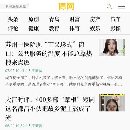
专注深度原创
头条
原创
青岛
财富
房产
汽车
评论
健康
教育
体育
娱乐
影像
苏州一医院现“丁义珍式”窗
口：公共服务的温度 不能总靠热
搜来点燃
07/07 10:41 / 大江新闻
现在椅子加了，对讲机装了，够不着、听不见的问题解决了。但比装椅
子更重要的，是管理者主动“弯下腰”，站到群众角度重新审视每一处细
节。这把迟到的椅子，希望它垫高的不只是办事的位置，更是公共服务
大江时评：400多部“草根”短剧
心里那杆秤。
这名都昌小伙把故乡泥土熬成了
光
06/22 10:52 / 大江新闻