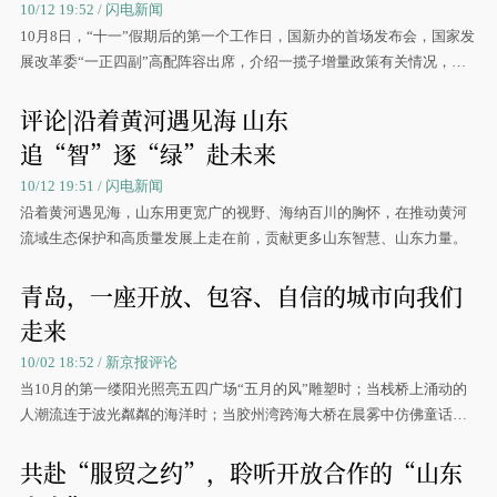
10/12 19:52 / 闪电新闻
10月8日，“十一”假期后的第一个工作日，国新办的首场发布会，国家发
展改革委“一正四副”高配阵容出席，介绍一揽子增量政策有关情况，并
提出“经济大省有效发挥挑大梁作用”。
评论|沿着黄河遇见海 山东
追“智”逐“绿”赴未来
10/12 19:51 / 闪电新闻
沿着黄河遇见海，山东用更宽广的视野、海纳百川的胸怀，在推动黄河
流域生态保护和高质量发展上走在前，贡献更多山东智慧、山东力量。
青岛，一座开放、包容、自信的城市向我们
走来
10/02 18:52 / 新京报评论
当10月的第一缕阳光照亮五四广场“五月的风”雕塑时；当栈桥上涌动的
人潮流连于波光粼粼的海洋时；当胶州湾跨海大桥在晨雾中仿佛童话世
界时，青岛迎来了共和国75周年华诞。
共赴“服贸之约”，聆听开放合作的“山东