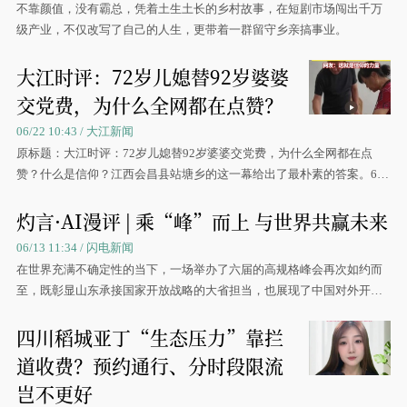
不靠颜值，没有霸总，凭着土生土长的乡村故事，在短剧市场闯出千万
级产业，不仅改写了自己的人生，更带着一群留守乡亲搞事业。
大江时评：72岁儿媳替92岁婆婆
交党费，为什么全网都在点赞？
06/22 10:43 / 大江新闻
原标题：大江时评：72岁儿媳替92岁婆婆交党费，为什么全网都在点
赞？什么是信仰？江西会昌县站塘乡的这一幕给出了最朴素的答案。6月
18日，...
灼言·AI漫评 | 乘“峰”而上 与世界共赢未来
06/13 11:34 / 闪电新闻
在世界充满不确定性的当下，一场举办了六届的高规格峰会再次如约而
至，既彰显山东承接国家开放战略的大省担当，也展现了中国对外开放
的坚定决心和强大的经济韧性。
四川稻城亚丁“生态压力”靠拦
道收费？预约通行、分时段限流
岂不更好