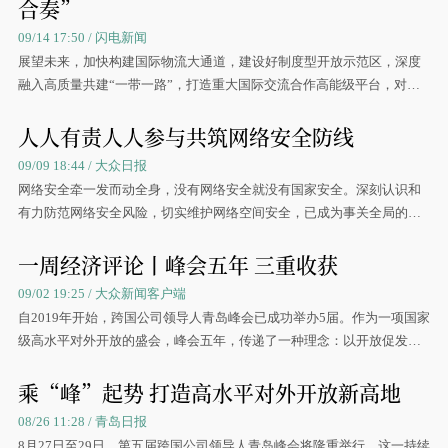
合奏”
09/14 17:50 / 闪电新闻
展望未来，加快构建国际物流大通道，建设好制度型开放示范区，深度
融入高质量共建“一带一路”，打造重大国际交流合作高能级平台，对外
开放必将成为新时代山东最鲜明的标识、最突出的特质、最显著的优
人人有责人人参与共筑网络安全防线
势、最强劲的旋律。
09/09 18:44 / 大众日报
网络安全牵一发而动全身，没有网络安全就没有国家安全。深刻认识和
有力防范网络安全风险，切实维护网络空间安全，已成为事关全局的重
大课题。
一周经济评论丨峰会五年 三重收获
09/02 19:25 / 大众新闻客户端
自2019年开始，跨国公司领导人青岛峰会已成功举办5届。作为一项国家
级高水平对外开放的盛会，峰会五年，传递了一种理念：以开放促发
展。
乘“峰”起势 打造高水平对外开放新高地
08/26 11:28 / 青岛日报
8月27日至29日，第五届跨国公司领导人青岛峰会将隆重举行。这一持续