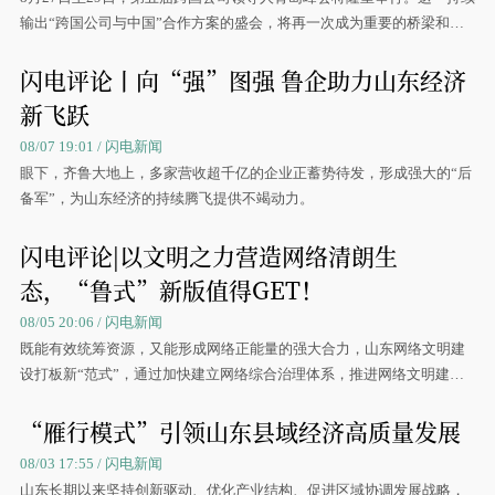
输出“跨国公司与中国”合作方案的盛会，将再一次成为重要的桥梁和纽
带，传递中国深化高水平开放的决心，让跨国公司看到越来越多的中国
闪电评论丨向“强”图强 鲁企助力山东经济
机遇。
新飞跃
08/07 19:01 / 闪电新闻
眼下，齐鲁大地上，多家营收超千亿的企业正蓄势待发，形成强大的“后
备军”，为山东经济的持续腾飞提供不竭动力。
闪电评论|以文明之力营造网络清朗生
态，“鲁式”新版值得GET！
08/05 20:06 / 闪电新闻
既能有效统筹资源，又能形成网络正能量的强大合力，山东网络文明建
设打板新“范式”，通过加快建立网络综合治理体系，推进网络文明建设
稳健前行，值得GET！
“雁行模式”引领山东县域经济高质量发展
08/03 17:55 / 闪电新闻
山东长期以来坚持创新驱动、优化产业结构、促进区域协调发展战略，