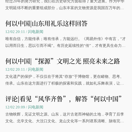
经过20年的努力研究，我们在历史研究方面取得了重大进展。作为中华
文明延绵不断的重要组成部分，山东丰富的文物资源是我国百万年的人
类史、一万年的文化史、五千多年的文明史的重要实证。
何以中国|山东用礼乐这样回答
12/02 20:11 / 闪电新闻
唯有自信，方能传承；唯有传承，方能远行。《周易外传》中有言，“才
以用而日生，思以引而不竭”。有历史延续性的“传”，才有更具生命力
的“承”。
何以中国|“探源”文明之光 照亮未来之路
12/02 20:11 / 闪电新闻
文化遗产的保护，不仅仅在于将其“存放”于博物馆，更在睹物、思考、
传承。山东在这方面进行了积极的探索和实践，就如礼乐舞表演，让大
家氤氲在典雅与繁华的齐风鲁韵中。
评论|看见“风华齐鲁”，解答“何以中国”
12/02 20:09 / 闪电新闻
古物映辉，见证文明之源。山东，这片古老而神秘的土地，孕育了后李
文化、北辛文化、大汶口文化、龙山文化等一系列谱系清晰、脉络完整
的史前文化，共同构成了早期中华文明的重要支柱。