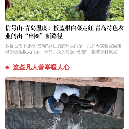
信号山·青岛温度：板蓝根白菜走红 青岛特色农
业闯出“出圈”新路径
从鲁迅笔下那根“红绳”系住的胶州大白菜，到如今实验室里走
出的板蓝根大白菜，青岛白菜的每次“出圈”，都与乡村振兴的
步伐同频。前者以文化符号深入人心，成为地理标志性产品；
后者则以“科技 药食智慧”开辟新赛道，精准切入当代健康消费
这些凡人善举暖人心
潮流。