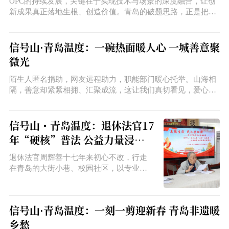
OPC的持续发展，关键在于实现技术与场景的深度融合，让创
新成果真正落地生根、创造价值。青岛的破题思路，正是把扶
持政策从“前端”延伸到“后端”，不光是解决办公场所、算力支
持、资金支持等公司起步问题，更是解决创业者最关心的“订
单”问题。
信号山·青岛温度：一碗热面暖人心 一城善意聚
微光
陌生人匿名捐助，网友远程助力，职能部门暖心托举。山海相
隔，善意却紧紧相拥、汇聚成流，这让我们真切看见，爱心不
是孤军奋战，是深植在中华民族血脉里的精神底色。
信号山・青岛温度：退休法官17
年“硬核”普法 公益力量浸润
青岛
退休法官周辉善十七年来初心不改，行走
在青岛的大街小巷、校园社区，以专业而
亲切的方式开展公益普法，将法律条文化
为生活智慧，让法治成为这座城市可感
知、可依靠的温暖力量。他的坚守，是个
信号山·青岛温度：一刻一剪迎新春 青岛非遗暖
体初心的生动实践，也是青岛公益力量与
乡愁
城市文明交融的鲜活写照。