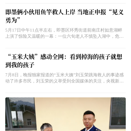
即墨俩小伙用鱼竿救人上岸 当地正申报“见义
勇为”
5月17日中午11点半左右，即墨区环秀街道前南庄村如意湖畔
上演了惊险又温暖的一幕：一位六旬老人不慎坠入湖中，危急
时刻，正在湖边钓鱼的退役军人盛祥展和同伴胡伟鑫用一根鱼
竿成功救险。5月21日，记者从环秀街道办事处了解到，工作
人员已经整理上报两名救人者见义勇为的先进事迹，准备为他
“玉米大姨”感动全网：看到掉海的孩子就想
们申报见义勇为先进个人。
到我的孩子
7月8日，晚报独家报道的“玉米大姨”刘玉荣跳海救人的事迹感
动了许多市民，刘玉荣的义举受到全国媒体的关注，央视新
闻、新华社、中国青年报等国家级媒体对刘玉荣的义举进行了
报道。