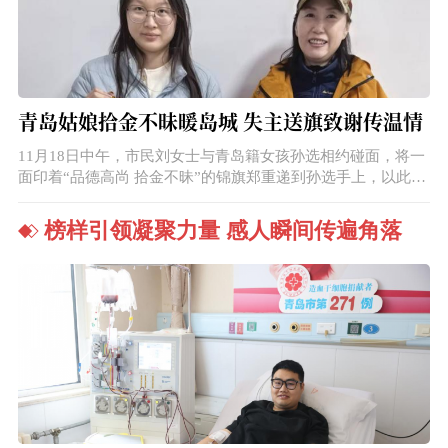
青岛姑娘拾金不昧暖岛城 失主送旗致谢传温情
11月18日中午，市民刘女士与青岛籍女孩孙选相约碰面，将一
面印着“品德高尚 拾金不昧”的锦旗郑重递到孙选手上，以此致
谢这位青岛姑娘拾金不昧、主动送还失物的暖心善举。
榜样引领凝聚力量 感人瞬间传遍角落