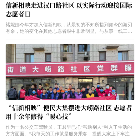
信新相映走进汉口路社区 以实际行动迎接国际
志愿者日
褚妮娜今年才加入信新相映，从最初的不知所措到如今的游刃
有余，她的变化在其他志愿者眼中非常明显。与从事一线工作
的志愿者不同，褚妮娜是一位后勤人员，日常工作中几乎不接
触同事之外的陌生人。
“信新相映”便民大集摆进大崂路社区 志愿者
用十余年修得“暖心技”
作为一名公交车驾驶员，王君早已把“帮助别人”融入了生活的
方方面面。“我每天的工作就是服务乘客，提醒大家上下车注意