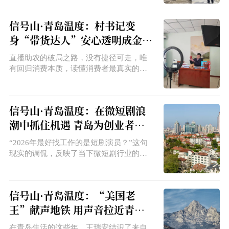
气叠加，这座山海之城瞬间进入“低温模
式”。
信号山·青岛温度：村书记变
身“带货达人”安心透明成金字
招牌
直播助农的破局之路，没有捷径可走，唯
有回归消费本质，读懂消费者最真实的关
切，用踏实务实的姿态回应需求，让本土
农产品的天然优势在透明化的呈现中自然
凸显。正如莱西市小雨滴社会工作服务中
信号山·青岛温度：在微短剧浪
心的助农主播李英杰所说：“我们的直播不
潮中抓住机遇 青岛为创业者与
是简单地卖货，而是传递乡村的温度和故
事，让消费者感受到‘从田间到餐桌’的透明
就业者铺就时代舞台
“2026年最好找工作的是短剧演员？”这句
与安心。”
现实的调侃，反映了当下微短剧行业的井
喷式发展。当胖海瓯文化的免费素人演员
培训课座无虚席，青岛这座“世界电影之
都”正以微短剧为支点，撬动着一场关乎影
信号山·青岛温度：“美国老
视产业升级、青年创业的变革。
王”献声地铁 用声音拉近青岛
与世界的距离
在青岛生活的这些年，王瑞安结识了来自