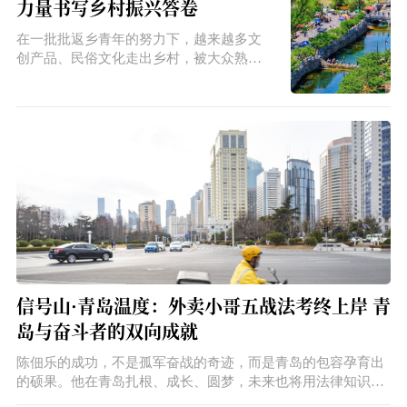
力量书写乡村振兴答卷
在一批批返乡青年的努力下，越来越多文
创产品、民俗文化走出乡村，被大众熟
知，他们带回乡村的不仅是客流，更是新
的理念、技术和经营模式。
信号山·青岛温度：外卖小哥五战法考终上岸 青
岛与奋斗者的双向成就
陈佃乐的成功，不是孤军奋战的奇迹，而是青岛的包容孕育出
的硕果。他在青岛扎根、成长、圆梦，未来也将用法律知识回
馈社会。这些温暖，是青岛对奋斗者包容与尊重的生动写照，