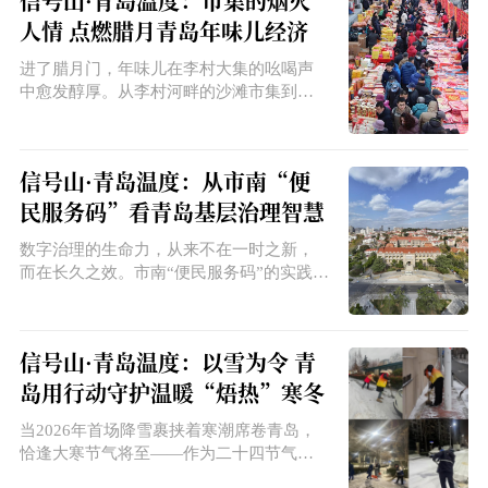
信号山·青岛温度：市集的烟火
人情 点燃腊月青岛年味儿经济
进了腊月门，年味儿在李村大集的吆喝声
中愈发醇厚。从李村河畔的沙滩市集到如
今的规整摊位，这座始于明万历年间的百
年大集，热闹从未消散。大集散发的烟火
气，是腊月里青岛的温暖底色，更成为激
信号山·青岛温度：从市南“便
活年味儿经济的核心动能，让老市集在传
民服务码”看青岛基层治理智慧
承中焕发强劲消费活力。
数字治理的生命力，从来不在一时之新，
而在长久之效。市南“便民服务码”的实践，
也让基层数字治理的现实课题愈加清晰：
建码容易，持续用好、管好才是真功夫。
信号山·青岛温度：以雪为令 青
岛用行动守护温暖“焐热”寒冬
当2026年首场降雪裹挟着寒潮席卷青岛，
恰逢大寒节气将至——作为二十四节气中
最冷的时节，凛冽寒风与低温雨雪冰冻天