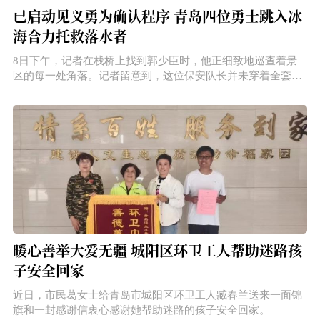
已启动见义勇为确认程序 青岛四位勇士跳入冰
海合力托救落水者
8日下午，记者在栈桥上找到郭少臣时，他正细致地巡查着景
区的每一处角落。记者留意到，这位保安队长并未穿着全套制
服，只是臂膀上套着一个执勤袖章。“上午下海救人后，我全身
湿透了。
暖心善举大爱无疆 城阳区环卫工人帮助迷路孩
子安全回家
近日，市民葛女士给青岛市城阳区环卫工人臧春兰送来一面锦
旗和一封感谢信衷心感谢她帮助迷路的孩子安全回家。