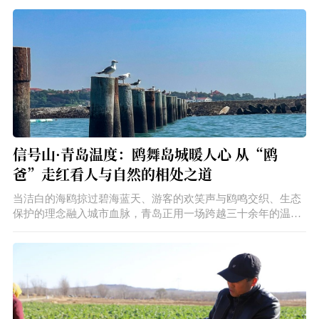
更是青岛对新就业人群全方位、全周期保障体系的自然延伸。
信号山·青岛温度：鸥舞岛城暖人心 从“鸥
爸”走红看人与自然的相处之道
当洁白的海鸥掠过碧海蓝天、游客的欢笑声与鸥鸣交织、生态
保护的理念融入城市血脉，青岛正用一场跨越三十余年的温柔
守护，诠释着“人与自然和谐共生”的真谛。