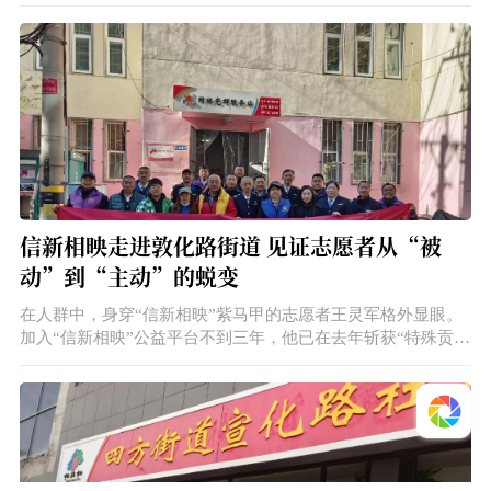
安全、帮老人找座位，这些都是小事，但能帮到别人就很有意
义。帮助别人不分大小，也不论形式。”
信新相映走进敦化路街道 见证志愿者从“被
动”到“主动”的蜕变
在人群中，身穿“信新相映”紫马甲的志愿者王灵军格外显眼。
加入“信新相映”公益平台不到三年，他已在去年斩获“特殊贡献
志愿者”称号，尽管公益资历不算深厚，却凭借扎实的表现交出
了亮眼答卷。