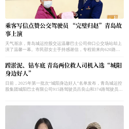
乘客写信点赞公交驾驶员 “完璧归赵”青岛故
事上演
天气渐凉，青岛城运控股交运温馨巴士公司仰口公交场站却上
演了温馨一幕。市民邵女士手持感谢信，专程前来向620路驾
驶员林健拾金不昧的善举表达感激之情。
蹚淤泥、钻车底 青岛两位救人司机入选“城阳
身边好人”
日前，2025年第一批次“城阳身边好人”名单发布，青岛城运控
股集团城阳巴士有限公司915路驾驶员吕良山和374路驾驶员邱
月山双双入选，吕良山还获评即墨区“见义勇为先进个人”，邱
月山则刚刚荣获李沧区“见义勇为积极分子”称号，向社会传递
了城阳巴士的正能量。