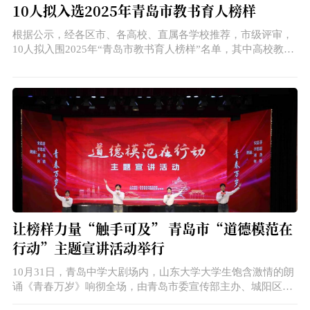
模范。
10人拟入选2025年青岛市教书育人榜样
根据公示，经各区市、各高校、直属各学校推荐，市级评审，
10人拟入围2025年“青岛市教书育人榜样”名单，其中高校教师
3人，初中和小学教师各2人，高中、中职和幼教教师各1人。
让榜样力量“触手可及” 青岛市“道德模范在
行动”主题宣讲活动举行
10月31日，青岛中学大剧场内，山东大学大学生饱含激情的朗
诵《青春万岁》响彻全场，由青岛市委宣传部主办、城阳区委
宣传部承办的“道德模范在行动”青春——奋斗・榜样・报国主