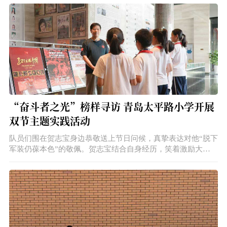
题宣讲就此拉开帷幕。
“奋斗者之光”榜样寻访 青岛太平路小学开展
双节主题实践活动
队员们围在贺志宝身边恭敬送上节日问候，真挚表达对他“脱下
军装仍葆本色”的敬佩。贺志宝结合自身经历，笑着激励大
家：“少年强则国强，你们要好好读书，将来成为能扛事的接班
人！”温暖的嘱托，在队员们心中种下向榜样看齐、努力拼搏的
种子。