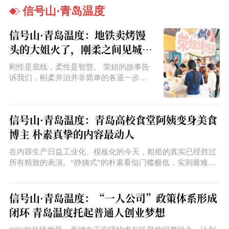
信号山·青岛温度
信号山·青岛温度：地铁卖烤馒
头的大姐火了，刚柔之间见城市
治理真章
刚性是底线，柔性是智慧。 荣姐的故事告
诉我们，刚柔并治并非简单的各退一步，
而是在严格遵守规则的前提下，通过精细
化的服务与管理，主动回应多方诉求。
信号山·青岛温度：青岛高校食堂阿姨变身美食
博主 朴素真挚的内容最动人
在内容生产日益工业化、模板化的今天，粗糙的真实已经胜过
所有精致的表演。“静姨式”的朴素看似门槛极低，实则最难复
制。四年如一日的坚持、每一条评论的亲笔回复、把学生当成
自己孩子的那份真心，这些是无法用任何AI工具替代的。用心
做好一件事，让需要的人能够找到你。这些藏在日常里的美好
信号山·青岛温度：“一人公司”政策体系形成
瞬间，汇聚起来，就是当下最动人的暖流。
闭环 青岛温度托起普通人创业梦想