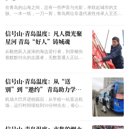
在青岛的山海之间，总有一些声音与光影，串联起城市的文
脉。一木一纸，一刀一剪，青岛两位非遗代表性传承人王丕
文、苏霞，以半生坚守，让古老技艺在现代生活中重焕生机，
勾勒出春节文化最动人的精神底色，也为青岛非遗的传承与创
新写下了最生动的注脚。
信号山·青岛温度：凡人微光聚
星河 青岛“好人”铸城魂
从毅然跃入波涛的海边逆行者，到穿梭街
巷默默付出的志愿者，无数普通人正以不
求回报的援手，将点滴善意化作人间星
光。它们汇聚在一起，如爱之海，让“大爱
青岛”成为这座城市最深厚的底色。
信号山·青岛温度：从“送
别”到“邀约” 青岛助力学子
返乡背后的温暖深意
机场大巴开进校园后，从学校一站直达机
场，运行时间缩短到50分钟左右，省心省
力非常便捷。“直通车”直面返乡学子需求，
让归途不再那么遥远。