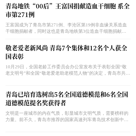
青岛地铁“00后”王富国捐献造血干细胞 系全
市第271例
王富国成为了青岛市第271例、李沧区第19例非血缘关系造血
干细胞捐献者，同时这也是青岛地铁第3位造血干细胞捐献
者。
敬老爱老新风尚 青岛7个集体和12名个人获全
国表彰
10月29日，全国老龄工作委员会办公室发布关于表彰全国“敬
老文明号”和全国“敬老爱老助老模范人物”的决定，青岛市共有
7个集体荣获全国“敬老文明号”称号，12名个人获评全国“敬老
爱老助老模范人物”。
青岛已培育选树出5名全国道德模范和6名全国
道德模范提名奖获得者
文明是一座城市的内在气质，彰显城市文明气质，需要榜样的
力量。前不久，青岛市推荐的国家高速列车青岛技术创新中心
主任梁建英获第九届全国道德模范荣誉称号。这是继许振超、
宁允展、唐嘉陵、张连钢之后，青岛市选树的第5位全国道德