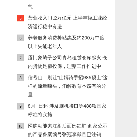
气
营业收入11.2万亿元 上半年轻工业经
5
济运行稳中有进
养老服务消费补贴惠及约200万中度
6
以上失能老年人
厦门象屿子公司青岛租赁仓库起火 仓
7
内货物足额投保，理赔工作推进中
信号山：别让“山姆骑手招985硕士”这
8
样的流量噱头，消解教育本该有的分
量
8月1日起 涉及脑机接口等488项国家
9
标准将实施
网购动能素注射后面部红肿 商家公示
10
的产品备案编号张冠李戴且已注销