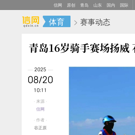
信网
原创
青岛
山东
国内
国际
体育
>
赛事动态
青岛16岁骑手赛场扬威
2025
08/20
10:11
· 来源 ·
信网
· 作者 ·
谷正原