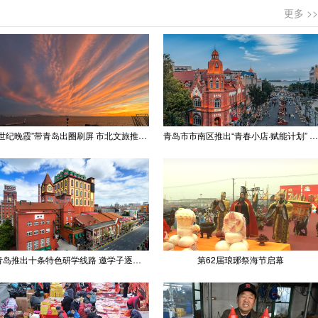
更多 >>
“世纪晚霞”带青岛出圈刷屏 市北文旅推出精品线路
青岛市市南区推出“青春小店·赋能计划” 聚满青岛温情
青岛推出十条特色研学线路 邀学子逐梦深蓝探知山海
第62届琅琊祭海节启幕