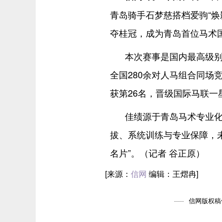
青岛骑手石梦慈搭档爱驹“焕影
夺桂冠，成为青岛首位马术
本次赛事是国内最高级
全国280余对人马组合同场
获第26名，晋级国际马联
佳绩源于青岛马术专业
拔、系统训练与专业保障，
名片”。（记者 谷正原）
[来源：
信网
编辑：王熠冉]
信网版权稿件