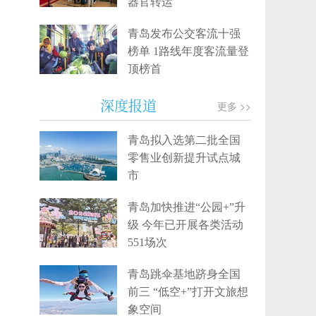
器官转运
青岛发布公交客流十强
榜单 1路线年度客流量登
顶榜首
深度报道
更多 >>
青岛拟入选第二批全国
零售业创新提升试点城
市
青岛加快推进“公园+”升
级 今年已开展各类活动
551场次
青岛跳伞基地跻身全国
前三 “低空+”打开文旅想
象空间