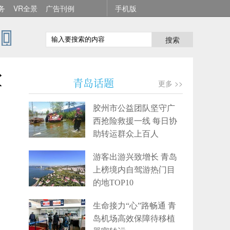
务
VR全景
广告刊例
手机版
搜索
军
青岛话题
更多 >>
胶州市公益团队坚守广
西抢险救援一线 每日协
助转运群众上百人
游客出游兴致增长 青岛
上榜境内自驾游热门目
的地TOP10
生命接力“心”路畅通 青
岛机场高效保障待移植