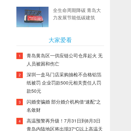
全生命周期降碳 青岛大
力发展节能低碳建筑
大家爱看
青岛黄岛区一供应链公司仓库起火 无
1
人员被困和伤亡
深圳一盒马门店采购抽检不合格铝箔
2
纸被罚 企业罚款500元相关责任人罚
款50元
闪婚变骗婚 部分婚介机构借“速配”之
3
名敛财
高温预警再升级！7月31日到8月3日
4
青岛内陆地区将出现37°C以上高温天