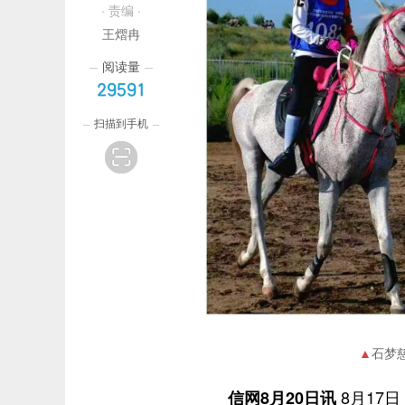
· 责编 ·
王熠冉
阅读量
29591
扫描到手机
石梦
8月17
信网8月20日讯