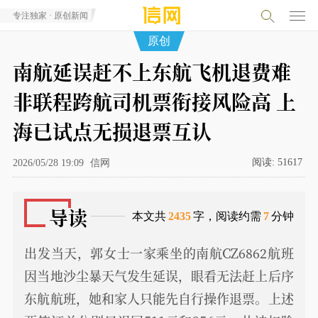
专注独家 · 原创新闻
原创
南航延误赶不上东航飞机退费难
非联程跨航司机票衔接风险高 上
海已试点无损退票互认
阅读:
51617
2026/05/28 19:09
信网
导读
本文共
2435
字，阅读约需
7
分钟
出发当天，郭女士一家乘坐的南航CZ6862航班
因当地沙尘暴天气发生延误，眼看无法赶上后序
东航航班，她和家人只能先自行操作退票。上述