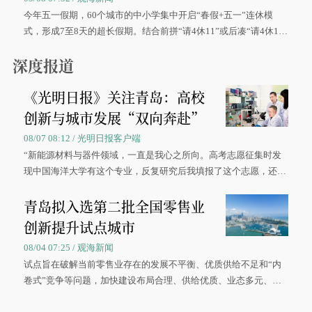
今年五一假期，60个城市的中小学集中开启“春假+五一”连休模
式，形成7至8天的超长假期。结合前拼“请4休11”或后凑“请4休1
0”的拼假方案，带动游客出游兴致增长。
深度报道
《光明日报》关注青岛：高校
创新与城市发展“双向奔赴”
08/07 08:12 / 光明日报客户端
“新能源材料与器件领域，一直是我心之所向。高考志愿征集时发
现中国海洋大学有这个专业，反复研究后我填报了这个志愿，还真
被录取了。”今年7月，来自山西的学子郝君豪，如愿收到中国海洋
青岛拟入选第二批全国零售业
大学材料科学与工程学院材料类专业的录取通知书。
创新提升试点城市
08/04 07:25 / 观海新闻
试点旨在破解当前零售业存在的发展不平衡、优质供给不足和“内
卷式”竞争等问题，加快建设布局合理、供给优质、业态多元、智
慧便捷、竞争有序的现代零售体系。