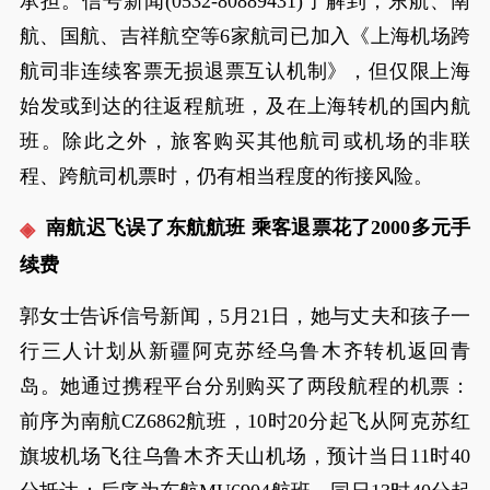
承担。信号新闻(0532-80889431)了解到，东航、南
航、国航、吉祥航空等6家航司已加入《上海机场跨
航司非连续客票无损退票互认机制》，但仅限上海
始发或到达的往返程航班，及在上海转机的国内航
班。除此之外，旅客购买其他航司或机场的非联
程、跨航司机票时，仍有相当程度的衔接风险。
南航迟飞误了东航航班 乘客退票花了2000多元手
续费
郭女士告诉信号新闻，5月21日，她与丈夫和孩子一
行三人计划从新疆阿克苏经乌鲁木齐转机返回青
岛。她通过携程平台分别购买了两段航程的机票：
前序为南航CZ6862航班，10时20分起飞从阿克苏红
旗坡机场飞往乌鲁木齐天山机场，预计当日11时40