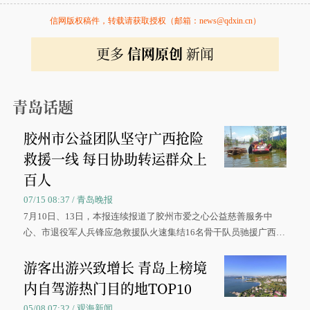
信网版权稿件，转载请获取授权（邮箱：news@qdxin.cn）
更多
信网原创
新闻
青岛话题
胶州市公益团队坚守广西抢险
救援一线 每日协助转运群众上
百人
07/15 08:37 / 青岛晚报
7月10日、13日，本报连续报道了胶州市爱之心公益慈善服务中
心、市退役军人兵锋应急救援队火速集结16名骨干队员驰援广西灾
区、奋战在抢险一线的故事，得到众多读者点赞。
游客出游兴致增长 青岛上榜境
内自驾游热门目的地TOP10
05/08 07:32 / 观海新闻