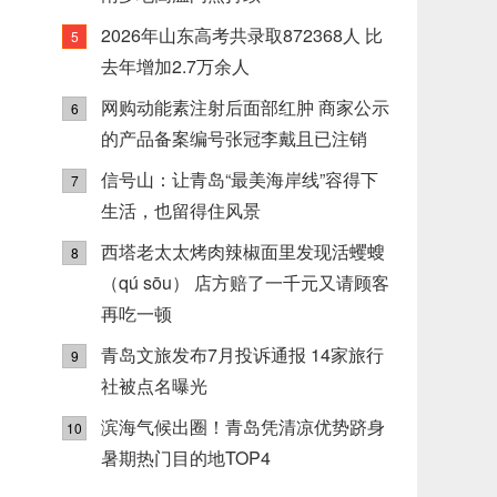
2026年山东高考共录取872368人 比
5
去年增加2.7万余人
网购动能素注射后面部红肿 商家公示
6
的产品备案编号张冠李戴且已注销
信号山：让青岛“最美海岸线”容得下
7
生活，也留得住风景
西塔老太太烤肉辣椒面里发现活蠼螋
8
（qú sōu） 店方赔了一千元又请顾客
再吃一顿
青岛文旅发布7月投诉通报 14家旅行
9
社被点名曝光
滨海气候出圈！青岛凭清凉优势跻身
10
暑期热门目的地TOP4