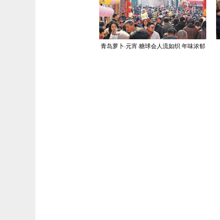
青岛萝卜·元宵·糖球会人流如织 年味浓郁