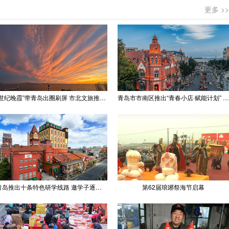
更多 >>
“世纪晚霞”带青岛出圈刷屏 市北文旅推出精品线路
青岛市市南区推出“青春小店·赋能计划” 聚满青岛温情
青岛推出十条特色研学线路 邀学子逐梦深蓝探知山海
第62届琅琊祭海节启幕