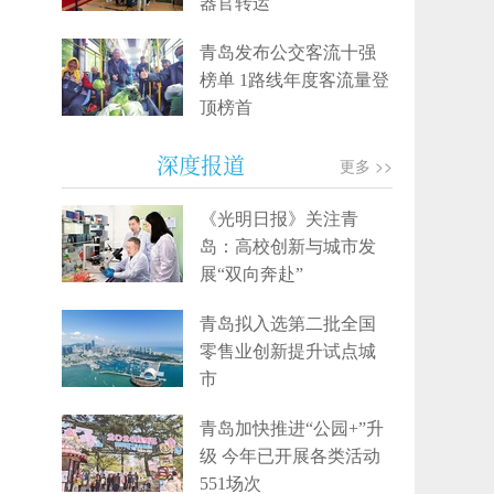
器官转运
青岛发布公交客流十强
榜单 1路线年度客流量登
顶榜首
深度报道
更多 >>
《光明日报》关注青
岛：高校创新与城市发
展“双向奔赴”
青岛拟入选第二批全国
零售业创新提升试点城
市
青岛加快推进“公园+”升
级 今年已开展各类活动
551场次