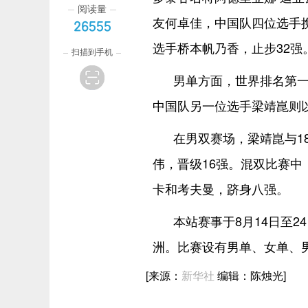
阅读量
友何卓佳，中国队四位选手携
26555
选手桥本帆乃香，止步32强
扫描到手机
男单方面，世界排名第一
中国队另一位选手梁靖崑则以
在男双赛场，梁靖崑与1
伟，晋级16强。混双比赛中
卡和考夫曼，跻身八强。
本站赛事于8月14日至
洲。比赛设有男单、女单、
[来源：
新华社
编辑：陈烛光]