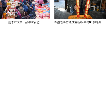
赶李村大集，品年味百态
即墨老手艺红烛迎新春 年销80余吨供不应求