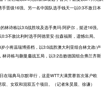
手晋级16强。另一名中国队选手钱天一以0:3不敌日本
。
的林诗栋以3:0战胜埃及选手奥玛·阿萨尔，挺进16强。
0:3不敌比利时选手阿德里安·拉森福斯，遗憾出局。
8岁小将温瑞博搭档，以3:0战胜澳大利亚组合林文政/卢
，林诗栋与蒯曼鏖战五局，以3:2击败德国组合弗兰齐斯
24日在瑞典马尔默举行，这是WTT大满贯赛首次落户欧
男双、女双和混双五个项目。（记者朱昊晨、徐谦）