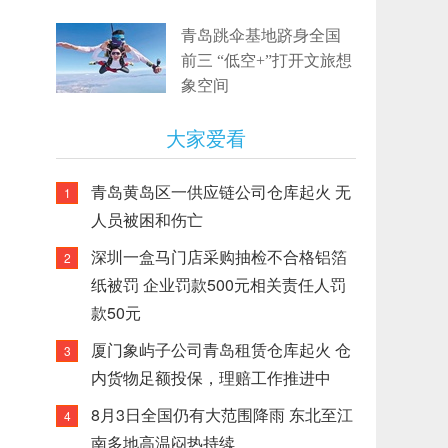
青岛跳伞基地跻身全国
前三 “低空+”打开文旅想
象空间
大家爱看
青岛黄岛区一供应链公司仓库起火 无
1
人员被困和伤亡
深圳一盒马门店采购抽检不合格铝箔
2
纸被罚 企业罚款500元相关责任人罚
款50元
厦门象屿子公司青岛租赁仓库起火 仓
3
内货物足额投保，理赔工作推进中
8月3日全国仍有大范围降雨 东北至江
4
南多地高温闷热持续