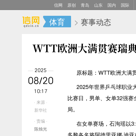
信网
原创
青岛
山东
国内
国际
体育
>
赛事动态
WTT欧洲大满贯赛瑞
2025
原标题：WTT欧洲大满
08/20
2025年世界乒乓球职
10:17
比赛日，男单、女单32强赛
· 来源 ·
局。
新华社
· 责编 ·
在女单赛场，石洵瑶以3
陈烛光
多黎各名将阿德里亚娜·迪亚