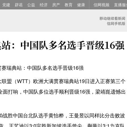
党建
辟谣
公益
经济
房产
教育
健康
信网视频
直播服
典站：中国队多名选手晋级16强
贯赛瑞典站：中国队多名选手晋级16强
业大联盟（WTT）欧洲大满贯赛瑞典站19日进入正赛第三个
全面打响，中国队多位选手顺利晋级16强，梁靖崑遗憾出
:0战胜中国台北队选手黄怡桦，王曼昱以同样比分击败波
兹，王艺迪以3:0完胜新加坡选手曾尖，蒯曼以3:1力克队