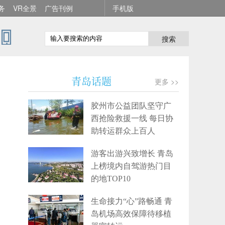
务
VR全景
广告刊例
手机版
搜索
青岛话题
更多 >>
胶州市公益团队坚守广
西抢险救援一线 每日协
助转运群众上百人
游客出游兴致增长 青岛
上榜境内自驾游热门目
的地TOP10
生命接力“心”路畅通 青
岛机场高效保障待移植