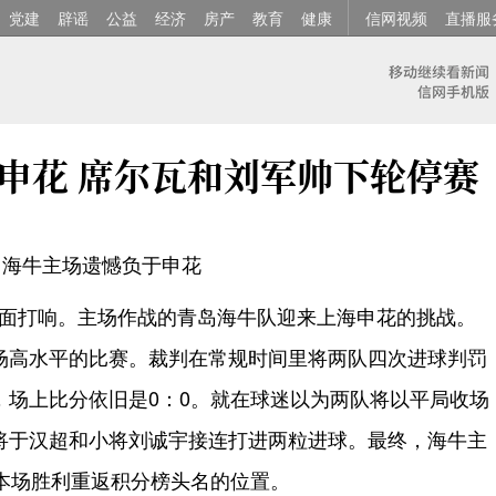
党建
辟谣
公益
经济
房产
教育
健康
信网视频
直播服
申花 席尔瓦和刘军帅下轮停赛
，海牛主场遗憾负于申花
轮全面打响。主场作战的青岛海牛队迎来上海申花的挑战。
场高水平的比赛。裁判在常规时间里将两队四次进球判罚
，场上比分依旧是0：0。就在球迷以为两队将以平局收场
将于汉超和小将刘诚宇接连打进两粒进球。最终，海牛主
借本场胜利重返积分榜头名的位置。