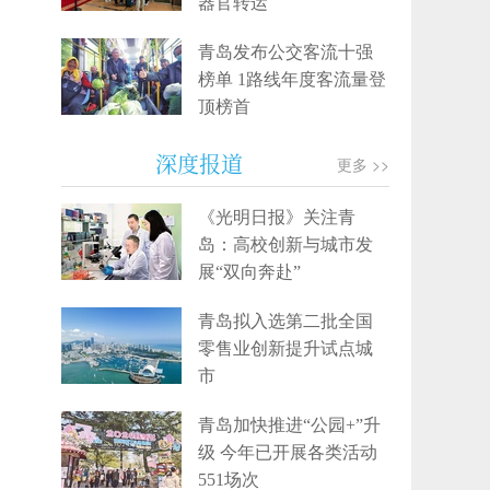
器官转运
青岛发布公交客流十强
榜单 1路线年度客流量登
顶榜首
深度报道
更多 >>
《光明日报》关注青
岛：高校创新与城市发
展“双向奔赴”
青岛拟入选第二批全国
零售业创新提升试点城
市
青岛加快推进“公园+”升
级 今年已开展各类活动
551场次