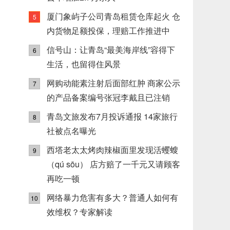
厦门象屿子公司青岛租赁仓库起火 仓
5
内货物足额投保，理赔工作推进中
信号山：让青岛“最美海岸线”容得下
6
生活，也留得住风景
网购动能素注射后面部红肿 商家公示
7
的产品备案编号张冠李戴且已注销
青岛文旅发布7月投诉通报 14家旅行
8
社被点名曝光
西塔老太太烤肉辣椒面里发现活蠼螋
9
（qú sōu） 店方赔了一千元又请顾客
再吃一顿
网络暴力危害有多大？普通人如何有
10
效维权？专家解读