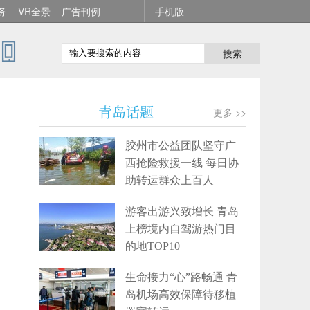
务
VR全景
广告刊例
手机版
搜索
青岛话题
更多 >>
胶州市公益团队坚守广
西抢险救援一线 每日协
助转运群众上百人
游客出游兴致增长 青岛
上榜境内自驾游热门目
的地TOP10
生命接力“心”路畅通 青
岛机场高效保障待移植