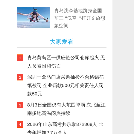
青岛跳伞基地跻身全国
前三 “低空+”打开文旅想
象空间
大家爱看
青岛黄岛区一供应链公司仓库起火 无
1
人员被困和伤亡
深圳一盒马门店采购抽检不合格铝箔
2
纸被罚 企业罚款500元相关责任人罚
款50元
8月3日全国仍有大范围降雨 东北至江
3
南多地高温闷热持续
2026年山东高考共录取872368人 比
4
去年增加2.7万余人