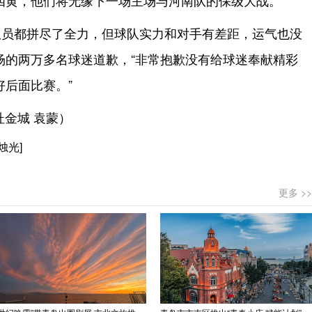
四黄，他们将无缘下一场主场与河南队的保级大战。
队员都拼尽了全力，但球队实力和对手有差距，运气也没
场的两万多名球迷道歉，“非常抱歉没有给球迷奉献精彩
后面比赛。”
杜金城 袁蒙）
烛光]
更多 >>