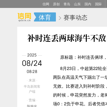
信网
原创
青岛
山东
国内
国际
体育
>
赛事动态
补时连丢两球海牛不敌
2025
原标题：补时连丢俩球
08/24
8月23日，中超第22
08:28
两队在高温天气下踢出了一
· 来源 ·
无效。比赛进入到补时阶段
半岛新闻客
户端
的时候，申花突然发力，老
· 责编 ·
场0：2负于申花。后者凭
陈烛光