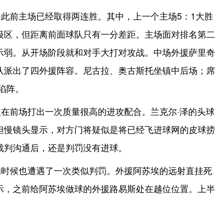
此前主场已经取得两连胜。其中，上一个主场5：1大胜
级区，但距离前面球队只有一分差距。主场面对排名第二
示弱。从开场阶段就和对手大打对攻战。中场外援萨里奇
队派出了四外援阵容。尼古拉、奥古斯托坐镇中后场；席
陷阵。
在前场打出一次质量很高的进攻配合。兰克尔·泽的头球
但慢镜头显示，对方门将疑似是将已经飞进球网的皮球捞
裁判沟通后，还是判罚没有进球。
的时候也遭遇了一次类似判罚。外援阿苏埃的远射直挂死
示，之前给阿苏埃做球的外援路易斯处在越位位置。上半