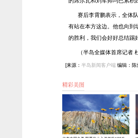
的席尔瓦和刘军帅均已累积
赛后李霄鹏表示，全体
有站在本方这边。他也向到
的胜利，我们会好好总结踢好
（半岛全媒体首席记者 
[来源：
半岛新闻客户端
编辑：陈
精彩美图