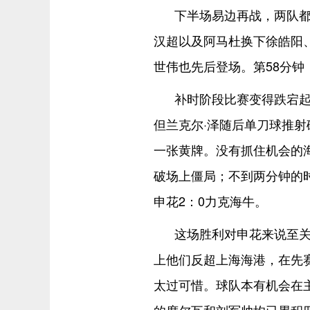
下半场易边再战，两队
汉超以及阿马杜换下徐皓阳
世伟也先后登场。第58分
补时阶段比赛变得跌宕
但兰克尔·泽随后单刀球推射
一张黄牌。没有抓住机会的
破场上僵局；不到两分钟的
申花2：0力克海牛。
这场胜利对申花来说至关
上他们反超上海海港，在先
太过可惜。球队本有机会在