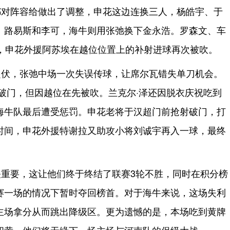
都对阵容给做出了调整，申花这边连换三人，杨皓宇、于
、路易斯和李可，海牛则用张弛换下金永浩。罗森文、车
钟，申花外援阿苏埃在越位位置上的补射进球再次被吹。
起伏，张弛中场一次失误传球，让席尔瓦错失单刀机会。
破门，但因越位在先被吹。兰克尔·泽还因脱衣庆祝吃到
海牛队最后遭受惩罚。申花老将于汉超门前抢射破门，打
时间，申花外援特谢拉又助攻小将刘诚宇再入一球，最终
重要，这让他们终于终结了联赛3轮不胜，同时在积分榜
赛一场的情况下暂时夺回榜首。对于海牛来说，这场失利
主场拿分从而跳出降级区。更为遗憾的是，本场吃到黄牌