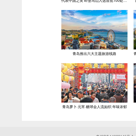
代表中国之美 即墨马山入选首批100处“美丽中国打卡点”
青岛推出六大主题旅游线路
青岛萝卜·元宵·糖球会人流如织 年味浓郁