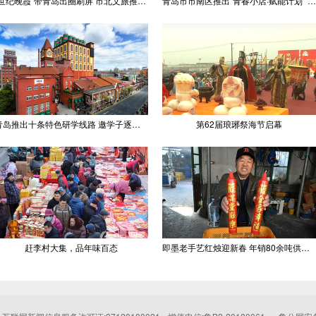
“世纪晚霞”带青岛出圈刷屏 市北文旅推出精品线路
青岛市市南区推出“青春小店·赋能计划” 聚满青岛温情
青岛推出十条特色研学线路 邀学子逐梦深蓝探知山海
第62届琅琊祭海节启幕
赶李村大集，品年味百态
即墨老手艺红烛迎新春 年销80余吨供不应求