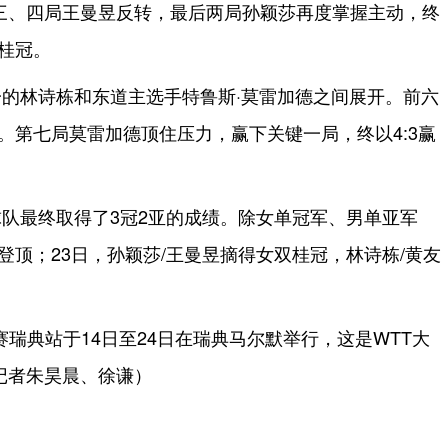
三、四局王曼昱反转，最后两局孙颖莎再度掌握主动，终
得桂冠。
的林诗栋和东道主选手特鲁斯·莫雷加德之间展开。前六
平。第七局莫雷加德顶住压力，赢下关键一局，终以4:3赢
队最终取得了3冠2亚的成绩。除女单冠军、男单亚军
双登顶；23日，孙颖莎/王曼昱摘得女双桂冠，林诗栋/黄友
贯赛瑞典站于14日至24日在瑞典马尔默举行，这是WTT大
记者朱昊晨、徐谦）