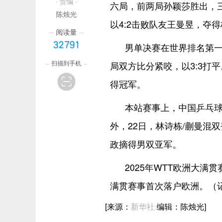
· 责编 ·
六局，前两局孙颖莎胜出，
陈烛光
以4:2击败队友王曼昱，夺
阅读量
32791
男单决赛在世界排名第一
扫描到手机
局双方比分紧咬，以3:3打
得冠军。
本站赛事上，中国乒乓球
外，22日，林诗栋/蒯曼混
政摘得男双亚军。
2025年WTT欧洲大满
满贯赛事首次落户欧洲。（
[来源：
新华社
编辑：陈烛光]