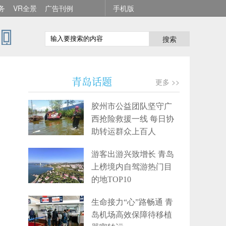
务
VR全景
广告刊例
手机版
搜索
青岛话题
更多 >>
胶州市公益团队坚守广
西抢险救援一线 每日协
助转运群众上百人
游客出游兴致增长 青岛
上榜境内自驾游热门目
的地TOP10
生命接力“心”路畅通 青
岛机场高效保障待移植