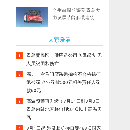
全生命周期降碳 青岛大
力发展节能低碳建筑
大家爱看
青岛黄岛区一供应链公司仓库起火 无
1
人员被困和伤亡
深圳一盒马门店采购抽检不合格铝箔
2
纸被罚 企业罚款500元相关责任人罚
款50元
高温预警再升级！7月31日到8月3日
3
青岛内陆地区将出现37°C以上高温天
气
8月1日起 涉及脑机接口等488项国家
4