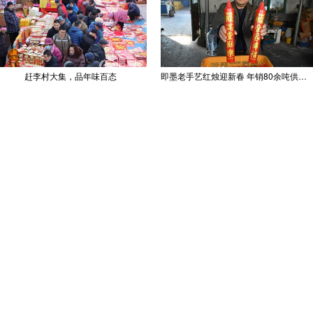
赶李村大集，品年味百态
即墨老手艺红烛迎新春 年销80余吨供不应求