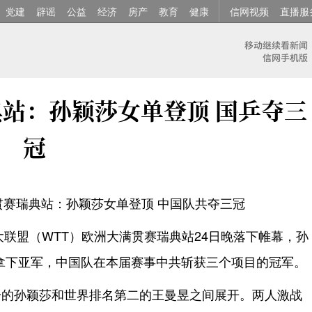
党建
辟谣
公益
经济
房产
教育
健康
信网视频
直播服
典站：孙颖莎女单登顶 国乒夺三
冠
贯赛瑞典站：孙颖莎女单登顶 中国队共夺三冠
业大联盟（WTT）欧洲大满贯赛瑞典站24日晚落下帷幕，孙
拿下亚军，中国队在本届赛事中共斩获三个项目的冠军。
一的孙颖莎和世界排名第二的王曼昱之间展开。两人激战