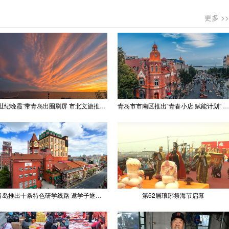
更多 >>
“世纪晚霞”带青岛出圈刷屏 市北文旅推出精品线路
青岛市市南区推出“青春小店·赋能计划” 聚满青岛温情
青岛推出十条特色研学线路 邀学子逐梦深蓝探知山海
第62届琅琊祭海节启幕