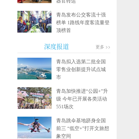
器官转运
青岛发布公交客流十强
榜单 1路线年度客流量登
顶榜首
深度报道
更多 >>
青岛拟入选第二批全国
零售业创新提升试点城
市
青岛加快推进“公园+”升
级 今年已开展各类活动
551场次
青岛跳伞基地跻身全国
前三 “低空+”打开文旅想
象空间