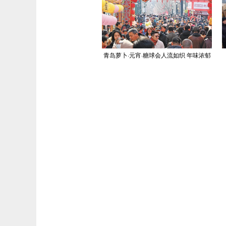
青岛萝卜·元宵·糖球会人流如织 年味浓郁