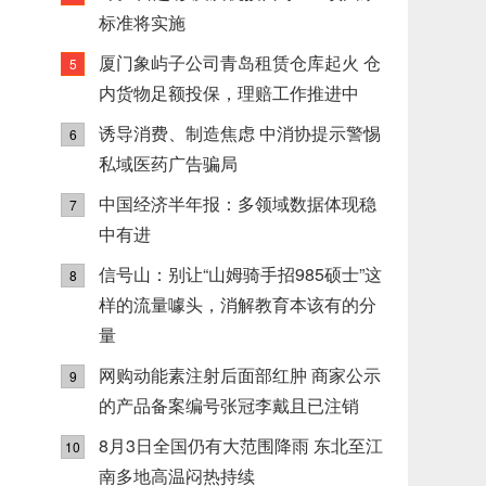
标准将实施
厦门象屿子公司青岛租赁仓库起火 仓
5
内货物足额投保，理赔工作推进中
诱导消费、制造焦虑 中消协提示警惕
6
私域医药广告骗局
中国经济半年报：多领域数据体现稳
7
中有进
信号山：别让“山姆骑手招985硕士”这
8
样的流量噱头，消解教育本该有的分
量
网购动能素注射后面部红肿 商家公示
9
的产品备案编号张冠李戴且已注销
8月3日全国仍有大范围降雨 东北至江
10
南多地高温闷热持续