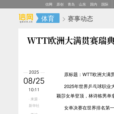
信网
原创
青岛
山东
国内
国际
体育
>
赛事动态
WTT欧洲大满贯赛瑞
2025
原标题：WTT欧洲大满
08/25
2025年世界乒乓球职
10:11
颖莎女单登顶，林诗栋男单
· 来源 ·
新华社
女单决赛在世界排名第