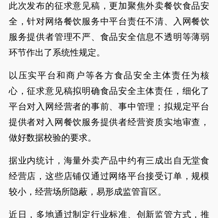
此次发布的征求意见稿，更加聚焦外卖餐饮食品安
全，针对网络餐饮服务中平台责任不清、入网餐饮
服务提供者管理不严、食品安全信息不透明等薄弱
环节作出了系统性规定。
以压实平台和商户等各方食品安全主体责任为核
心，征求意见稿拟明确食品安全主体责任，细化了
平台对入网经营者的事前、事中管理；拟规定平台
提供者对入网餐饮服务提供者经营资质实地审查，
做好数据校验的要求。
据业内统计，海量外卖产品中约有三成出自无堂食
经营店，这些店铺仅通过网络平台接受订单，规模
较小，经营场所隐蔽，易形成监管盲区。
近日，多地通过制定行业标准、创新监管方式，推