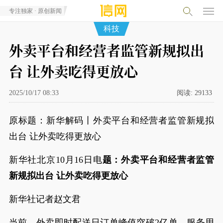
专注独家 · 原创新闻
科技
外卖平台和经营者监管新规拟出
台 让外卖吃得更放心
2025/10/17 08:33
阅读:
29133
原标题：新华解码丨外卖平台和经营者监管新规拟
出台 让外卖吃得更放心
新华社北京10月16日电
题：外卖平台和经营者监管
新规拟出台 让外卖吃得更放心
新华社记者赵文君
当前，外卖即时配送日订单峰值突破2亿单，服务用