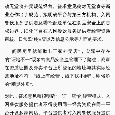
动无堂食外卖规范经营。征求意见稿对无堂食等新
业态作出了规范，拟明确平台与第三方机构、入网
餐饮服务提供者及委托配送单位在食品安全上的责
权边界，细化平台在入网餐饮服务提供者经营资质
审核、日常监测抽查以及信息公示等方面的要求。
“一间民房里就能揪出三家外卖店”，实际中存在
的“证地不一”现象给食品安全监管埋下了隐患，商家
在资质证照及外卖平台上所登记的地址与其实际经
营地址不符，“线上有经营，线下找不到”，即俗称
的“幽灵外卖”。
对此，征求意见稿拟明确“一证一店”的经营模式。入
网餐饮服务提供者不得使用同一经营资质在同一平
台开设多家网店。平台提供者对入网餐饮服务提供