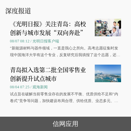
0”的拼假方案，带动游客出游兴致增长。
深度报道
《光明日报》关注青岛：高校
创新与城市发展“双向奔赴”
08/07 08:12 / 光明日报客户端
“新能源材料与器件领域，一直是我心之所向。高考志愿征集时发
现中国海洋大学有这个专业，反复研究后我填报了这个志愿，还真
被录取了。”今年7月，来自山西的学子郝君豪，如愿收到中国海洋
青岛拟入选第二批全国零售业
大学材料科学与工程学院材料类专业的录取通知书。
创新提升试点城市
08/04 07:25 / 观海新闻
试点旨在破解当前零售业存在的发展不平衡、优质供给不足和“内
卷式”竞争等问题，加快建设布局合理、供给优质、业态多元、智
慧便捷、竞争有序的现代零售体系。
信网应用