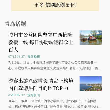
更多
信网原创
新闻
青岛话题
胶州市公益团队坚守广西抢险
救援一线 每日协助转运群众上
百人
07/15 08:37 / 青岛晚报
7月10日、13日，本报连续报道了胶州市爱之心公益慈善服务中
心、市退役军人兵锋应急救援队火速集结16名骨干队员驰援广西灾
区、奋战在抢险一线的故事，得到众多读者点赞。
游客出游兴致增长 青岛上榜境
内自驾游热门目的地TOP10
05/08 07:32 / 观海新闻
今年五一假期，60个城市的中小学集中开启“春假+五一”连休模
式，形成7至8天的超长假期。结合前拼“请4休11”或后凑“请4休1