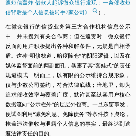
遭短信轰炸 借款人起诉微众银行发现：一条催收短
信背后是个人信息被转手7家公司》
）。
在微众银行的信贷业务第三方合作机构信息公示
中，并未搜到有关合作商；但在追责时，微众银行
反而向用户积极提出各种和解条件，无疑是自相矛
盾。这种“明修栈道，暗度陈仓”的阴阳逻辑，以及在
媒体监督面前的两副面孔，暴露了其“套娃式”的责任
规避模式：明面上，以有限的公示维持合规形象，
仅与少数公司签约，符合法律底线；暗地里，却为
追求催收效率与覆盖广度，默许甚至纵容用户核心
数据流向“公示栏外”的层层外包商。一旦东窗事发，
便试图利用“减免利息、免除债务”等条件按下舆论，
掩盖违法催收与泄露个人信息的事实，最终达到逃
避法律责任的目的。