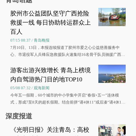
胶州市公益团队坚守广西抢险
救援一线 每日协助转运群众上
百人
07/15 08:37 / 青岛晚报
7月10日、13日，本报连续报道了胶州市爱之心公益慈善服务中
心、市退役军人兵锋应急救援队火速集结16名骨干队员驰援广西灾
区、奋战在抢险一线的故事，得到众多读者点赞。
游客出游兴致增长 青岛上榜境
内自驾游热门目的地TOP10
05/08 07:32 / 观海新闻
今年五一假期，60个城市的中小学集中开启“春假+五一”连休模
式，形成7至8天的超长假期。结合前拼“请4休11”或后凑“请4休1
0”的拼假方案，带动游客出游兴致增长。
深度报道
《光明日报》关注青岛：高校