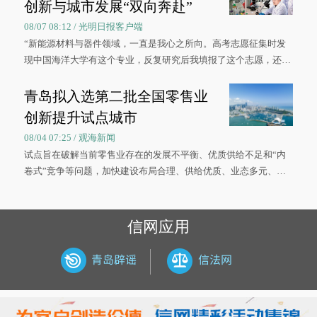
创新与城市发展“双向奔赴”
08/07 08:12 / 光明日报客户端
“新能源材料与器件领域，一直是我心之所向。高考志愿征集时发
现中国海洋大学有这个专业，反复研究后我填报了这个志愿，还真
被录取了。”今年7月，来自山西的学子郝君豪，如愿收到中国海洋
大学材料科学与工程学院材料类专业的录取通知书。
青岛拟入选第二批全国零售业
创新提升试点城市
08/04 07:25 / 观海新闻
试点旨在破解当前零售业存在的发展不平衡、优质供给不足和“内
卷式”竞争等问题，加快建设布局合理、供给优质、业态多元、智
慧便捷、竞争有序的现代零售体系。
信网应用