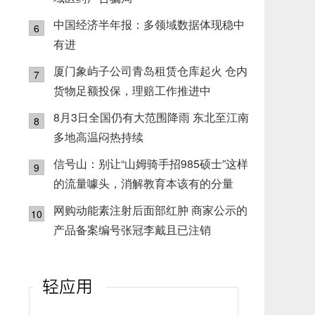
中国经济半年报：多领域数据体现稳中
6
有进
厦门象屿子公司青岛租赁仓库起火 仓内
7
货物足额投保，理赔工作推进中
8月3日全国仍有大范围降雨 东北至江南
8
多地高温闷热持续
信号山：别让“山姆骑手招985硕士”这样
9
的流量噱头，消解教育本该有的分量
网购动能素注射后面部红肿 商家公示的
10
产品备案编号张冠李戴且已注销