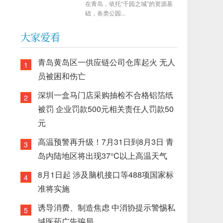
在青岛，依托“千园之城”的资源基
础，各类公园...
大家爱看
青岛黄岛区一供应链公司仓库起火 无人
1
员被困和伤亡
深圳一盒马门店采购抽检不合格铝箔纸
2
被罚 企业罚款500元相关责任人罚款50
元
高温预警再升级！7月31日到8月3日 青
3
岛内陆地区将出现37°C以上高温天气
8月1日起 涉及脑机接口等488项国家标
4
准将实施
诱导消费、制造焦虑 中消协提示警惕私
5
域医药广告骗局