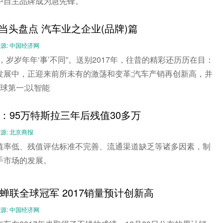
中自主品牌成为急先锋。
”字当头盘点 汽车业之企业(品牌)篇
-- 来源: 中国经济网
，岁岁年年‘事’不同”。送别2017年，往昔的精彩还历历在目：
发展中，正迎来前所未有的激荡和变革;汽车产销再创新高，并
球第一;以智能
：95万特斯拉三年后残值30多万
- 来源: 北京商报
值率低、残值评估标准不完善、流通渠道缺乏等诸多因素，制
手市场的发展。
蝉联全球冠军 2017销量预计创新高
-- 来源: 中国经济网