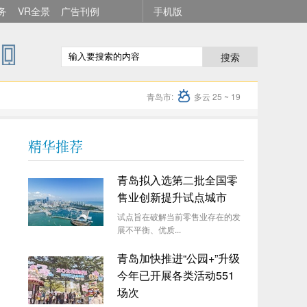
务
VR全景
广告刊例
手机版
搜索
青岛市:
多云 25 ~ 19
精华推荐
青岛拟入选第二批全国零
售业创新提升试点城市
试点旨在破解当前零售业存在的发
展不平衡、优质...
青岛加快推进“公园+”升级
今年已开展各类活动551
场次