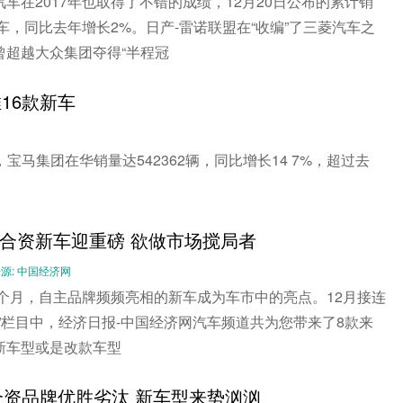
车在2017年也取得了不错的成绩，12月20日公布的累计销
汽车，同比去年增长2%。日产-雷诺联盟在“收编”了三菱汽车之
曾超越大众集团夺得“半程冠
16款新车
马集团在华销量达542362辆，同比增长14 7%，超过去
合资新车迎重磅 欲做市场搅局者
-- 来源: 中国经济网
一个月，自主品牌频频亮相的新车成为车市中的亮点。12月接连
”栏目中，经济日报-中国经济网汽车频道共为您带来了8款来
新车型或是改款车型
：合资品牌优胜劣汰 新车型来势汹汹