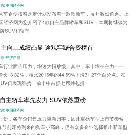
-- 来源: 中国经济网
，各大车企便按着既定计划发布着一款款新车，展开激烈角逐。上
国经济网为您介绍了4款自主品牌轿车和SUV，本期将继续为
牌SUV和轿车。
：自主向上成绩凸显 途观牢踞合资榜首
- 来源: 经济日报
国汽车行业面临压力，增速大幅放缓。其中，车市增长主力——
长13 32%，相比2016年的44 59%下滑31 27个百分点。在
SUV仍表现强势，前十中占据七席并包揽
自主轿车率先发力 SUV依然重磅
-- 来源: 中国经济网
首个月份，各车企销售压力重新归零，因此重磅车型上市节奏暂
春节前即将到来的购车小高峰，仍有众多企业选择推出新车型