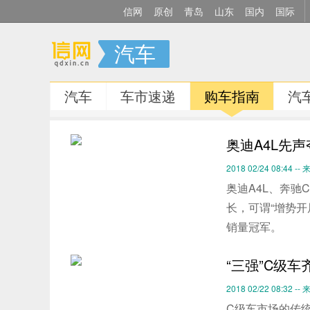
信网
原创
青岛
山东
国内
国际
汽车
汽车
车市速递
购车指南
汽
奥迪A4L先
2018 02/24 08:44 
奥迪A4L、奔驰
长，可谓“增势开
销量冠军。
“三强”C级
2018 02/22 08:32 
C级车市场的传统