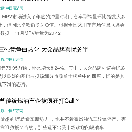
-- 来源: 中国经济网
，MPV市场进入了年底的冲量时期，各车型销量环比指数大多
升，但同比指数仍多为负值。根据全国乘用车市场信息联席会
数据，11月MPV销量为20 42
：三强竞争白热化 大众品牌喜忧参半
-- 来源: 中国经济网
销售76 95万辆，环比增长8 24%。其中，大众品牌可谓喜忧参
然以良好的基础占据该细分市场前十榜单中的四席，忧的是其
现下滑的态势。
哪些传统燃油车企被疯狂打Call？
-- 来源: 中国经济网
”梦想的所谓“造车新势力”，也并不希望燃油汽车统统停产。否
来”靠谁救援？当然，那些造不出受市场欢迎的燃油车