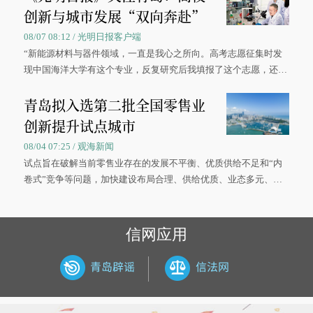
创新与城市发展“双向奔赴”
08/07 08:12 / 光明日报客户端
“新能源材料与器件领域，一直是我心之所向。高考志愿征集时发
现中国海洋大学有这个专业，反复研究后我填报了这个志愿，还真
被录取了。”今年7月，来自山西的学子郝君豪，如愿收到中国海洋
青岛拟入选第二批全国零售业
大学材料科学与工程学院材料类专业的录取通知书。
创新提升试点城市
08/04 07:25 / 观海新闻
试点旨在破解当前零售业存在的发展不平衡、优质供给不足和“内
卷式”竞争等问题，加快建设布局合理、供给优质、业态多元、智
慧便捷、竞争有序的现代零售体系。
信网应用