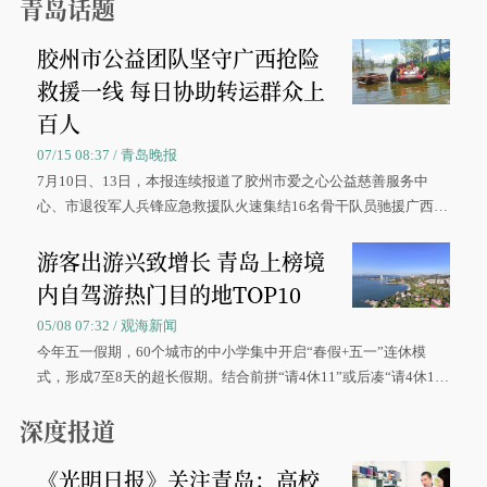
青岛话题
胶州市公益团队坚守广西抢险
救援一线 每日协助转运群众上
百人
07/15 08:37 / 青岛晚报
7月10日、13日，本报连续报道了胶州市爱之心公益慈善服务中
心、市退役军人兵锋应急救援队火速集结16名骨干队员驰援广西灾
区、奋战在抢险一线的故事，得到众多读者点赞。
游客出游兴致增长 青岛上榜境
内自驾游热门目的地TOP10
05/08 07:32 / 观海新闻
今年五一假期，60个城市的中小学集中开启“春假+五一”连休模
式，形成7至8天的超长假期。结合前拼“请4休11”或后凑“请4休1
0”的拼假方案，带动游客出游兴致增长。
深度报道
《光明日报》关注青岛：高校