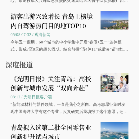
心、市退役军人兵锋应急救援队火速集结16名骨干队员驰援广西灾
区、奋战在抢险一线的故事，得到众多读者点赞。
游客出游兴致增长 青岛上榜境
内自驾游热门目的地TOP10
05/08 07:32 / 观海新闻
今年五一假期，60个城市的中小学集中开启“春假+五一”连休模
式，形成7至8天的超长假期。结合前拼“请4休11”或后凑“请4休1
0”的拼假方案，带动游客出游兴致增长。
深度报道
《光明日报》关注青岛：高校
创新与城市发展“双向奔赴”
08:12 / 光明日报客户端
“新能源材料与器件领域，一直是我心之所向。高考志愿征集时发
现中国海洋大学有这个专业，反复研究后我填报了这个志愿，还真
被录取了。”今年7月，来自山西的学子郝君豪，如愿收到中国海洋
青岛拟入选第二批全国零售业
大学材料科学与工程学院材料类专业的录取通知书。
创新提升试点城市