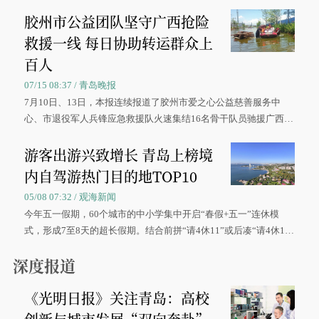
胶州市公益团队坚守广西抢险
救援一线 每日协助转运群众上
百人
07/15 08:37 / 青岛晚报
7月10日、13日，本报连续报道了胶州市爱之心公益慈善服务中
心、市退役军人兵锋应急救援队火速集结16名骨干队员驰援广西灾
区、奋战在抢险一线的故事，得到众多读者点赞。
游客出游兴致增长 青岛上榜境
内自驾游热门目的地TOP10
05/08 07:32 / 观海新闻
今年五一假期，60个城市的中小学集中开启“春假+五一”连休模
式，形成7至8天的超长假期。结合前拼“请4休11”或后凑“请4休1
0”的拼假方案，带动游客出游兴致增长。
深度报道
《光明日报》关注青岛：高校