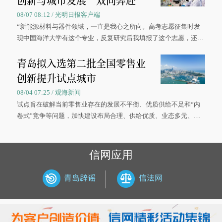
创新与城市发展“双向奔赴”
08/07 08:12 / 光明日报客户端
“新能源材料与器件领域，一直是我心之所向。高考志愿征集时发
现中国海洋大学有这个专业，反复研究后我填报了这个志愿，还真
被录取了。”今年7月，来自山西的学子郝君豪，如愿收到中国海洋
青岛拟入选第二批全国零售业
大学材料科学与工程学院材料类专业的录取通知书。
创新提升试点城市
08/04 07:25 / 观海新闻
试点旨在破解当前零售业存在的发展不平衡、优质供给不足和“内
卷式”竞争等问题，加快建设布局合理、供给优质、业态多元、智
慧便捷、竞争有序的现代零售体系。
信网应用