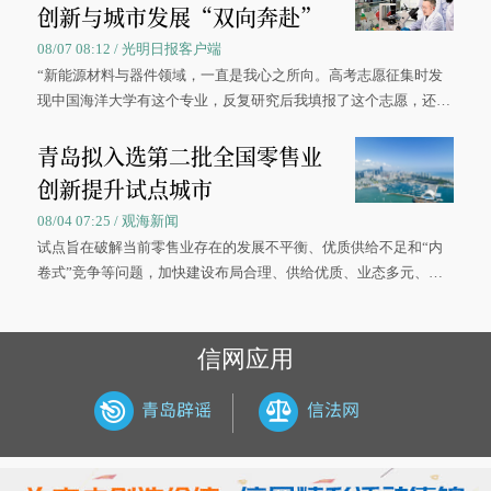
创新与城市发展“双向奔赴”
08/07 08:12 / 光明日报客户端
“新能源材料与器件领域，一直是我心之所向。高考志愿征集时发
现中国海洋大学有这个专业，反复研究后我填报了这个志愿，还真
被录取了。”今年7月，来自山西的学子郝君豪，如愿收到中国海洋
青岛拟入选第二批全国零售业
大学材料科学与工程学院材料类专业的录取通知书。
创新提升试点城市
08/04 07:25 / 观海新闻
试点旨在破解当前零售业存在的发展不平衡、优质供给不足和“内
卷式”竞争等问题，加快建设布局合理、供给优质、业态多元、智
慧便捷、竞争有序的现代零售体系。
信网应用