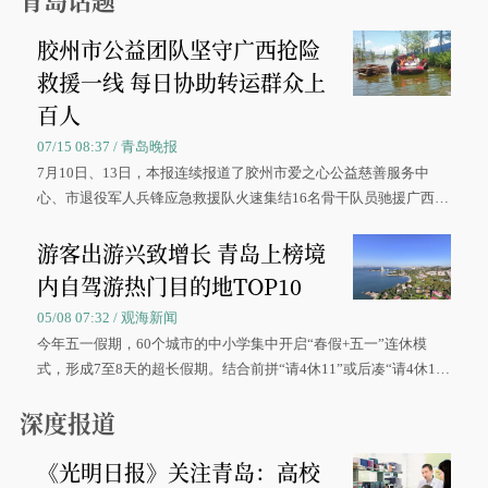
胶州市公益团队坚守广西抢险
救援一线 每日协助转运群众上
百人
07/15 08:37 / 青岛晚报
7月10日、13日，本报连续报道了胶州市爱之心公益慈善服务中
心、市退役军人兵锋应急救援队火速集结16名骨干队员驰援广西灾
区、奋战在抢险一线的故事，得到众多读者点赞。
游客出游兴致增长 青岛上榜境
内自驾游热门目的地TOP10
05/08 07:32 / 观海新闻
今年五一假期，60个城市的中小学集中开启“春假+五一”连休模
式，形成7至8天的超长假期。结合前拼“请4休11”或后凑“请4休1
0”的拼假方案，带动游客出游兴致增长。
深度报道
《光明日报》关注青岛：高校