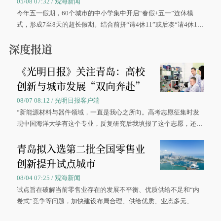
05/08 07:32 / 观海新闻
今年五一假期，60个城市的中小学集中开启“春假+五一”连休模
式，形成7至8天的超长假期。结合前拼“请4休11”或后凑“请4休1
0”的拼假方案，带动游客出游兴致增长。
深度报道
《光明日报》关注青岛：高校
创新与城市发展“双向奔赴”
08/07 08:12 / 光明日报客户端
“新能源材料与器件领域，一直是我心之所向。高考志愿征集时发
现中国海洋大学有这个专业，反复研究后我填报了这个志愿，还真
被录取了。”今年7月，来自山西的学子郝君豪，如愿收到中国海洋
青岛拟入选第二批全国零售业
大学材料科学与工程学院材料类专业的录取通知书。
创新提升试点城市
08/04 07:25 / 观海新闻
试点旨在破解当前零售业存在的发展不平衡、优质供给不足和“内
卷式”竞争等问题，加快建设布局合理、供给优质、业态多元、智
慧便捷、竞争有序的现代零售体系。