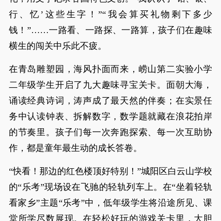
行、忆’这些生字！”“我会算买礼物剩下多少
钱！”……一路看、一路探、一路算，孩子们在趣味
横生的闯关中乐此不疲。
在青岛雕塑园，海风扑面而来，崂山第二实验小学
二年级学生开启了九大趣味寻宝关卡。面朝大海，
诵读经典诗词，涛声成了最天然的伴奏；在实景任
务中认读钟表、拆解数字，数学题就藏在浪花拍岸
的节奏里。孩子们每一次奔跑探索、每一次互助协
作，都是童年最生动的成长答卷。
“快看！那边的红色楼顶好特别！”城阳区白云山学校
的“乐考”现场设在飞驰的轻轨列车上。在“坐着轻轨
看家乡”主题“乐考”中，低年级学生将沿途所见、课
堂所学尽数展现。在轻松好玩的游戏关卡里，大胆