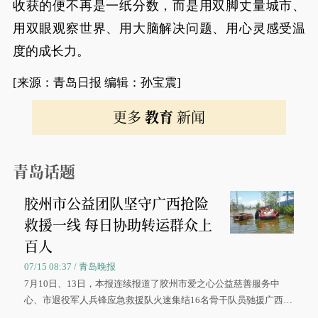
收获的便不再是一纸分数，而是用双脚丈量城市、
用双眼观察世界、用大脑解决问题、用心灵感受温
度的成长力。
[来源：青岛日报 编辑：孙宝震]
更多
教育
新闻
青岛话题
胶州市公益团队坚守广西抢险
救援一线 每日协助转运群众上
百人
07/15 08:37 / 青岛晚报
7月10日、13日，本报连续报道了胶州市爱之心公益慈善服务中
心、市退役军人兵锋应急救援队火速集结16名骨干队员驰援广西灾
区、奋战在抢险一线的故事，得到众多读者点赞。