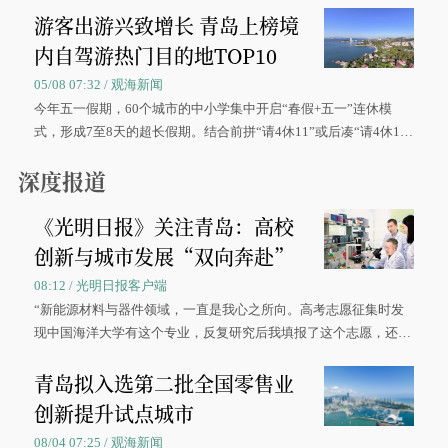
游客出游兴致增长 青岛上榜境
内自驾游热门目的地TOP10
05/08 07:32 / 观海新闻
今年五一假期，60个城市的中小学集中开启“春假+五一”连休模
式，形成7至8天的超长假期。结合前拼“请4休11”或后凑“请4休1
0”的拼假方案，带动游客出游兴致增长。
深度报道
《光明日报》关注青岛：高校
创新与城市发展“双向奔赴”
08:12 / 光明日报客户端
“新能源材料与器件领域，一直是我心之所向。高考志愿征集时发
现中国海洋大学有这个专业，反复研究后我填报了这个志愿，还真
被录取了。”今年7月，来自山西的学子郝君豪，如愿收到中国海洋
青岛拟入选第二批全国零售业
大学材料科学与工程学院材料类专业的录取通知书。
创新提升试点城市
08/04 07:25 / 观海新闻