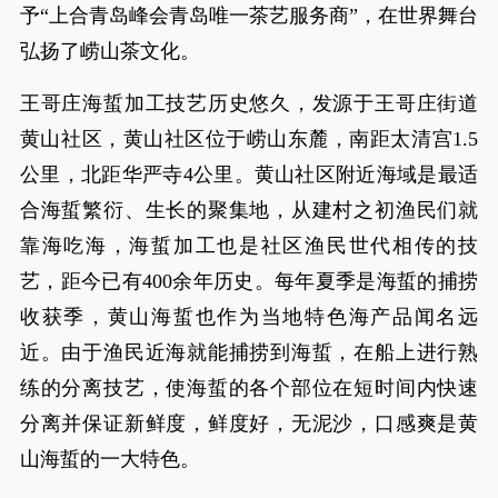
予“上合青岛峰会青岛唯一茶艺服务商”，在世界舞台
弘扬了崂山茶文化。
王哥庄海蜇加工技艺历史悠久，发源于王哥庄街道
黄山社区，黄山社区位于崂山东麓，南距太清宫1.5
公里，北距华严寺4公里。黄山社区附近海域是最适
合海蜇繁衍、生长的聚集地，从建村之初渔民们就
靠海吃海，海蜇加工也是社区渔民世代相传的技
艺，距今已有400余年历史。每年夏季是海蜇的捕捞
收获季，黄山海蜇也作为当地特色海产品闻名远
近。由于渔民近海就能捕捞到海蜇，在船上进行熟
练的分离技艺，使海蜇的各个部位在短时间内快速
分离并保证新鲜度，鲜度好，无泥沙，口感爽是黄
山海蜇的一大特色。