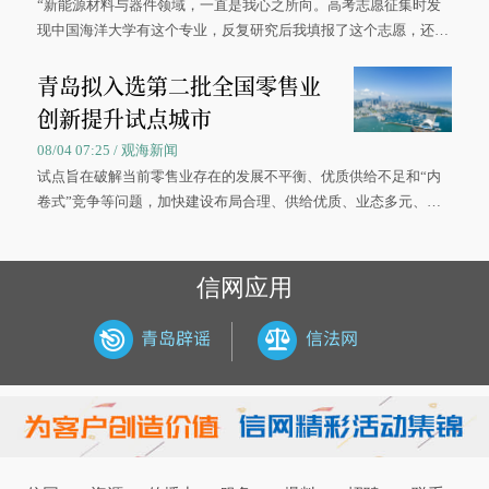
“新能源材料与器件领域，一直是我心之所向。高考志愿征集时发
现中国海洋大学有这个专业，反复研究后我填报了这个志愿，还真
被录取了。”今年7月，来自山西的学子郝君豪，如愿收到中国海洋
青岛拟入选第二批全国零售业
大学材料科学与工程学院材料类专业的录取通知书。
创新提升试点城市
08/04 07:25 / 观海新闻
试点旨在破解当前零售业存在的发展不平衡、优质供给不足和“内
卷式”竞争等问题，加快建设布局合理、供给优质、业态多元、智
慧便捷、竞争有序的现代零售体系。
信网应用