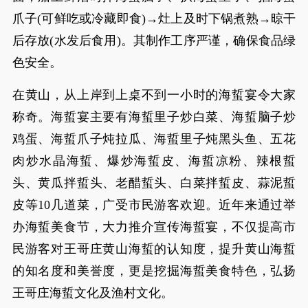
爪子(可鲜吃或冷藏即食)→灶上及时下锅煮熟→晾干
后存放(水发后食用)。其制作工序严谨，确保食品绿
色安全。
在黄山，从上岸到上桌不到一小时的海蜇宴令大家
称奇。海蜇宴主要有海蜇里子炒白菜、海蜇脑子炒
鸡蛋、海蜇爪子炖拉瓜、海蜇里子炖黑头鱼、五花
肉炒水晶海蜇、爆炒海蜇皮、海蜇凉粉、辣根蜇
头、黄瓜拌蜇头、老醋蜇头、白菜拌蜇皮、蒜泥蜇
皮等10几道菜，广受市民游客欢迎。近年来通过举
办海蜇美食节，大力推介宣传海蜇宴，不仅提高市
民游客对王哥庄黄山海蜇的认知度，提升黄山海蜇
的知名度和美誉度，更是挖掘海蜇美食特色，弘扬
王哥庄海蜇文化及渔村文化。