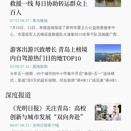
救援一线 每日协助转运群众上
百人
07/15 08:37 / 青岛晚报
7月10日、13日，本报连续报道了胶州市爱之心公益慈善服务中
心、市退役军人兵锋应急救援队火速集结16名骨干队员驰援广西灾
区、奋战在抢险一线的故事，得到众多读者点赞。
游客出游兴致增长 青岛上榜境
内自驾游热门目的地TOP10
05/08 07:32 / 观海新闻
今年五一假期，60个城市的中小学集中开启“春假+五一”连休模
式，形成7至8天的超长假期。结合前拼“请4休11”或后凑“请4休1
0”的拼假方案，带动游客出游兴致增长。
深度报道
《光明日报》关注青岛：高校
创新与城市发展“双向奔赴”
08/07 08:12 / 光明日报客户端