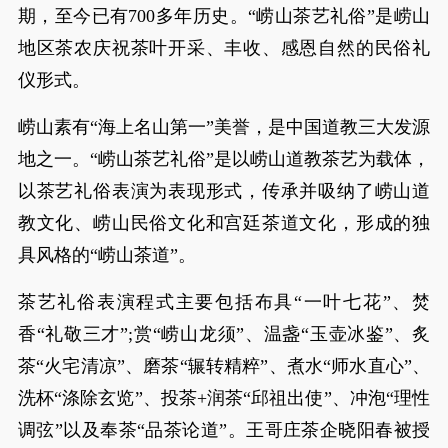
期，至今已有700多年历史。“崂山茶艺礼俗”是崂山
地区茶农庆祝茶叶开采、丰收、感恩自然的民俗礼
仪形式。
崂山素有“海上名山第一”美誉，是中国道教三大发源
地之一。“崂山茶艺礼俗”是以崂山道教茶艺为载体，
以茶艺礼俗表演为表现形式，传承并吸纳了崂山道
教文化、崂山民俗文化和宫廷茶道文化，形成的独
具风格的“崂山茶道”。
茶艺礼俗表演程式主要包括布具“一叶七花”、焚
香“礼敬三才”;赏“崂山龙须”、温盏“玉壶冰鉴”、炙
茶“火宅清凉”、磨茶“辗转精粹”、煮水“师水直心”、
洗杯“涤除玄览”、投茶+润茶“邱祖出使”、冲泡“理性
调弦”以及奉茶“品茶论道”。王哥庄茶企晓阳春被授