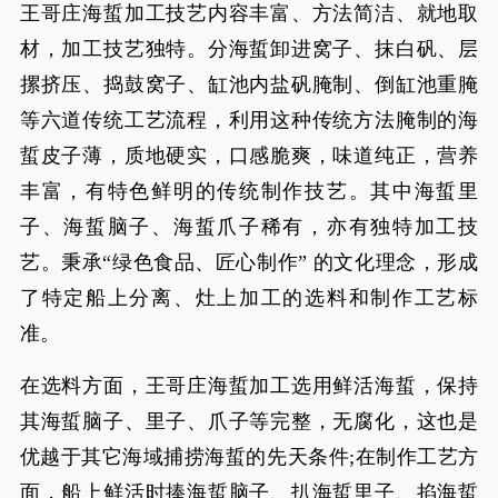
王哥庄海蜇加工技艺内容丰富、方法简洁、就地取
材，加工技艺独特。分海蜇卸进窝子、抹白矾、层
摞挤压、捣鼓窝子、缸池内盐矾腌制、倒缸池重腌
等六道传统工艺流程，利用这种传统方法腌制的海
蜇皮子薄，质地硬实，口感脆爽，味道纯正，营养
丰富，有特色鲜明的传统制作技艺。其中海蜇里
子、海蜇脑子、海蜇爪子稀有，亦有独特加工技
艺。秉承“绿色食品、匠心制作” 的文化理念，形成
了特定船上分离、灶上加工的选料和制作工艺标
准。
在选料方面，王哥庄海蜇加工选用鲜活海蜇，保持
其海蜇脑子、里子、爪子等完整，无腐化，这也是
优越于其它海域捕捞海蜇的先天条件;在制作工艺方
面，船上鲜活时捧海蜇脑子、扒海蜇里子、掐海蜇