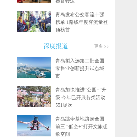
器官转运
青岛发布公交客流十强
榜单 1路线年度客流量登
顶榜首
深度报道
更多 >>
青岛拟入选第二批全国
零售业创新提升试点城
市
青岛加快推进“公园+”升
级 今年已开展各类活动
551场次
青岛跳伞基地跻身全国
前三 “低空+”打开文旅想
象空间