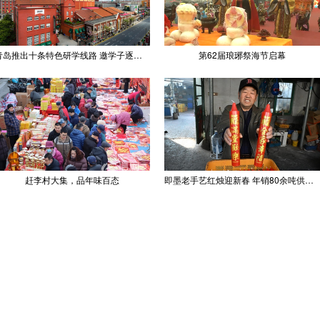
青岛推出十条特色研学线路 邀学子逐梦深蓝探知山海
第62届琅琊祭海节启幕
赶李村大集，品年味百态
即墨老手艺红烛迎新春 年销80余吨供不应求