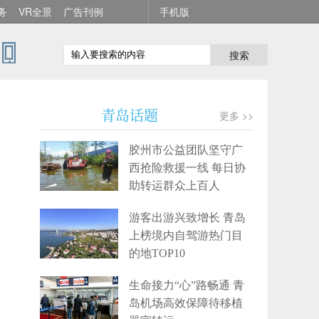
务
VR全景
广告刊例
手机版
搜索
青岛话题
更多 >>
胶州市公益团队坚守广
西抢险救援一线 每日协
助转运群众上百人
游客出游兴致增长 青岛
上榜境内自驾游热门目
的地TOP10
生命接力“心”路畅通 青
岛机场高效保障待移植