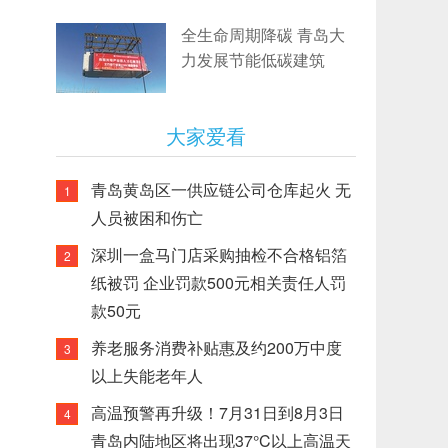
全生命周期降碳 青岛大
力发展节能低碳建筑
大家爱看
青岛黄岛区一供应链公司仓库起火 无
1
人员被困和伤亡
深圳一盒马门店采购抽检不合格铝箔
2
纸被罚 企业罚款500元相关责任人罚
款50元
养老服务消费补贴惠及约200万中度
3
以上失能老年人
高温预警再升级！7月31日到8月3日
4
青岛内陆地区将出现37°C以上高温天