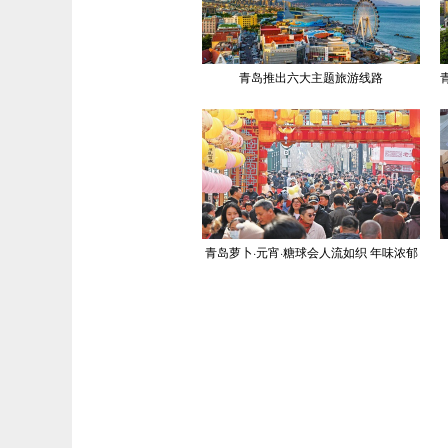
青岛推出六大主题旅游线路
青岛萝卜·元宵·糖球会人流如织 年味浓郁