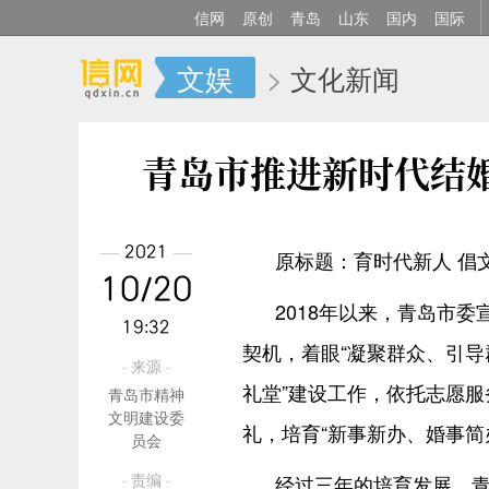
信网
原创
青岛
山东
国内
国际
文娱
>
文化新闻
青岛市推进新时代结
2021
原标题：育时代新人 倡
10/20
2018年以来，青岛市
19:32
契机，着眼“凝聚群众、引导
· 来源 ·
礼堂”建设工作，依托志愿
青岛市精神
文明建设委
礼，培育“新事新办、婚事简
员会
· 责编 ·
经过三年的培育发展，青