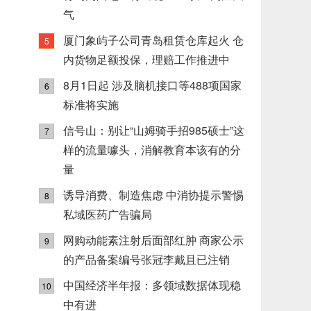
气
厦门象屿子公司青岛租赁仓库起火 仓
5
内货物足额投保，理赔工作推进中
8月1日起 涉及脑机接口等488项国家
6
标准将实施
信号山：别让“山姆骑手招985硕士”这
7
样的流量噱头，消解教育本该有的分
量
诱导消费、制造焦虑 中消协提示警惕
8
私域医药广告骗局
网购动能素注射后面部红肿 商家公示
9
的产品备案编号张冠李戴且已注销
中国经济半年报：多领域数据体现稳
10
中有进