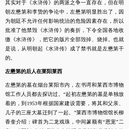
其实对于《水浒传》的两派之争一直存在，但在明
朝左懋第和李贽的争论中，左懋第明显胜出了，因
为朝廷不允许任何影响统治的危险因素存在，所以
批准了他禁毁《水浒传》的奏折，下令全国各地收
缴《水浒传》，把它的版片全部毁掉、烧掉。也就
是说，从明朝起《水浒传》成了禁书就是左懋第干
的。
左懋第的后人在莱阳莱西
左懋第的墓在烟台莱阳市内，左书谔和莱西市博物
馆工作人员都去探访过。“起初左懋第的墓是单独放
着的，到1953年根据国家建设需要，将其和父亲、
儿子的三座大墓迁到了一起。”莱西市博物馆馆长柳
香奎介绍：碑首为二龙戏珠，中间篆额有“恩宠”二