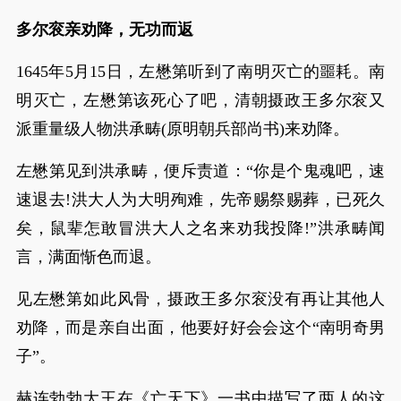
多尔衮亲劝降，无功而返
1645年5月15日，左懋第听到了南明灭亡的噩耗。南
明灭亡，左懋第该死心了吧，清朝摄政王多尔衮又
派重量级人物洪承畴(原明朝兵部尚书)来劝降。
左懋第见到洪承畴，便斥责道：“你是个鬼魂吧，速
速退去!洪大人为大明殉难，先帝赐祭赐葬，已死久
矣，鼠辈怎敢冒洪大人之名来劝我投降!”洪承畴闻
言，满面惭色而退。
见左懋第如此风骨，摄政王多尔衮没有再让其他人
劝降，而是亲自出面，他要好好会会这个“南明奇男
子”。
赫连勃勃大王在《亡天下》一书中描写了两人的这