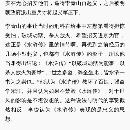
实在无心招安他们，逼得李青山再起义，之后被明
朝政府派出重兵才将起义军压下。
李青山的事让当时的刑科右给事中左懋第看得担惊
受怕，破城劫狱、杀人放火、希望招安进京为官，
这正是《水浒传》里的情节啊。再想到之前经历的
几场小型起义，也都有《水浒传》的影子，所以他
当即得出结论：《水浒传》“以破城劫狱为能事，以
杀人放火为豪举”，“世之多盗，弊全坐此，皆水浒一
书为之祟也。”他认为《水浒传》教坏了百姓，强盗
学宋江。并且认为如果不禁毁《水浒传》，对于世
风的影响是不堪设想的。这种说法与明代的李贽截
然相反，李贽认为《水浒传》表现的是忠义的思
想。