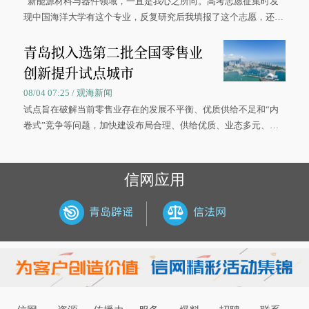
“新能源材料与器件领域，一直是我心之所向。高考志愿征集时发
现中国海洋大学有这个专业，反复研究后我填报了这个志愿，还真
被录取了。”今年7月，来自山西的学子郝君豪，如愿收到中国海洋
青岛拟入选第二批全国零售业
大学材料科学与工程学院材料类专业的录取通知书。
创新提升试点城市
08/04 07:25 / 观海新闻
试点旨在破解当前零售业存在的发展不平衡、优质供给不足和“内
卷式”竞争等问题，加快建设布局合理、供给优质、业态多元、智
慧便捷、竞争有序的现代零售体系。
信网应用