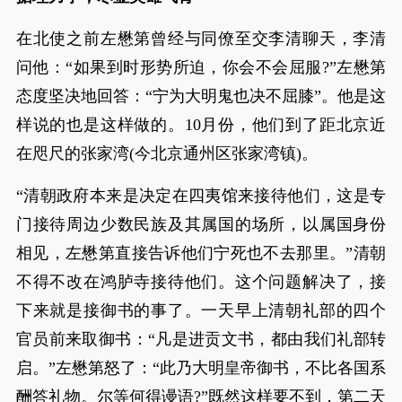
在北使之前左懋第曾经与同僚至交李清聊天，李清
问他：“如果到时形势所迫，你会不会屈服?”左懋第
态度坚决地回答：“宁为大明鬼也决不屈膝”。他是这
样说的也是这样做的。10月份，他们到了距北京近
在咫尺的张家湾(今北京通州区张家湾镇)。
“清朝政府本来是决定在四夷馆来接待他们，这是专
门接待周边少数民族及其属国的场所，以属国身份
相见，左懋第直接告诉他们宁死也不去那里。”清朝
不得不改在鸿胪寺接待他们。这个问题解决了，接
下来就是接御书的事了。一天早上清朝礼部的四个
官员前来取御书：“凡是进贡文书，都由我们礼部转
启。”左懋第怒了：“此乃大明皇帝御书，不比各国系
酬答礼物。尔等何得谩语?”既然这样要不到，第二天