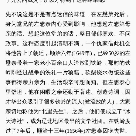
了先公的威灵，所以才得到了这种结果呢!”
先不说这是不是有点迷信的味道，在左懋第死后，
身为堂兄的左懋泰内心受到影响，他想起左懋第母
亲的话、想起这位堂弟的话，整日郁郁寡欢、不问
政事。这种态度引起清朝不满，一个仇家借此机会
将他告上了朝廷，顺治六年(1649年)，已经50岁的左
懋泰带着一家老小百余口人流放到铁岭，那时的铁
岭刚经过战争的洗礼一片狼藉，砍柴烧水做饭这些
事都得亲力亲为，生活艰辛可想而知。但左懋泰心
里舒坦，他在闲暇之余还勤于著述、创造诗词，因
才华出众吸引了很多铁岭的流人(被流放的人)，大家
亲切地称他为“北里先生”。之后，他们便成立了“冰
天诗社”，成为辽北地区最早的文学社团。在铁岭度
过了7年后，顺治十三年(1656年)左懋泰因病去世。