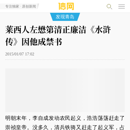
专注独家 · 原创新闻
发现青岛
莱西人左懋第清正廉洁《水浒
传》因他成禁书
2015/01/07 17:02
明朝末年，李自成发动农民起义，浩浩荡荡赶走了
崇祯皇帝。没多久，清兵铁骑又赶走了起义军，占