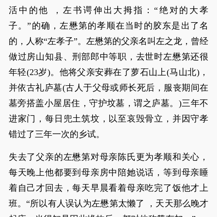
活中的他 ，左书谔伸出大拇指：“绝对的大孝
子。”的确，左懋第的孝顺在当时的胶东是出了名
的，人称“左孝子”。左懋第的父亲名叫左之龙，曾经
做过房山知县、刑部郎中等职，去世时左懋第还很
年轻(23岁)。他将父亲安葬在了萝石山上(马山北)，
并依古礼庐墓(古人于父母或师长死后，服丧期间在
墓旁搭盖小屋居住，守护坟墓，谓之庐墓。)三年不
进家门，每日兜土筑坟，以至哀毁骨立，并因守孝
错过了三年一次的乡试。
失去了父亲的左懋第对母亲陈氏更为孝顺和关心，
每天晚上他都要到母亲房中陪她说话，等到母亲睡
着自己才回去，每天早晨看着母亲吃完了饭他才上
班。“所以有人误认为左懋第太懒了 ，天天那么晚才