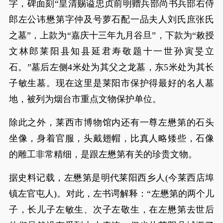
字，碑面刻“皇清赐谥忠贞前明赠兵部尚书兵部右侍
郎左公讳懋第字仲及号萝石配一品夫人刘氏庶张氏
之墓”，上款为“嘉庆十三年九月谷旦”，下款为“敕授
文林郎莱阳县知县延君寿敬题十一世孙寅旻立
石。”墓后左侧4米处为其父之龙墓，东5米处为其长
子敏生墓。现在这里是莱阳市保护得最好的名人墓
地，被列为烟台市重点文物保护单位。
除此之外，莱西市博物馆内还有一尊左懋第的石头
坐像，身着官服，头戴翅帽，比真人略矮些，石像
的雕工非常精细，是跟左懋第有关的珍贵文物。
据史料记载，左懋第是明代莱阳西乡人(今莱西店埠
镇左官屯人)。对此，左书谔解释：“左懋第的两个儿
子，长儿子左敏生、次子左敬生，在左懋第去世后