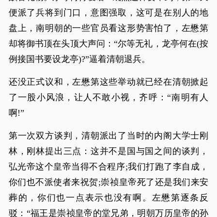
便派了兵将到门口，意图强取，这可是在别人的地
盘上，南明朝的一些官员看这形势害怕了，左懋第
却将御书顶在头顶大声问：“尔等无礼，龙亭何在(按
例接国书要设龙亭)?”逼着清朝退兵。
还没正式议和，左懋第这些举动就已经在清朝掀起
了一股小风浪，让人不敢小视，齐呼：“南明有人
啊!”
第一次双方谈判，清朝派出了当时的内阁大学士刚
林，刚林提出三点：这并不是国与国之间的谈判，
弘光帝这个皇帝当得不合程序;我们打跑了李自成，
你们也不派使者来祝贺;崇祯皇帝死了还是我们来安
葬的，你们也一点表示也没有啊。左懋第逐条反
驳：“福王是崇祯皇帝的堂兄弟，明朝万历皇帝的孙