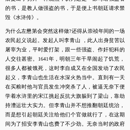
的书，是教人做强盗的书，于是便上书朝廷请求禁
毁《水浒传》。
为什么左懋第会突然这样做?还得从崇祯年间的一场
农民起义说起。发起人叫李青山 ，此人出身贫苦以
屠宰为业，平时爱打架，跟一些强盗、作奸犯科的
人交往甚密。1641年，明朝三年干旱闹起了饥荒，
很多人都被饿死，这时李自成又在全国发动了农民
起义，李青山也生活在水深火热当中。直到有一天
在买粮时他与官员发生冲突杀了人，被逼无奈下便
学着水浒里的宋江挑起反抗大旗躲到了梁山，靠劫
持漕运壮大实力。但李青山并不想推翻朝廷统治，
而是想引起朝廷关注给他们个官做就行了，在这期
间为了招安李青山也费了不少劲。无奈当时的政府