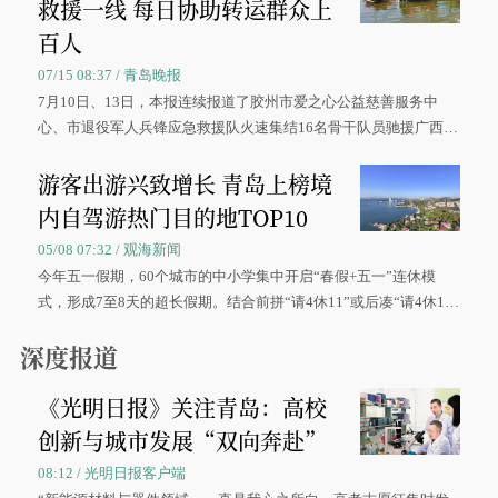
救援一线 每日协助转运群众上
百人
07/15 08:37 / 青岛晚报
7月10日、13日，本报连续报道了胶州市爱之心公益慈善服务中
心、市退役军人兵锋应急救援队火速集结16名骨干队员驰援广西灾
区、奋战在抢险一线的故事，得到众多读者点赞。
游客出游兴致增长 青岛上榜境
内自驾游热门目的地TOP10
05/08 07:32 / 观海新闻
今年五一假期，60个城市的中小学集中开启“春假+五一”连休模
式，形成7至8天的超长假期。结合前拼“请4休11”或后凑“请4休1
0”的拼假方案，带动游客出游兴致增长。
深度报道
《光明日报》关注青岛：高校
创新与城市发展“双向奔赴”
08:12 / 光明日报客户端