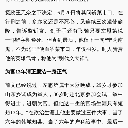
摄政王无奈之下决定，6月20日将其问斩菜市口。在
行刑之前，多尔衮还是不死心，又连续三次遣使谕
降，告诉监斩官、刽子手还有飞骑只要左懋第说
一“降”字即免死。但直到最后，他留下一句“宁为南
鬼，不为北王”便血洒菜市口，年仅44岁。时人赞赏
他的英雄气骨，称他为“明代文天祥”。
为官13年清正廉洁一身正气
前文已经说过，左懋第属于大器晚成，29岁才参加
山东乡试成为举人，30岁时赴北京参加会试一举中
得进士，进朝为官。但他这一生的官场生涯只有短
短13年。“在政治生涯上他主要做过三件大事，当了
六年的韩城知县、当了六年的户科给事中、最后一