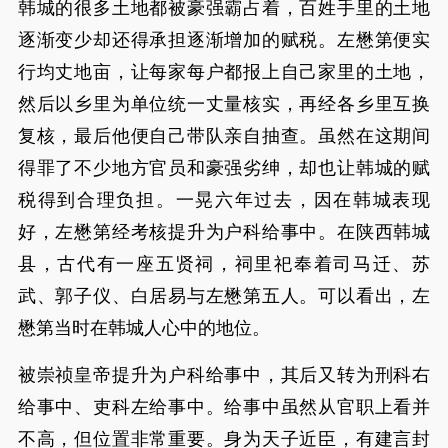
韩城的很多土地都被豪强霸占着，百姓手里的土地
逐渐变少却还得承担逐渐增加的赋税。左懋第便实
行均丈地亩，让每家每户都报上自己家里的土地，
然后以乡里为单位统一丈量核实，再经各乡里互换
复核，最后他便自己带队亲自抽查。虽然在这期间
得罪了不少地方官员和豪强劣绅，却也让韩城的赋
税得到合理负担。一晃六年过去，因在韩城表现
好，左懋第经考核提升为户科给事中。在陕西韩城
县，古代有一座五贤祠，祠里祀奉着司马迁、苏
武、郭子仪、白居易与左懋第五人。可以看出，左
懋第当时在韩城人心中的地位。
被崇祯皇帝提升为户科给事中，其后又转为刑科右
给事中、吏科左给事中。给事中虽然从官职上看并
不高，但位置非常重要。身为天子近臣，有建言封