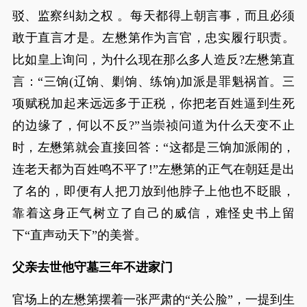
驳、监察纠劾之权 。每天都得上朝言事，而且必须
敢于直言才是。左懋第作为言官，忠实履行职责。
比如皇上询问，为什么现在那么多人造反?左懋第直
言：“三饷(辽饷、剿饷、练饷)加派是罪魁祸首。三
项赋税加起来远远多于正税，你把老百姓逼到生死
的边缘了，何以不反?”当崇祯问道为什么天变不止
时，左懋第就会直接回答：“这都是三饷加派闹的，
连老天都为百姓鸣不平了!”左懋第的正气在朝廷是出
了名的，即便有人把刀放到他脖子上他也不眨眼，
靠着这身正气树立了自己的威信，难怪史书上留
下“直声动天下”的美誉。
父亲去世他守墓三年不进家门
官场上的左懋第摆着一张严肃的“关公脸”，一提到生