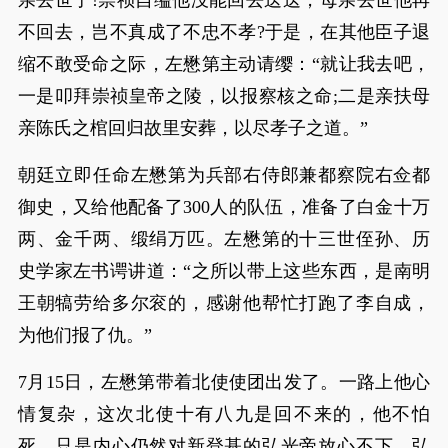
亲去世了!崇祯自缢他没能回去送送，母亲去世他再
不回去，岂不真成了不忠不孝?于是，在其他臣子退
缩不敢受命之际，左懋第主动请缨：“就让我去吧，
一是叩拜崇祯皇帝之陵，以报察核之命;二是亲扶母
亲陈氏之棺回归故里安葬，以尽孝子之道。”
朝廷立即任命左懋第为兵部右侍郎兼都察院右佥都
御史，又给他配备了300人的队伍，准备了白金十万
两、金千两、缎绢万匹。左懋第的十三世侄孙、历
史学家左书谔讲道：“之所以带上这些东西，是南明
王朝犒劳给多尔衮的，感谢他帮忙打跑了李自成，
为他们报了仇。”
7月15日，左懋第带着北使使团出发了。一路上他心
情复杂，这次北使十有八九是回不来的，他不怕
死，只是内心仍然对新登基的弘光帝放心不下，弘