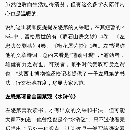
虽然他后面生活过得清贫，但有这么多学友陪伴内
心也是温暖的。
说到这里就顺便提提左懋第的文采吧，在其短暂的 4
5年中，留给后世的有《萝石山房文钞》4卷、《左
忠贞公剩稿》4卷、《梅花屋诗抄》1卷。左书谔称
他的文章诗词，总的来看是“遒劲可观”，“遒劲者，
雄健有力之谓也。可观者，顺乎时代赞叹可赏之谓
也。”莱西市博物馆还给记者提供了一份左懋第的书
法，行文松弛有度，尽显大家风范。
左懋第请旨全国禁毁《水浒传》
左懋第喜欢读书，才有出众的文采和书法，但可能
大家不知道，他曾经也是个“水浒迷”。只不过他看完
后提出了另外一种观点，认为这是一部写给强盗看