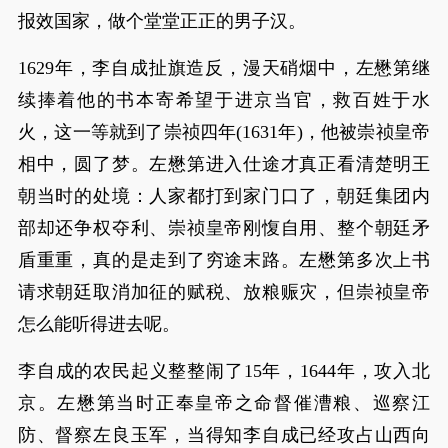
报效国家，做个堂堂正正的男子汉。
1629年，李自成扯旗造反，漫天硝烟中，左懋第继
续捧着他的书本寄希望于进京当官，救百姓于水
火，这一等就到了崇祯四年(1631年)，他被崇祯皇帝
相中，圆了梦。左懋第进入仕途才真正看清楚明王
朝当时的处境：人家都打到家门口了，朝廷集团内
部却还争权夺利、崇祯皇帝刚愎自用、整个朝廷矛
盾重重，真的是走到了穷途末路。左懋第多次上书
请求朝廷取消加征的赋税、放粮赈灾，但崇祯皇帝
怎么能听得进去呢。
李自成的农民起义整整闹了15年，1644年，攻入北
京。左懋第当时正奉皇帝之命督催漕粮、巡察江
防、督察左良玉军，当得知李自成已经攻占山西向