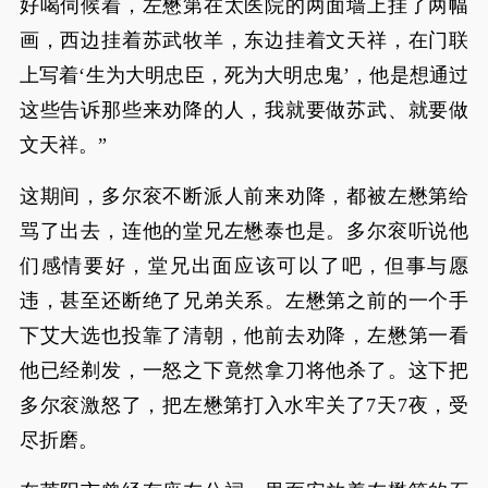
好喝伺候着，左懋第在太医院的两面墙上挂了两幅
画，西边挂着苏武牧羊，东边挂着文天祥，在门联
上写着‘生为大明忠臣，死为大明忠鬼’，他是想通过
这些告诉那些来劝降的人，我就要做苏武、就要做
文天祥。”
这期间，多尔衮不断派人前来劝降，都被左懋第给
骂了出去，连他的堂兄左懋泰也是。多尔衮听说他
们感情要好，堂兄出面应该可以了吧，但事与愿
违，甚至还断绝了兄弟关系。左懋第之前的一个手
下艾大选也投靠了清朝，他前去劝降，左懋第一看
他已经剃发，一怒之下竟然拿刀将他杀了。这下把
多尔衮激怒了，把左懋第打入水牢关了7天7夜，受
尽折磨。