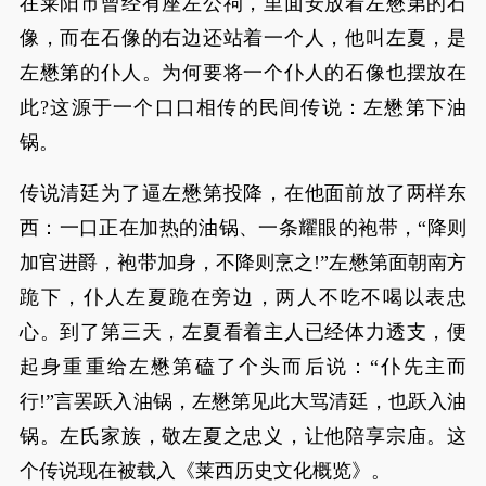
在莱阳市曾经有座左公祠，里面安放着左懋第的石
像，而在石像的右边还站着一个人，他叫左夏，是
左懋第的仆人。为何要将一个仆人的石像也摆放在
此?这源于一个口口相传的民间传说：左懋第下油
锅。
传说清廷为了逼左懋第投降，在他面前放了两样东
西：一口正在加热的油锅、一条耀眼的袍带，“降则
加官进爵，袍带加身，不降则烹之!”左懋第面朝南方
跪下，仆人左夏跪在旁边，两人不吃不喝以表忠
心。到了第三天，左夏看着主人已经体力透支，便
起身重重给左懋第磕了个头而后说：“仆先主而
行!”言罢跃入油锅，左懋第见此大骂清廷，也跃入油
锅。左氏家族，敬左夏之忠义，让他陪享宗庙。这
个传说现在被载入《莱西历史文化概览》。