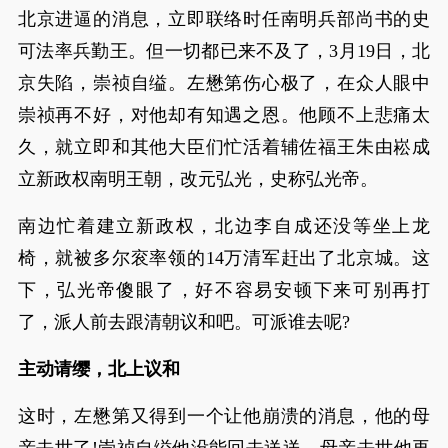
北京进逼的消息，立即联络时任南明兵部尚书的史
可法率兵勤王。但一切都已来不及了，3月19日，北
京失陷，崇祯自缢。左懋第伤心极了，在众人眼中
崇祯再不好，对他却有知遇之恩。他顾不上悲痛太
久，就立即和其他大臣们忙活着辅佐福王朱由崧成
立新政权南明王朝，改元弘光，史称弘光帝。
南边忙着建立新政权，北边李自成还没等坐上龙
椅，就被多尔衮率领的14万清军赶出了北京城。这
下，弘光帝傻眼了，好不容易安顿下来可别再打
了，派人前去跟清朝议和吧。可派谁去呢?
主动请缨，北上议和
这时，左懋第又得到一个让他崩溃的消息，他的母