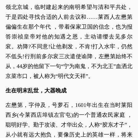
领北京城，临时建起来的南明希望与清和平共处，
于是四处寻找合适的人前去议和……莱西人左懋第
偏偏生在那个年代 ，带着保家卫国的信念，也为报
答崇祯皇帝对他的知遇之恩，主动请缨去见多尔
衮。劝降?不同意!让他剃发，不肯!打入水牢，仍然
不低头!行刑前多尔衮三次遣使谕降，左懋第始终不
从，44岁的他留下一句“宁为南鬼，不为北王”血洒北
京菜市口，被人称为“明代文天祥”。
生在明末乱世，大器晚成
左懋第，字仲及，号萝石，1601年出生在当时莱阳
西乡(今莱西店埠镇左官屯)的一个普通农民家庭 ，
聪明好学、勤于攻读、才华出众，人称“胶东才子”，
从小就有远大抱负，要像历史上的英雄一样，将来