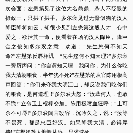
次会面：左懋第见了这位大名鼎鼎、杀人不眨眼的
摄政王，只拱了拱手。多尔衮见过无骨似狗的汉人
降臣降将如云，却很少见到左懋第这般人才，心中
爱之，欲活其一命，便看着在场的汉人降臣。降臣
金之俊知多尔衮之意，劝道：“先生您何不知天
命?”左懋第反唇相讥：“先生您何不知天理?”多尔衮
一旁厉声问：“你自谓知天理，我问你，为什么你吃
我大清朝粮食，半年犹不死?”左懋第的从官陈用极高
声回答：“你们来夺我大明江山，却反说我们吃你们
的粮食，是何道理 !”多尔衮大怒：“汝辈何人，也敢
不跪!”立命卫士棍棒交加。陈用极喷血狂呼：“士可
杀不可辱!”多尔衮闻言改容，沉吟久之，说：“汝等
不畏死，都是忠臣好汉。如果降我大清，必得厚
待!”左懋第等人慷慨从容，只求速死。