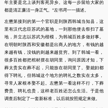
年主要是北上谈判客死异乡。这每一步留给大家的
都是清正廉洁一身正气。”左书谔一一描述。
左懋第接到的第一个官职是到陕西韩城当知县，这
里有汉代忠臣苏武的墓地，一到那他便去祭扫了墓
地，并立志以苏武为楷模，为韩城百姓多做好事。
在明朝时陕西和安徽都是出商人的地方，有钱的越
来越有钱，没钱的则越来越贫穷。到了韩城一看，
很多百姓都把棺材摆在胡同里，询问原因才知，下
葬太贵实在葬不起，只能放在胡同里了。娶媳妇都
得下聘礼，但韩城这个地方的聘礼之数实在太多，
寻常人家根本娶不起。左懋第一看这样不行，下葬
费贵、聘礼也贵，这样老百姓还怎么生活。于是他
调查后制定了一套新标准，以后就按照规定来做。