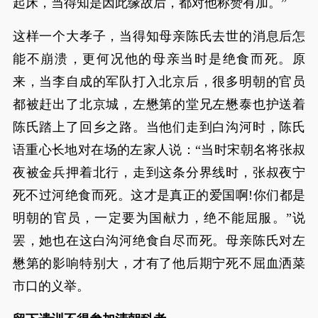
起床，当得知是因此缘故后，都对他称赞有加。”
这样一个大孝子，当得知母亲陈氏去世的消息后怎
能不崩溃，更何况他的母亲当时是绝食而死。原
来，当李自成的军队打入北京后，很多明朝的官员
都被赶出了北京城，左懋第的堂兄左懋泰也护送着
陈氏踏上了回乡之路。当他们走到白沟河时，陈氏
语重心长地对在场的左家人说：“当时宋朝名将张叔
夜被金兵押着北行，走到这条分界线时，张叔夜宁
死不过河绝食而死。这才是真正的爱国啊!你们都是
明朝的官员，一定要为国献力，绝不能屈服。”说
罢，她也在这白沟河绝食自尽而死。母亲陈氏对左
懋第的影响特别大，才有了他后期宁死不屈血洒菜
市口的义举。