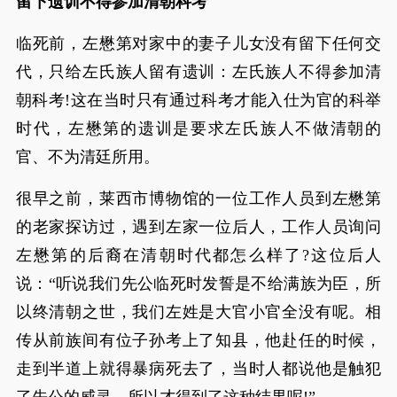
留下遗训不得参加清朝科考
临死前，左懋第对家中的妻子儿女没有留下任何交
代，只给左氏族人留有遗训：左氏族人不得参加清
朝科考!这在当时只有通过科考才能入仕为官的科举
时代，左懋第的遗训是要求左氏族人不做清朝的
官、不为清廷所用。
很早之前，莱西市博物馆的一位工作人员到左懋第
的老家探访过，遇到左家一位后人，工作人员询问
左懋第的后裔在清朝时代都怎么样了?这位后人
说：“听说我们先公临死时发誓是不给满族为臣，所
以终清朝之世，我们左姓是大官小官全没有呢。相
传从前族间有位子孙考上了知县，他赴任的时候，
走到半道上就得暴病死去了，当时人都说他是触犯