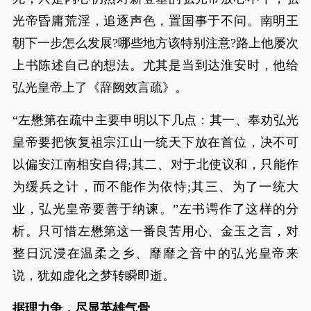
光帝昏庸荒淫，追逐声色，置国事于不问。南明王
朝下一步怎么发展?哪些地方该特别注意?路上他屡次
上书陈述自己的想法。尤其是当到达淮安时，他给
弘光皇帝上了《辞阙效言疏》。
“左懋第在疏中主要申明以下几点：其一、奉劝弘光
皇帝要把恢复祖宗江山一统天下放在首位，决不可
以偏安江南相安自得;其二、对于北使议和，只能作
为缓兵之计，而不能作为依恃;其三、为了一统大
业，弘光皇帝要善于纳谏。”左书谔作了这样的分
析。只可惜左懋第这一番良苦用心、金玉之言，对
整日沉浸在温柔之乡、靡靡之音中的弘光皇帝来
说，犹如虚化之梦转瞬即逝。
据理力争，尽显英雄气骨