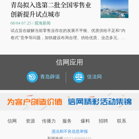
青岛拟入选第二批全国零售业
大学材料科学与工程学院材料类专业的录取通知书。
创新提升试点城市
08/04 07:25 / 观海新闻
试点旨在破解当前零售业存在的发展不平衡、优质供给不足和“内
卷式”竞争等问题，加快建设布局合理、供给优质、业态多元、智
慧便捷、竞争有序的现代零售体系。
信网应用
信网
资源
传播力
服务
爆料
招聘
联系
违法和不良信息举报
新闻热线:
0532-80889431