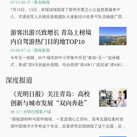
07/15 08:37 / 青岛晚报
7月10日、13日，本报连续报道了胶州市爱之心公益慈善服务中
心、市退役军人兵锋应急救援队火速集结16名骨干队员驰援广西灾
区、奋战在抢险一线的故事，得到众多读者点赞。
游客出游兴致增长 青岛上榜境
内自驾游热门目的地TOP10
05/08 07:32 / 观海新闻
今年五一假期，60个城市的中小学集中开启“春假+五一”连休模
式，形成7至8天的超长假期。结合前拼“请4休11”或后凑“请4休1
0”的拼假方案，带动游客出游兴致增长。
深度报道
《光明日报》关注青岛：高校
创新与城市发展“双向奔赴”
08:12 / 光明日报客户端
“新能源材料与器件领域，一直是我心之所向。高考志愿征集时发
现中国海洋大学有这个专业，反复研究后我填报了这个志愿，还真
被录取了。”今年7月，来自山西的学子郝君豪，如愿收到中国海洋