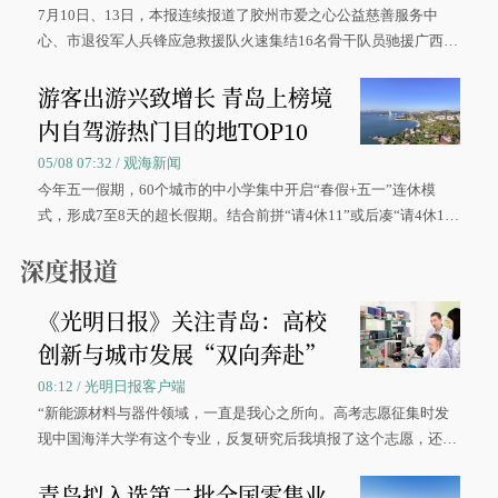
7月10日、13日，本报连续报道了胶州市爱之心公益慈善服务中
心、市退役军人兵锋应急救援队火速集结16名骨干队员驰援广西灾
区、奋战在抢险一线的故事，得到众多读者点赞。
游客出游兴致增长 青岛上榜境
内自驾游热门目的地TOP10
05/08 07:32 / 观海新闻
今年五一假期，60个城市的中小学集中开启“春假+五一”连休模
式，形成7至8天的超长假期。结合前拼“请4休11”或后凑“请4休1
0”的拼假方案，带动游客出游兴致增长。
深度报道
《光明日报》关注青岛：高校
创新与城市发展“双向奔赴”
08:12 / 光明日报客户端
“新能源材料与器件领域，一直是我心之所向。高考志愿征集时发
现中国海洋大学有这个专业，反复研究后我填报了这个志愿，还真
被录取了。”今年7月，来自山西的学子郝君豪，如愿收到中国海洋
青岛拟入选第二批全国零售业
大学材料科学与工程学院材料类专业的录取通知书。