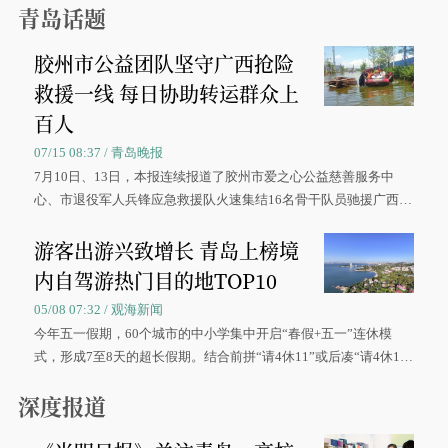
青岛话题
胶州市公益团队坚守广西抢险
救援一线 每日协助转运群众上
百人
07/15 08:37 / 青岛晚报
7月10日、13日，本报连续报道了胶州市爱之心公益慈善服务中
心、市退役军人兵锋应急救援队火速集结16名骨干队员驰援广西灾
区、奋战在抢险一线的故事，得到众多读者点赞。
游客出游兴致增长 青岛上榜境
内自驾游热门目的地TOP10
05/08 07:32 / 观海新闻
今年五一假期，60个城市的中小学集中开启“春假+五一”连休模
式，形成7至8天的超长假期。结合前拼“请4休11”或后凑“请4休1
0”的拼假方案，带动游客出游兴致增长。
深度报道