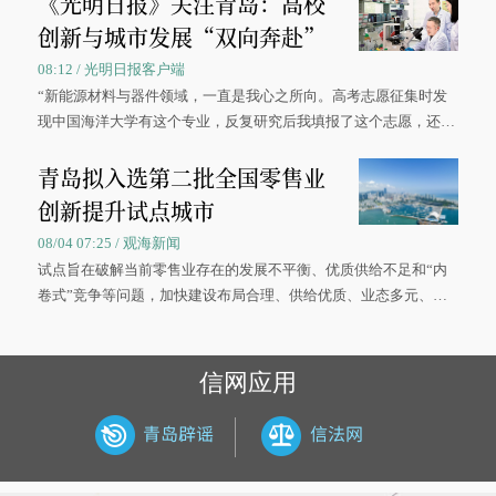
《光明日报》关注青岛：高校
创新与城市发展“双向奔赴”
08:12 / 光明日报客户端
“新能源材料与器件领域，一直是我心之所向。高考志愿征集时发
现中国海洋大学有这个专业，反复研究后我填报了这个志愿，还真
被录取了。”今年7月，来自山西的学子郝君豪，如愿收到中国海洋
青岛拟入选第二批全国零售业
大学材料科学与工程学院材料类专业的录取通知书。
创新提升试点城市
08/04 07:25 / 观海新闻
试点旨在破解当前零售业存在的发展不平衡、优质供给不足和“内
卷式”竞争等问题，加快建设布局合理、供给优质、业态多元、智
慧便捷、竞争有序的现代零售体系。
信网应用