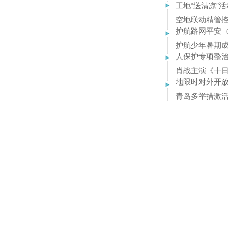
空地联动精管控
护航路网平安
护航少年暑期成
人保护专项整
肖战主演《十日
地限时对外开
青岛多举措激活
全年
08-09 08:4
建设国际化消费
一站 青岛启动
23:45
核载7人挤9人
08-08 23:42
市集书香光影齐
动温情启幕
08-
即墨古城社区创
层文明治理
08-
志愿坚守送服务