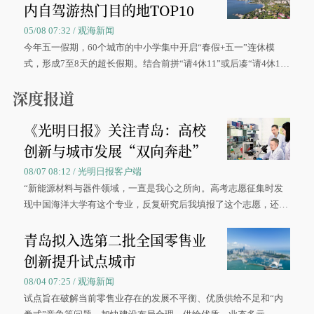
内自驾游热门目的地TOP10
05/08 07:32 / 观海新闻
今年五一假期，60个城市的中小学集中开启“春假+五一”连休模
式，形成7至8天的超长假期。结合前拼“请4休11”或后凑“请4休1
0”的拼假方案，带动游客出游兴致增长。
深度报道
《光明日报》关注青岛：高校
创新与城市发展“双向奔赴”
08/07 08:12 / 光明日报客户端
“新能源材料与器件领域，一直是我心之所向。高考志愿征集时发
现中国海洋大学有这个专业，反复研究后我填报了这个志愿，还真
被录取了。”今年7月，来自山西的学子郝君豪，如愿收到中国海洋
青岛拟入选第二批全国零售业
大学材料科学与工程学院材料类专业的录取通知书。
创新提升试点城市
08/04 07:25 / 观海新闻
试点旨在破解当前零售业存在的发展不平衡、优质供给不足和“内