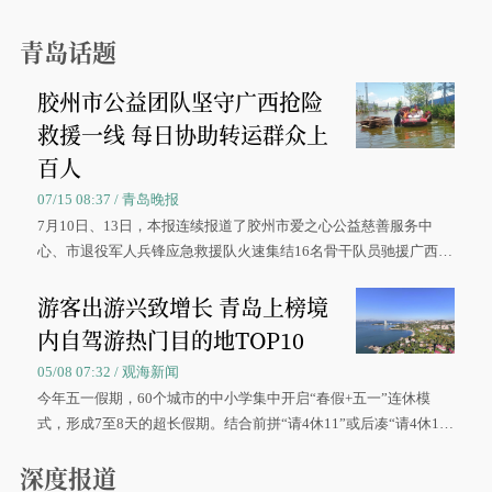
青岛话题
胶州市公益团队坚守广西抢险
救援一线 每日协助转运群众上
百人
07/15 08:37 / 青岛晚报
7月10日、13日，本报连续报道了胶州市爱之心公益慈善服务中
心、市退役军人兵锋应急救援队火速集结16名骨干队员驰援广西灾
区、奋战在抢险一线的故事，得到众多读者点赞。
游客出游兴致增长 青岛上榜境
内自驾游热门目的地TOP10
05/08 07:32 / 观海新闻
今年五一假期，60个城市的中小学集中开启“春假+五一”连休模
式，形成7至8天的超长假期。结合前拼“请4休11”或后凑“请4休1
0”的拼假方案，带动游客出游兴致增长。
深度报道