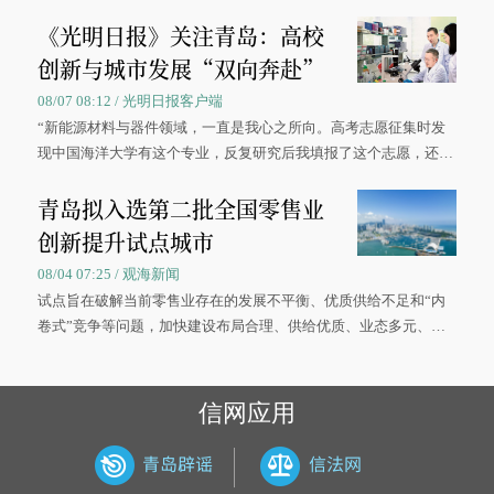
《光明日报》关注青岛：高校
创新与城市发展“双向奔赴”
08/07 08:12 / 光明日报客户端
“新能源材料与器件领域，一直是我心之所向。高考志愿征集时发
现中国海洋大学有这个专业，反复研究后我填报了这个志愿，还真
被录取了。”今年7月，来自山西的学子郝君豪，如愿收到中国海洋
青岛拟入选第二批全国零售业
大学材料科学与工程学院材料类专业的录取通知书。
创新提升试点城市
08/04 07:25 / 观海新闻
试点旨在破解当前零售业存在的发展不平衡、优质供给不足和“内
卷式”竞争等问题，加快建设布局合理、供给优质、业态多元、智
慧便捷、竞争有序的现代零售体系。
信网应用