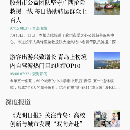
胶州市公益团队坚守广西抢险
救援一线 每日协助转运群众上
百人
07/15 08:37 / 青岛晚报
7月10日、13日，本报连续报道了胶州市爱之心公益慈善服务中
心、市退役军人兵锋应急救援队火速集结16名骨干队员驰援广西灾
区、奋战在抢险一线的故事，得到众多读者点赞。
游客出游兴致增长 青岛上榜境
内自驾游热门目的地TOP10
05/08 07:32 / 观海新闻
今年五一假期，60个城市的中小学集中开启“春假+五一”连休模
式，形成7至8天的超长假期。结合前拼“请4休11”或后凑“请4休1
0”的拼假方案，带动游客出游兴致增长。
深度报道
《光明日报》关注青岛：高校
创新与城市发展“双向奔赴”