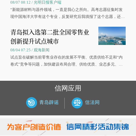
08/07 08:12 / 光明日报客户端
“新能源材料与器件领域，一直是我心之所向。高考志愿征集时发
现中国海洋大学有这个专业，反复研究后我填报了这个志愿，还真
被录取了。”今年7月，来自山西的学子郝君豪，如愿收到中国海洋
青岛拟入选第二批全国零售业
大学材料科学与工程学院材料类专业的录取通知书。
创新提升试点城市
08/04 07:25 / 观海新闻
试点旨在破解当前零售业存在的发展不平衡、优质供给不足和“内
卷式”竞争等问题，加快建设布局合理、供给优质、业态多元、智
慧便捷、竞争有序的现代零售体系。
信网应用