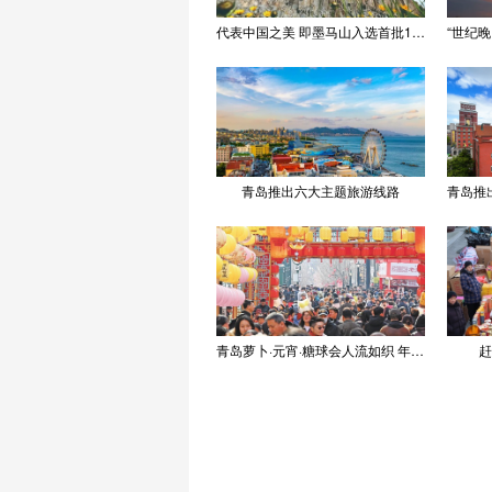
代表中国之美 即墨马山入选首批100处“美丽中国打卡点”
青岛推出六大主题旅游线路
青岛萝卜·元宵·糖球会人流如织 年味浓郁
赶