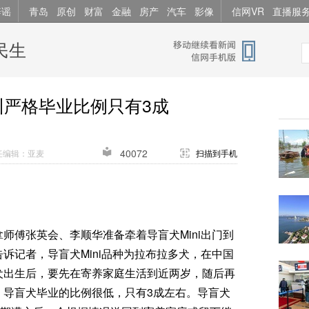
辟谣
青岛
原创
财富
金融
房产
汽车
影像
信网VR
直播服
民生
训严格毕业比例只有3成
40072
任编辑：亚麦
扫描到手机
拿师傅张英会、李顺华准备牵着导盲犬Mini出门到
诉记者，导盲犬Mini品种为拉布拉多犬，在中国
犬出生后，要先在寄养家庭生活到近两岁，随后再
，导盲犬毕业的比例很低，只有3成左右。导盲犬