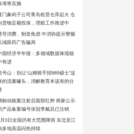
标准将实施
厦门象屿子公司青岛租赁仓库起火 仓
内货物足额投保，理赔工作推进中
诱导消费、制造焦虑 中消协提示警惕
私域医药广告骗局
中国经济半年报：多领域数据体现稳
中有进
信号山：别让“山姆骑手招985硕士”这
样的流量噱头，消解教育本该有的分
量
网购动能素注射后面部红肿 商家公示
的产品备案编号张冠李戴且已注销
8月3日全国仍有大范围降雨 东北至江
南多地高温闷热持续