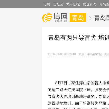
信网
信社区
城市信报
发现青岛
青岛
青岛
>
青岛
青岛有两只导盲犬 培
2016-03-08 09:23:48
来源：
半岛都市报
责
3月7日，家住浮山后的盲人推
逍遥二路天虹按摩院上班。张英会告
导盲犬大连培训基地培训的，导盲
送回基地培训。由于培训较为严格