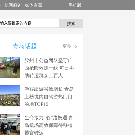
务
信网服务
媒体资源
手机版
搜索
青岛话题
更多 >>
胶州市公益团队坚守广
西抢险救援一线 每日协
助转运群众上百人
游客出游兴致增长 青岛
上榜境内自驾游热门目
的地TOP10
生命接力“心”路畅通 青
岛机场高效保障待移植
器官转运