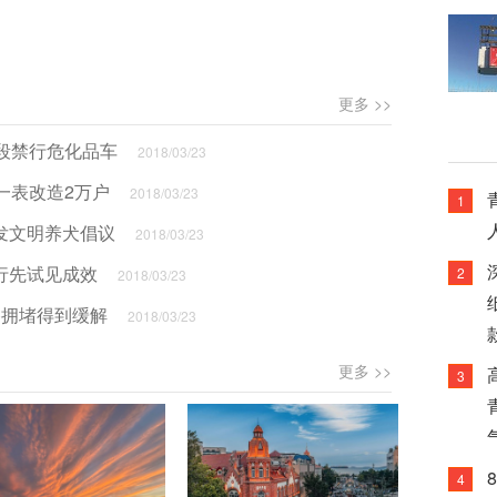
更多 >>
路段禁行危化品车
2018/03/23
户一表改造2万户
2018/03/23
1
发文明养犬倡议
2018/03/23
行先试见成效
2
2018/03/23
路拥堵得到缓解
2018/03/23
更多 >>
3
4