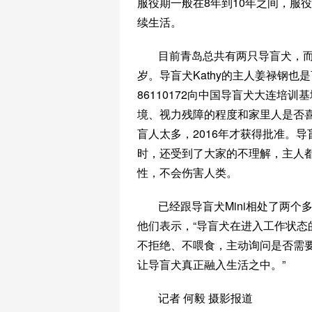
服役期一般在8年到10年之间，服
续生活。
目前青岛总共有两只导盲犬，而
岁。导盲犬Kathy的主人姜禄钢也是
86110172向中国导盲犬大连培
境、视力残障的程度和家里人是否
盲人太多，2016年才获得批准。导
时，还受到了大家的不理解，主人
性，不会伤害人类。
已经跟导盲犬Mini相处了两
他们表示，“导盲犬在进入工作状
不拒绝、不喂食，主动询问是否需
让导盲犬真正融入生活之中。”
记者 何毅 摄影报道