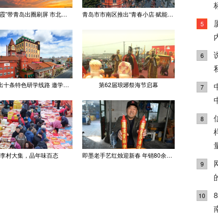
“世纪晚霞”带青岛出圈刷屏 市北文旅推出精品线路
青岛市市南区推出“青春小店·赋能计划” 聚满青岛温情
5
6
青岛推出十条特色研学线路 邀学子逐梦深蓝探知山海
第62届琅琊祭海节启幕
7
8
李村大集，品年味百态
即墨老手艺红烛迎新春 年销80余吨供不应求
9
10