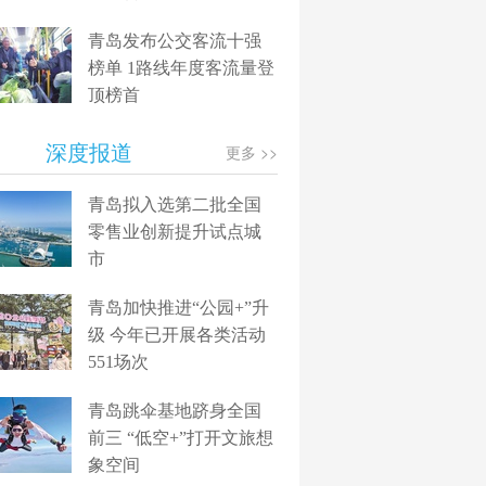
青岛发布公交客流十强
榜单 1路线年度客流量登
顶榜首
深度报道
更多 >>
青岛拟入选第二批全国
零售业创新提升试点城
市
青岛加快推进“公园+”升
级 今年已开展各类活动
551场次
青岛跳伞基地跻身全国
前三 “低空+”打开文旅想
象空间