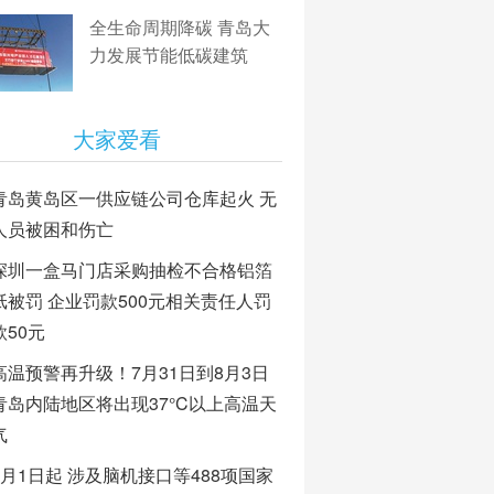
全生命周期降碳 青岛大
力发展节能低碳建筑
大家爱看
青岛黄岛区一供应链公司仓库起火 无
人员被困和伤亡
深圳一盒马门店采购抽检不合格铝箔
纸被罚 企业罚款500元相关责任人罚
款50元
高温预警再升级！7月31日到8月3日
青岛内陆地区将出现37°C以上高温天
气
8月1日起 涉及脑机接口等488项国家