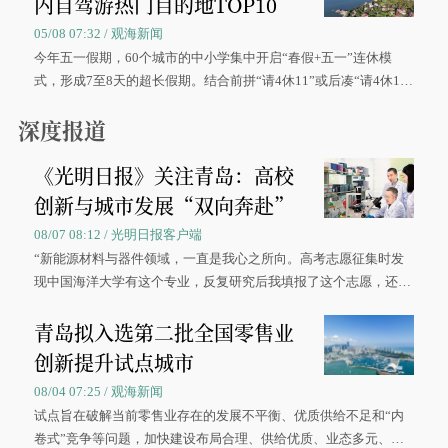
内自驾游热门目的地TOP10
05/08 07:32 / 观海新闻
今年五一假期，60个城市的中小学集中开启“春假+五一”连休模
式，形成7至8天的超长假期。结合前拼“请4休11”或后凑“请4休1
0”的拼假方案，带动游客出游兴致增长。
深度报道
《光明日报》关注青岛：高校
创新与城市发展“双向奔赴”
08/07 08:12 / 光明日报客户端
“新能源材料与器件领域，一直是我心之所向。高考志愿征集时发
现中国海洋大学有这个专业，反复研究后我填报了这个志愿，还真
被录取了。”今年7月，来自山西的学子郝君豪，如愿收到中国海洋
青岛拟入选第二批全国零售业
大学材料科学与工程学院材料类专业的录取通知书。
创新提升试点城市
08/04 07:25 / 观海新闻
试点旨在破解当前零售业存在的发展不平衡、优质供给不足和“内
卷式”竞争等问题，加快建设布局合理、供给优质、业态多元、智