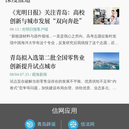
《光明日报》关注青岛：高校
创新与城市发展“双向奔赴”
08:12 / 光明日报客户端
“新能源材料与器件领域，一直是我心之所向。高考志愿征集时发
现中国海洋大学有这个专业，反复研究后我填报了这个志愿，还真
被录取了。”今年7月，来自山西的学子郝君豪，如愿收到中国海洋
青岛拟入选第二批全国零售业
大学材料科学与工程学院材料类专业的录取通知书。
创新提升试点城市
08/04 07:25 / 观海新闻
试点旨在破解当前零售业存在的发展不平衡、优质供给不足和“内
卷式”竞争等问题，加快建设布局合理、供给优质、业态多元、智
慧便捷、竞争有序的现代零售体系。
信网应用