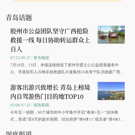
青岛话题
胶州市公益团队坚守广西抢险
救援一线 每日协助转运群众上
百人
07/15 08:37 / 青岛晚报
7月10日、13日，本报连续报道了胶州市爱之心公益慈善服务中
心、市退役军人兵锋应急救援队火速集结16名骨干队员驰援广西灾
区、奋战在抢险一线的故事，得到众多读者点赞。
游客出游兴致增长 青岛上榜境
内自驾游热门目的地TOP10
05/08 07:32 / 观海新闻
今年五一假期，60个城市的中小学集中开启“春假+五一”连休模
式，形成7至8天的超长假期。结合前拼“请4休11”或后凑“请4休1
0”的拼假方案，带动游客出游兴致增长。
深度报道