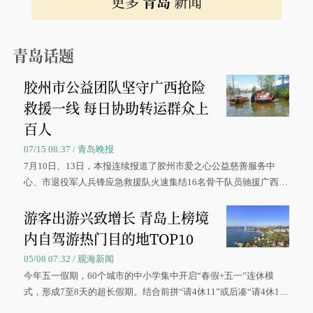
更多
青岛
新闻
青岛话题
胶州市公益团队坚守广西抢险
救援一线 每日协助转运群众上
百人
07/15 08:37 / 青岛晚报
7月10日、13日，本报连续报道了胶州市爱之心公益慈善服务中
心、市退役军人兵锋应急救援队火速集结16名骨干队员驰援广西灾
区、奋战在抢险一线的故事，得到众多读者点赞。
游客出游兴致增长 青岛上榜境
内自驾游热门目的地TOP10
05/08 07:32 / 观海新闻
今年五一假期，60个城市的中小学集中开启“春假+五一”连休模
式，形成7至8天的超长假期。结合前拼“请4休11”或后凑“请4休1
0”的拼假方案，带动游客出游兴致增长。