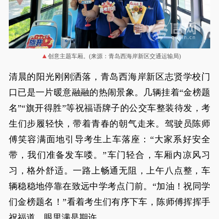
创意主题车厢。(来源：青岛西海岸新区交通运输局)
清晨的阳光刚刚洒落，青岛西海岸新区志贤学校门
口已是一片暖意融融的热闹景象。几辆挂着“金榜题
名”“旗开得胜”等祝福语牌子的公交车整装待发，考
生们步履轻快，带着青春的朝气走来。驾驶员陈师
傅笑容满面地引导考生上车落座：“大家系好安全
带，我们准备发车喽。”车门轻合，车厢内凉风习
习，格外舒适。一路上畅通无阻，上午八点整，车
辆稳稳地停靠在致远中学考点门前。“加油！祝同学
们金榜题名！”看着考生们有序下车，陈师傅挥挥手
祝福道，眼里满是期许。