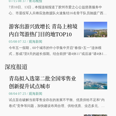
07/15 08:37 / 青岛晚报
7月10日、13日，本报连续报道了胶州市爱之心公益慈善服务中
心、市退役军人兵锋应急救援队火速集结16名骨干队员驰援广西灾
区、奋战在抢险一线的故事，得到众多读者点赞。
游客出游兴致增长 青岛上榜境
内自驾游热门目的地TOP10
05/08 07:32 / 观海新闻
今年五一假期，60个城市的中小学集中开启“春假+五一”连休模
式，形成7至8天的超长假期。结合前拼“请4休11”或后凑“请4休1
0”的拼假方案，带动游客出游兴致增长。
深度报道
青岛拟入选第二批全国零售业
创新提升试点城市
08/04 07:25 / 观海新闻
试点旨在破解当前零售业存在的发展不平衡、优质供给不足和“内
卷式”竞争等问题，加快建设布局合理、供给优质、业态多元、智
慧便捷、竞争有序的现代零售体系。