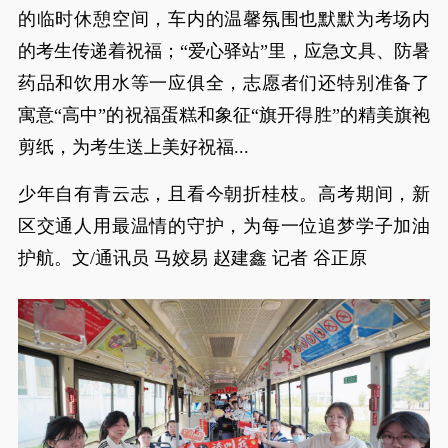
的临时休憩空间，车内的温馨氛围也默默为考场内
的考生传递着祝福；“爱心驿站”里，应急文具、防暑
药品和饮用水等一应俱全，志愿者们还特别准备了
寓意“高中”的祝福蛋糕和象征“旗开得胜”的精美旗袍
剪纸，为考生送上美好祝福...
少年自有青云志，且看今朝折桂枝。高考期间，新
区交通人用最温情的守护，为每一位追梦学子加油
护航。文/通讯员 马姣易 赵建鑫 记者 谷正原