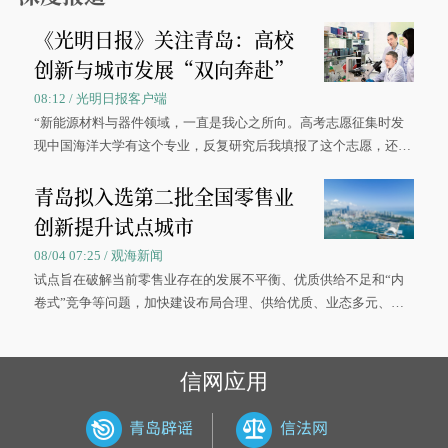
《光明日报》关注青岛：高校
创新与城市发展“双向奔赴”
08:12 / 光明日报客户端
“新能源材料与器件领域，一直是我心之所向。高考志愿征集时发
现中国海洋大学有这个专业，反复研究后我填报了这个志愿，还真
被录取了。”今年7月，来自山西的学子郝君豪，如愿收到中国海洋
青岛拟入选第二批全国零售业
大学材料科学与工程学院材料类专业的录取通知书。
创新提升试点城市
08/04 07:25 / 观海新闻
试点旨在破解当前零售业存在的发展不平衡、优质供给不足和“内
卷式”竞争等问题，加快建设布局合理、供给优质、业态多元、智
慧便捷、竞争有序的现代零售体系。
信网应用