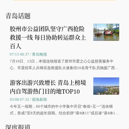
青岛话题
胶州市公益团队坚守广西抢险
救援一线 每日协助转运群众上
百人
07/15 08:37 / 青岛晚报
7月10日、13日，本报连续报道了胶州市爱之心公益慈善服务中
心、市退役军人兵锋应急救援队火速集结16名骨干队员驰援广西灾
区、奋战在抢险一线的故事，得到众多读者点赞。
游客出游兴致增长 青岛上榜境
内自驾游热门目的地TOP10
05/08 07:32 / 观海新闻
今年五一假期，60个城市的中小学集中开启“春假+五一”连休模
式，形成7至8天的超长假期。结合前拼“请4休11”或后凑“请4休1
0”的拼假方案，带动游客出游兴致增长。
深度报道