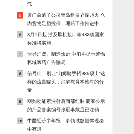
气
厦门象屿子公司青岛租赁仓库起火 仓
5
内货物足额投保，理赔工作推进中
8月1日起 涉及脑机接口等488项国家
6
标准将实施
诱导消费、制造焦虑 中消协提示警惕
7
私域医药广告骗局
信号山：别让“山姆骑手招985硕士”这
8
样的流量噱头，消解教育本该有的分
量
网购动能素注射后面部红肿 商家公示
9
的产品备案编号张冠李戴且已注销
中国经济半年报：多领域数据体现稳
10
中有进