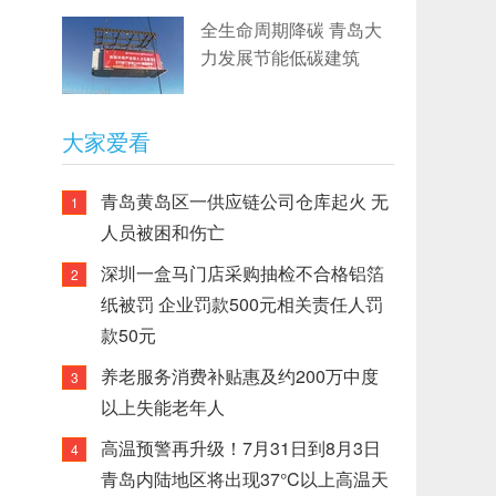
全生命周期降碳 青岛大
力发展节能低碳建筑
大家爱看
青岛黄岛区一供应链公司仓库起火 无
1
人员被困和伤亡
深圳一盒马门店采购抽检不合格铝箔
2
纸被罚 企业罚款500元相关责任人罚
款50元
养老服务消费补贴惠及约200万中度
3
以上失能老年人
高温预警再升级！7月31日到8月3日
4
青岛内陆地区将出现37°C以上高温天