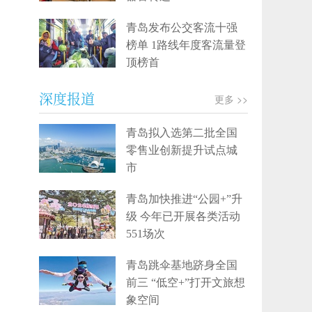
青岛发布公交客流十强
榜单 1路线年度客流量登
顶榜首
深度报道
更多 >>
青岛拟入选第二批全国
零售业创新提升试点城
市
青岛加快推进“公园+”升
级 今年已开展各类活动
551场次
青岛跳伞基地跻身全国
前三 “低空+”打开文旅想
象空间