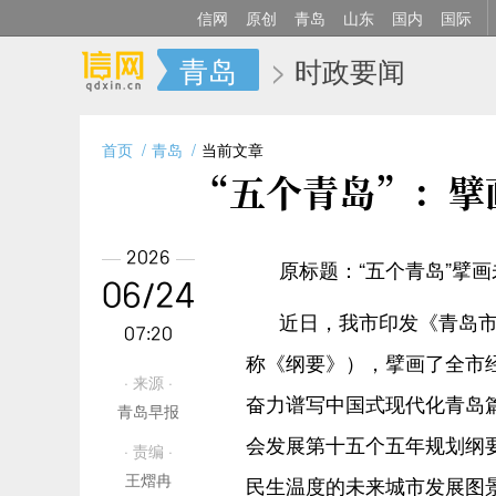
信网
原创
青岛
山东
国内
国际
青岛
>
时政要闻
首页
青岛
当前文章
“五个青岛”：擘
2026
原标题：“五个青岛”擘
06/24
近日，我市印发《青岛
07:20
称《纲要》），擘画了全市经
· 来源 ·
奋力谱写中国式现代化青岛
青岛早报
会发展第十五个五年规划纲要
· 责编 ·
王熠冉
民生温度的未来城市发展图景