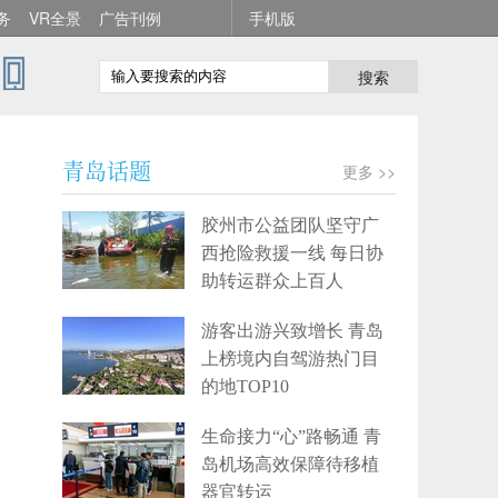
务
VR全景
广告刊例
手机版
搜索
青岛话题
更多 >>
胶州市公益团队坚守广
西抢险救援一线 每日协
助转运群众上百人
游客出游兴致增长 青岛
上榜境内自驾游热门目
的地TOP10
生命接力“心”路畅通 青
岛机场高效保障待移植
器官转运