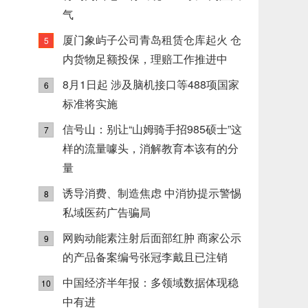
气
厦门象屿子公司青岛租赁仓库起火 仓
5
内货物足额投保，理赔工作推进中
8月1日起 涉及脑机接口等488项国家
6
标准将实施
信号山：别让“山姆骑手招985硕士”这
7
样的流量噱头，消解教育本该有的分
量
诱导消费、制造焦虑 中消协提示警惕
8
私域医药广告骗局
网购动能素注射后面部红肿 商家公示
9
的产品备案编号张冠李戴且已注销
中国经济半年报：多领域数据体现稳
10
中有进