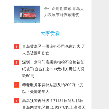
全生命周期降碳 青岛大
力发展节能低碳建筑
大家爱看
青岛黄岛区一供应链公司仓库起火 无
1
人员被困和伤亡
深圳一盒马门店采购抽检不合格铝箔
2
纸被罚 企业罚款500元相关责任人罚
款50元
养老服务消费补贴惠及约200万中度
3
以上失能老年人
高温预警再升级！7月31日到8月3日
4
青岛内陆地区将出现37°C以上高温天