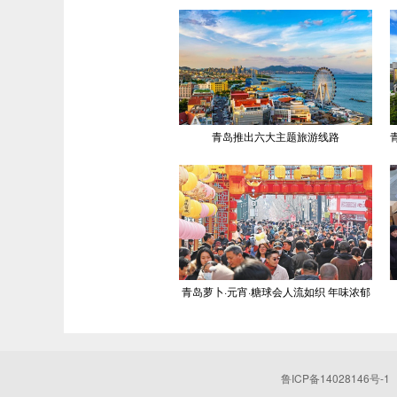
青岛推出六大主题旅游线路
青岛萝卜·元宵·糖球会人流如织 年味浓郁
鲁ICP备14028146号-1