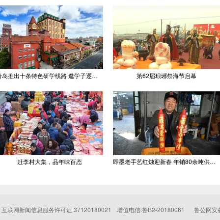
青岛推出十条特色研学线路 邀学子逐梦深蓝探知山海
第62届琅琊祭海节启幕
赶李村大集，品年味百态
即墨老手艺红烛迎新春 年销80余吨供不应求
互联网新闻信息服务许可证:37120180021
增值电信:鲁B2-20180061
鲁公网安备: