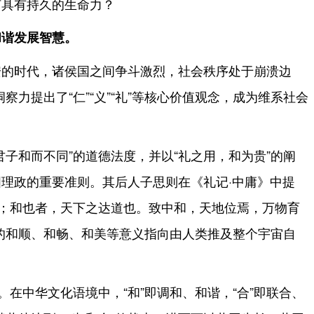
何具有持久的生命力？
和谐发展智慧。
安的时代，诸侯国之间争斗激烈，社会秩序处于崩溃边
察力提出了“仁”“义”“礼”等核心价值观念，成为维系社会
君子和而不同”的道德法度，并以“礼之用，和为贵”的阐
国理政的重要准则。其后人子思则在《礼记·中庸》中提
也；和也者，天下之达道也。致中和，天地位焉，万物育
含的和顺、和畅、和美等意义指向由人类推及整个宇宙自
。在中华文化语境中，“和”即调和、和谐，“合”即联合、