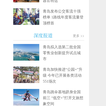
器官转运
青岛发布公交客流十强
榜单 1路线年度客流量登
顶榜首
深度报道
更多 >>
青岛拟入选第二批全国
零售业创新提升试点城
市
青岛加快推进“公园+”升
级 今年已开展各类活动
551场次
青岛跳伞基地跻身全国
前三 “低空+”打开文旅想
象空间