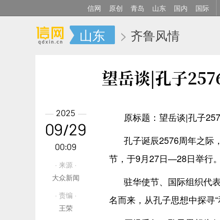
信网
原创
青岛
山东
国内
国际
山东
>
齐鲁风情
望岳谈|孔子25
2025
原标题：望岳谈|孔子25
09/29
孔子诞辰2576周年之际
00:09
节，于9月27日—28日举行
· 来源 ·
大众新闻
驻华使节、国际组织代
· 责编 ·
名而来，从孔子思想中探寻“
王荣