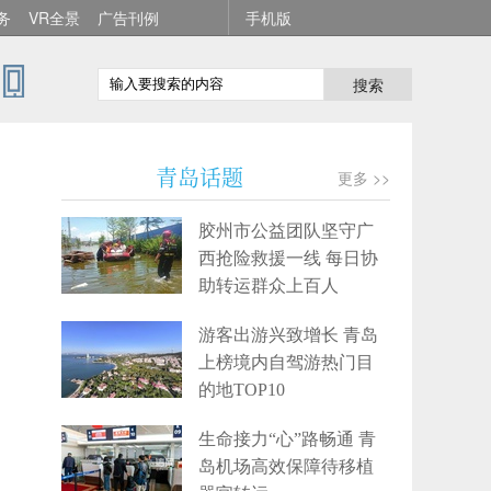
务
VR全景
广告刊例
手机版
搜索
青岛话题
更多 >>
胶州市公益团队坚守广
西抢险救援一线 每日协
助转运群众上百人
游客出游兴致增长 青岛
上榜境内自驾游热门目
的地TOP10
生命接力“心”路畅通 青
岛机场高效保障待移植