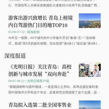
心、市退役军人兵锋应急救援队火速集结16名骨干队员驰援广西灾
区、奋战在抢险一线的故事，得到众多读者点赞。
游客出游兴致增长 青岛上榜境
内自驾游热门目的地TOP10
05/08 07:32 / 观海新闻
今年五一假期，60个城市的中小学集中开启“春假+五一”连休模
式，形成7至8天的超长假期。结合前拼“请4休11”或后凑“请4休1
0”的拼假方案，带动游客出游兴致增长。
深度报道
《光明日报》关注青岛：高校
创新与城市发展“双向奔赴”
08/07 08:12 / 光明日报客户端
“新能源材料与器件领域，一直是我心之所向。高考志愿征集时发
现中国海洋大学有这个专业，反复研究后我填报了这个志愿，还真
被录取了。”今年7月，来自山西的学子郝君豪，如愿收到中国海洋
青岛拟入选第二批全国零售业
大学材料科学与工程学院材料类专业的录取通知书。