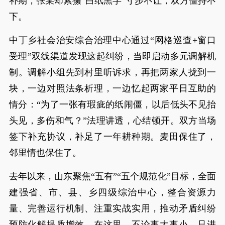
补期，张某却紧攥“白纸黑字”寸步不让，双方僵持不
下。
中丁乡社会治安综合治理中心通过“网格巡查+窗口
受理”双线渠道发现这起纠纷，当即启动多元调解机
制。调解小组先到村里听诉求，再把两家人拢到一
块，一边对照法条析理，一边忆起两家平日互助的
情分：“为了一张有瑕疵的纸闹僵，以后低头不见抬
头见，多伤和气？”法理讲透，心结顿开。双方当场
签下补充协议，补足了一年耕种期。麦田保住了，
邻里情也保住了。
去年以来，山东聚焦“五有”“五个规范化”目标，全面
建强省、市、县、乡四级综治中心，整合资源力
量、完善运行机制、注重实战实用，推动矛盾纠纷
预防化解提质增效。在这里，不论事大事小，只进