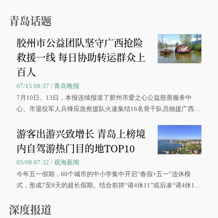
青岛话题
胶州市公益团队坚守广西抢险
救援一线 每日协助转运群众上
百人
07/15 08:37 / 青岛晚报
7月10日、13日，本报连续报道了胶州市爱之心公益慈善服务中
心、市退役军人兵锋应急救援队火速集结16名骨干队员驰援广西灾
区、奋战在抢险一线的故事，得到众多读者点赞。
游客出游兴致增长 青岛上榜境
内自驾游热门目的地TOP10
05/08 07:32 / 观海新闻
今年五一假期，60个城市的中小学集中开启“春假+五一”连休模
式，形成7至8天的超长假期。结合前拼“请4休11”或后凑“请4休1
0”的拼假方案，带动游客出游兴致增长。
深度报道