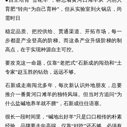
●自主培育“雪花羊”，标志着黄河口滩羊从“为别人
育肥”转向“为自己育种”，但从实验室到火锅店，尚
需时日
稳定品质、把控供给、贯通渠道、开拓市场，每一
步都是产业登高的阶梯。而这条产业升级阶梯的制
高点，在于实现种源自主可控。
要攻克这一命题，仅靠“老把式”石新成的闯劲和“土
专家”赵玉胜的钻劲，远远不够。
石新成走南闯北多年，每次新认识外地朋友，总要
推介一番黄河口滩羊的独特风味。但当对方追问“为
什么盐碱地养羊就不膻”，石新成往往语塞。
很长一段时间里，“碱地出好羊”只是口口相传的朴素
经验。品牌要走向高端，仅靠“好吃”还不够，必须有