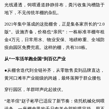
光线通透，饲喂通道静静排布，粪污收集沟槽隐于
地下，不见传统羊棚的杂乱。
2021年集中落成的这批棚舍，正是集各家所长的“2.0
版”。设施齐备，价格也“亲民”：一栋标准羊棚年租
金4万元，日常用水、物业安保、地磅称重、全域防
疫由园区免费兜底。这样的棚，共有310栋。
从“一车活羊跑全国”到百亿产业
●从棚舍迭代到全链补齐，从零散售卖到品牌直达，
黄河口滩羊产业能级的跨越，最终落脚于群众腰包
穿行园区，羊群咩声此起彼伏。
“老羊倌”赵子彬早已适应了新节奏：依托机械化饲喂
设备，一座棚舍里的千只肉羊全部投喂完毕，用不