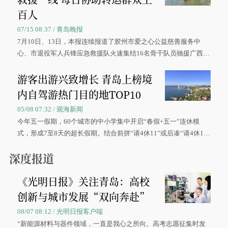
百人
07/15 08:37 / 青岛晚报
7月10日、13日，本报连续报道了胶州市爱之心公益慈善服务中
心、市退役军人兵锋应急救援队火速集结16名骨干队员驰援广西灾
区、奋战在抢险一线的故事，得到众多读者点赞。
游客出游兴致增长 青岛上榜境
内自驾游热门目的地TOP10
05/08 07:32 / 观海新闻
今年五一假期，60个城市的中小学集中开启“春假+五一”连休模
式，形成7至8天的超长假期。结合前拼“请4休11”或后凑“请4休1
0”的拼假方案，带动游客出游兴致增长。
深度报道
《光明日报》关注青岛：高校
创新与城市发展“双向奔赴”
08/07 08:12 / 光明日报客户端
“新能源材料与器件领域，一直是我心之所向。高考志愿征集时发