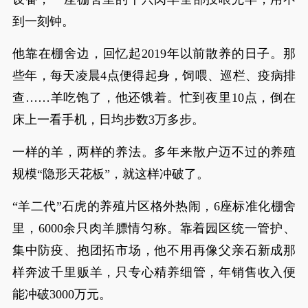
到一刻钟。
他靠在棚舍边，回忆起2019年以前散养的日子。那
些年，每天凌晨4点便得起身，饲喂、巡栏、疫病排
查……羊吃饱了，他还饿着。忙到夜里10点，倒在
床上一看手机，日均步数3万多步。
一样的羊，两样的养法。多年来散户迈不过的养殖
规模“隐形天花板”，就这样冲破了。
“羊二代”石虎的养殖片区格外热闹，6座标准化棚舍
里，6000余只肉羊膘情匀称。靠着园区统一管护、
集中防疫、抱团拓市场，他不用再像父亲石新成那
样奔波千里贩羊，只专心精养细管，年销售收入便
能冲破3000万元。