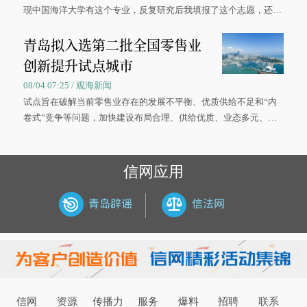
现中国海洋大学有这个专业，反复研究后我填报了这个志愿，还真
被录取了。”今年7月，来自山西的学子郝君豪，如愿收到中国海洋
青岛拟入选第二批全国零售业
大学材料科学与工程学院材料类专业的录取通知书。
创新提升试点城市
08/04 07:25 / 观海新闻
试点旨在破解当前零售业存在的发展不平衡、优质供给不足和“内
卷式”竞争等问题，加快建设布局合理、供给优质、业态多元、智
慧便捷、竞争有序的现代零售体系。
信网应用
信网
资源
传播力
服务
爆料
招聘
联系