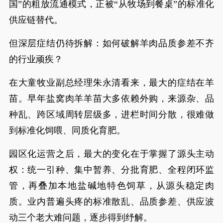
国”的粗放流通模式，正被“从牧场到餐桌”的标准化
供应链替代。
但深层症结仍待拆解：如何破解羊肉品质参差不齐
的行业顽疾？
在大童牧业副总经理朱永清看来，最大的症结在羊
苗。早年盐窝肉羊羊苗大多依赖外购，来源杂、品
种乱、跨区域周转层级多，进栏时间分散，很难做
到标准化饲喂、同质化育肥。
园区化运营之后，最大的变化在于掌握了源头主动
权：统一引种、集中暂养、分批育肥、全程闭环监
管，再叠加本地盐碱地特色饲草，从源头稳定肉
质。业内普遍头疼的标准散乱、品质参差、供应波
动三个老大难问题，逐步得到纾解。