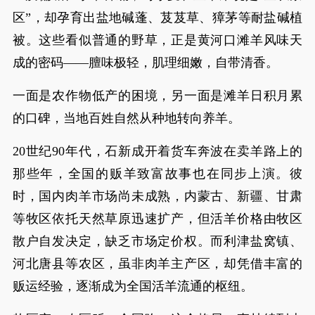
区”，却孕育出盐地碱蓬、芨芨草、獐茅等耐盐碱植
被。这些看似普通的野草，正是黄河口滩羊风味天
成的密码——膻味极轻，肌理细嫩，自带清香。
一面是农作物低产的困境，另一面是滩羊日积月累
的口碑，当地百姓自然从种地转向养羊。
20世纪90年代，石新成开着货车奔波在卖羊路上的
那些年，全国的贩羊致富故事也在同步上演。彼
时，国内肉羊市场尚未成熟，内蒙古、新疆、甘肃
等牧区依托天然草原迅速扩产，但活羊价格由牧区
散户自发决定，缺乏市场定价权。而利津盐窝镇、
河北唐县等农区，虽非肉羊主产区，却凭借丰富的
贩运经验，逐渐成为全国活羊流通的枢纽。