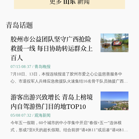
更多
山东
新闻
青岛话题
胶州市公益团队坚守广西抢险
救援一线 每日协助转运群众上
百人
07/15 08:37 / 青岛晚报
7月10日、13日，本报连续报道了胶州市爱之心公益慈善服务中
心、市退役军人兵锋应急救援队火速集结16名骨干队员驰援广西灾
区、奋战在抢险一线的故事，得到众多读者点赞。
游客出游兴致增长 青岛上榜境
内自驾游热门目的地TOP10
05/08 07:32 / 观海新闻
今年五一假期，60个城市的中小学集中开启“春假+五一”连休模
式，形成7至8天的超长假期。结合前拼“请4休11”或后凑“请4休1
0”的拼假方案，带动游客出游兴致增长。