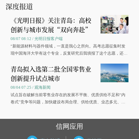
深度报道
《光明日报》关注青岛：高校
创新与城市发展“双向奔赴”
08/07 08:12 / 光明日报客户端
“新能源材料与器件领域，一直是我心之所向。高考志愿征集时发
现中国海洋大学有这个专业，反复研究后我填报了这个志愿，还真
被录取了。”今年7月，来自山西的学子郝君豪，如愿收到中国海洋
青岛拟入选第二批全国零售业
大学材料科学与工程学院材料类专业的录取通知书。
创新提升试点城市
08/04 07:25 / 观海新闻
试点旨在破解当前零售业存在的发展不平衡、优质供给不足和“内
卷式”竞争等问题，加快建设布局合理、供给优质、业态多元、智
慧便捷、竞争有序的现代零售体系。
信网应用