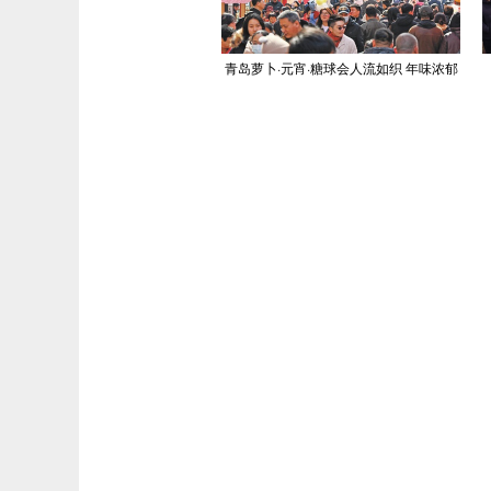
青岛萝卜·元宵·糖球会人流如织 年味浓郁