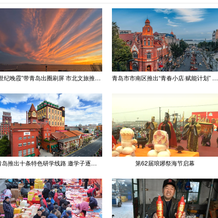
“世纪晚霞”带青岛出圈刷屏 市北文旅推出精品线路
青岛市市南区推出“青春小店·赋能计划” 聚满青岛温情
青岛推出十条特色研学线路 邀学子逐梦深蓝探知山海
第62届琅琊祭海节启幕