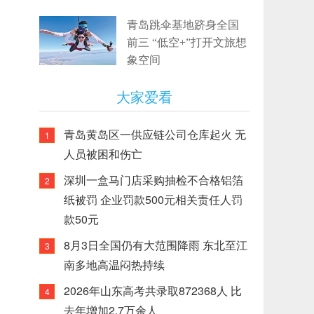
青岛跳伞基地跻身全国
前三 “低空+”打开文旅想
象空间
大家爱看
青岛黄岛区一供应链公司仓库起火 无
1
人员被困和伤亡
深圳一盒马门店采购抽检不合格铝箔
2
纸被罚 企业罚款500元相关责任人罚
款50元
8月3日全国仍有大范围降雨 东北至江
3
南多地高温闷热持续
2026年山东高考共录取872368人 比
4
去年增加2.7万余人