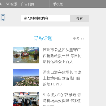
务
VR全景
广告刊例
手机版
搜索
式
青岛话题
更多 >>
胶州市公益团队坚守广
西抢险救援一线 每日协
助转运群众上百人
游客出游兴致增长 青岛
上榜境内自驾游热门目
的地TOP10
生命接力“心”路畅通 青
岛机场高效保障待移植