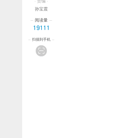
· 责编 ·
孙宝震
阅读量
19111
扫描到手机