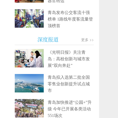
器官转运
青岛发布公交客流十强
榜单 1路线年度客流量登
顶榜首
深度报道
更多 >>
《光明日报》关注青
岛：高校创新与城市发
展“双向奔赴”
青岛拟入选第二批全国
零售业创新提升试点城
市
青岛加快推进“公园+”升
级 今年已开展各类活动
551场次