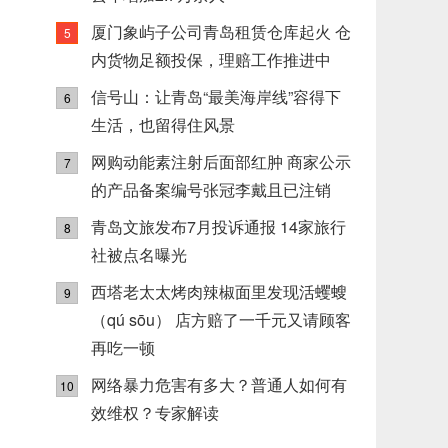
厦门象屿子公司青岛租赁仓库起火 仓
5
内货物足额投保，理赔工作推进中
信号山：让青岛“最美海岸线”容得下
6
生活，也留得住风景
网购动能素注射后面部红肿 商家公示
7
的产品备案编号张冠李戴且已注销
青岛文旅发布7月投诉通报 14家旅行
8
社被点名曝光
西塔老太太烤肉辣椒面里发现活蠼螋
9
（qú sōu） 店方赔了一千元又请顾客
再吃一顿
网络暴力危害有多大？普通人如何有
10
效维权？专家解读