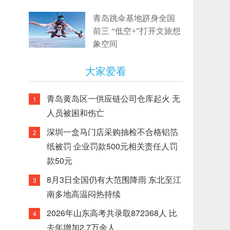
青岛跳伞基地跻身全国
前三 “低空+”打开文旅想
象空间
大家爱看
青岛黄岛区一供应链公司仓库起火 无
1
人员被困和伤亡
深圳一盒马门店采购抽检不合格铝箔
2
纸被罚 企业罚款500元相关责任人罚
款50元
8月3日全国仍有大范围降雨 东北至江
3
南多地高温闷热持续
2026年山东高考共录取872368人 比
4
去年增加2.7万余人