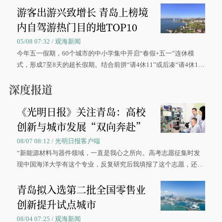
游客出游兴致增长 青岛上榜境
内自驾游热门目的地TOP10
05/08 07:32 / 观海新闻
今年五一假期，60个城市的中小学集中开启“春假+五一”连休模
式，形成7至8天的超长假期。结合前拼“请4休11”或后凑“请4休1
0”的拼假方案，带动游客出游兴致增长。
深度报道
《光明日报》关注青岛：高校
创新与城市发展“双向奔赴”
08/07 08:12 / 光明日报客户端
“新能源材料与器件领域，一直是我心之所向。高考志愿征集时发
现中国海洋大学有这个专业，反复研究后我填报了这个志愿，还真
被录取了。”今年7月，来自山西的学子郝君豪，如愿收到中国海洋
青岛拟入选第二批全国零售业
大学材料科学与工程学院材料类专业的录取通知书。
创新提升试点城市
08/04 07:25 / 观海新闻