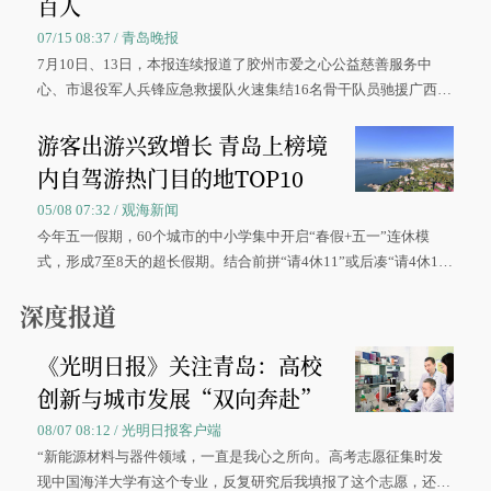
百人
07/15 08:37 / 青岛晚报
7月10日、13日，本报连续报道了胶州市爱之心公益慈善服务中
心、市退役军人兵锋应急救援队火速集结16名骨干队员驰援广西灾
区、奋战在抢险一线的故事，得到众多读者点赞。
游客出游兴致增长 青岛上榜境
内自驾游热门目的地TOP10
05/08 07:32 / 观海新闻
今年五一假期，60个城市的中小学集中开启“春假+五一”连休模
式，形成7至8天的超长假期。结合前拼“请4休11”或后凑“请4休1
0”的拼假方案，带动游客出游兴致增长。
深度报道
《光明日报》关注青岛：高校
创新与城市发展“双向奔赴”
08/07 08:12 / 光明日报客户端
“新能源材料与器件领域，一直是我心之所向。高考志愿征集时发
现中国海洋大学有这个专业，反复研究后我填报了这个志愿，还真