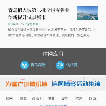
被录取了。”今年7月，来自山西的学子郝君豪，如愿收到中国海洋
青岛拟入选第二批全国零售业
大学材料科学与工程学院材料类专业的录取通知书。
创新提升试点城市
08/04 07:25 / 观海新闻
试点旨在破解当前零售业存在的发展不平衡、优质供给不足和“内
卷式”竞争等问题，加快建设布局合理、供给优质、业态多元、智
慧便捷、竞争有序的现代零售体系。
信网应用
信网
资源
传播力
服务
爆料
招聘
联系