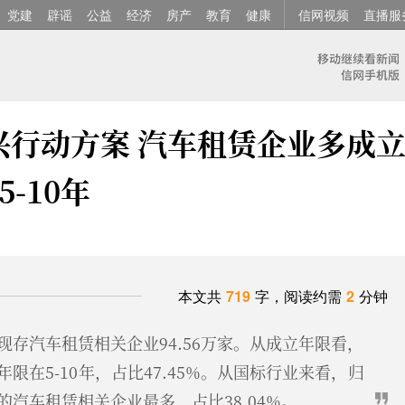
党建
辟谣
公益
经济
房产
教育
健康
信网视频
直播服
兴行动方案 汽车租赁企业多成
5-10年
本文共
719
字，阅读约需
2
分钟
存汽车租赁相关企业94.56万家。从成立年限看，
限在5-10年，占比47.45%。从国标行业来看，归
汽车租赁相关企业最多，占比38.04%。