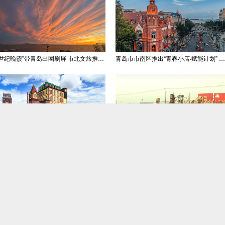
“世纪晚霞”带青岛出圈刷屏 市北文旅推出精品线路
青岛市市南区推出“青春小店·赋能计划” 聚满青岛温情
青岛推出十条特色研学线路 邀学子逐梦深蓝探知山海
第62届琅琊祭海节启幕