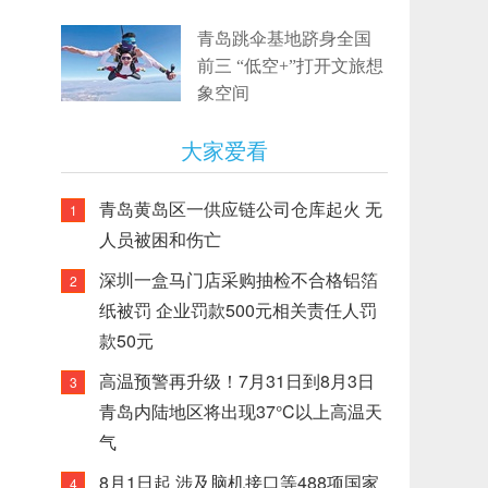
青岛跳伞基地跻身全国
前三 “低空+”打开文旅想
象空间
大家爱看
青岛黄岛区一供应链公司仓库起火 无
1
人员被困和伤亡
深圳一盒马门店采购抽检不合格铝箔
2
纸被罚 企业罚款500元相关责任人罚
款50元
高温预警再升级！7月31日到8月3日
3
青岛内陆地区将出现37°C以上高温天
气
8月1日起 涉及脑机接口等488项国家
4