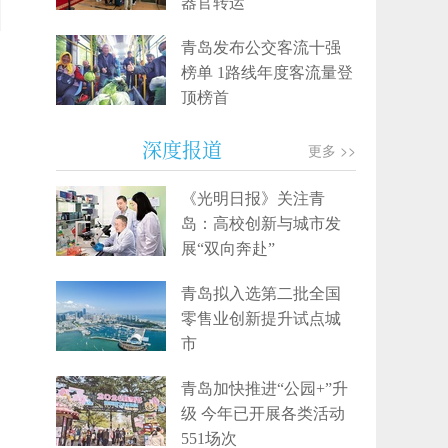
器官转运
青岛发布公交客流十强
榜单 1路线年度客流量登
顶榜首
深度报道
更多 >>
《光明日报》关注青
岛：高校创新与城市发
展“双向奔赴”
青岛拟入选第二批全国
零售业创新提升试点城
市
青岛加快推进“公园+”升
级 今年已开展各类活动
551场次