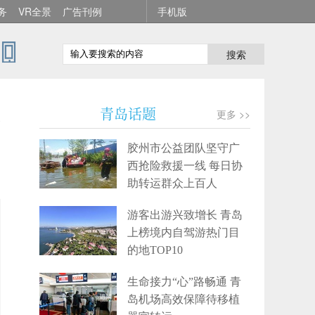
务
VR全景
广告刊例
手机版
搜索
立
青岛话题
更多 >>
胶州市公益团队坚守广
西抢险救援一线 每日协
助转运群众上百人
游客出游兴致增长 青岛
上榜境内自驾游热门目
的地TOP10
生命接力“心”路畅通 青
岛机场高效保障待移植