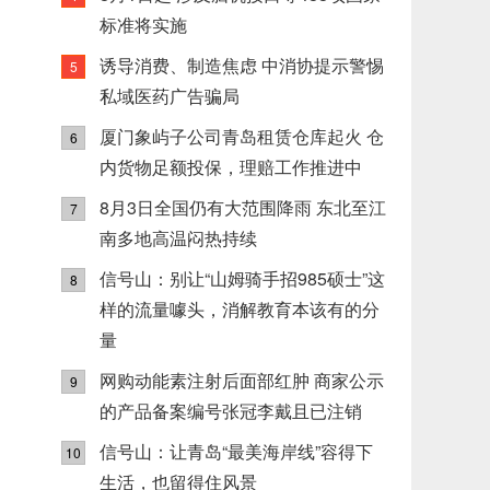
标准将实施
诱导消费、制造焦虑 中消协提示警惕
5
私域医药广告骗局
厦门象屿子公司青岛租赁仓库起火 仓
6
内货物足额投保，理赔工作推进中
8月3日全国仍有大范围降雨 东北至江
7
南多地高温闷热持续
信号山：别让“山姆骑手招985硕士”这
8
样的流量噱头，消解教育本该有的分
量
网购动能素注射后面部红肿 商家公示
9
的产品备案编号张冠李戴且已注销
信号山：让青岛“最美海岸线”容得下
10
生活，也留得住风景