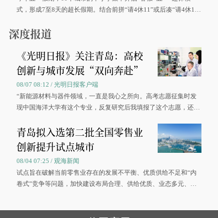
式，形成7至8天的超长假期。结合前拼“请4休11”或后凑“请4休1
0”的拼假方案，带动游客出游兴致增长。
深度报道
《光明日报》关注青岛：高校
创新与城市发展“双向奔赴”
08/07 08:12 / 光明日报客户端
“新能源材料与器件领域，一直是我心之所向。高考志愿征集时发
现中国海洋大学有这个专业，反复研究后我填报了这个志愿，还真
被录取了。”今年7月，来自山西的学子郝君豪，如愿收到中国海洋
青岛拟入选第二批全国零售业
大学材料科学与工程学院材料类专业的录取通知书。
创新提升试点城市
08/04 07:25 / 观海新闻
试点旨在破解当前零售业存在的发展不平衡、优质供给不足和“内
卷式”竞争等问题，加快建设布局合理、供给优质、业态多元、智
慧便捷、竞争有序的现代零售体系。