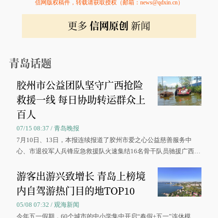
信网版权稿件，转载请获取授权（邮箱：news@qdxin.cn）
更多
信网原创
新闻
青岛话题
胶州市公益团队坚守广西抢险
救援一线 每日协助转运群众上
百人
07/15 08:37 / 青岛晚报
7月10日、13日，本报连续报道了胶州市爱之心公益慈善服务中
心、市退役军人兵锋应急救援队火速集结16名骨干队员驰援广西灾
区、奋战在抢险一线的故事，得到众多读者点赞。
游客出游兴致增长 青岛上榜境
内自驾游热门目的地TOP10
05/08 07:32 / 观海新闻
今年五一假期，60个城市的中小学集中开启“春假+五一”连休模