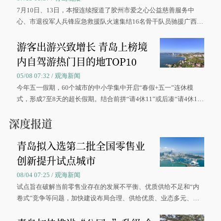
7月10日、13日，本报连续报道了胶州市爱之心公益慈善服务中
心、市退役军人兵锋应急救援队火速集结16名骨干队员驰援广西灾
区、奋战在抢险一线的故事，得到众多读者点赞。
游客出游兴致增长 青岛上榜境
内自驾游热门目的地TOP10
05/08 07:32 / 观海新闻
今年五一假期，60个城市的中小学集中开启“春假+五一”连休模
式，形成7至8天的超长假期。结合前拼“请4休11”或后凑“请4休1
0”的拼假方案，带动游客出游兴致增长。
深度报道
青岛拟入选第二批全国零售业
创新提升试点城市
08/04 07:25 / 观海新闻
试点旨在破解当前零售业存在的发展不平衡、优质供给不足和“内
卷式”竞争等问题，加快建设布局合理、供给优质、业态多元、智
慧便捷、竞争有序的现代零售体系。