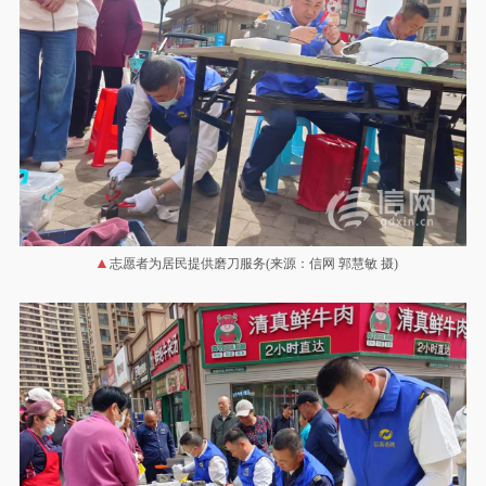
志愿者为居民提供磨刀服务(来源：信网 郭慧敏 摄)