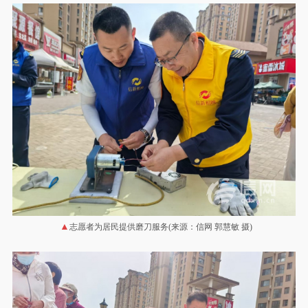
志愿者为居民提供磨刀服务(来源：信网 郭慧敏 摄)