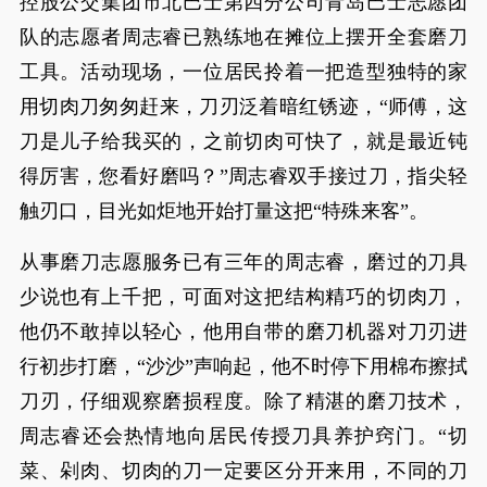
控股公交集团市北巴士第四分公司青岛巴士志愿团
队的志愿者周志睿已熟练地在摊位上摆开全套磨刀
工具。活动现场，一位居民拎着一把造型独特的家
用切肉刀匆匆赶来，刀刃泛着暗红锈迹，“师傅，这
刀是儿子给我买的，之前切肉可快了，就是最近钝
得厉害，您看好磨吗？”周志睿双手接过刀，指尖轻
触刃口，目光如炬地开始打量这把“特殊来客”。
从事磨刀志愿服务已有三年的周志睿，磨过的刀具
少说也有上千把，可面对这把结构精巧的切肉刀，
他仍不敢掉以轻心，他用自带的磨刀机器对刀刃进
行初步打磨，“沙沙”声响起，他不时停下用棉布擦拭
刀刃，仔细观察磨损程度。除了精湛的磨刀技术，
周志睿还会热情地向居民传授刀具养护窍门。“切
菜、剁肉、切肉的刀一定要区分开来用，不同的刀