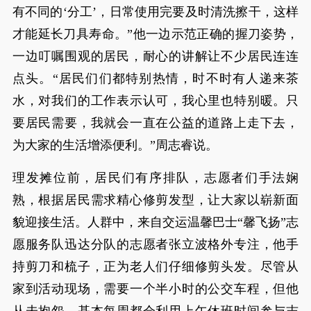
有不同的‘分工’，日常使用完要及时清洗擦干，这样
才能延长刀具寿命。”他一边示范正确的握刀姿势，
一边叮嘱围观的居民，耐心的讲解让不少居民连连
点头。“居民们们都特别热情，时不时有人递来茶
水，对我们的工作表示认可，我心里也特别暖。只
要居民需要，我就会一直在公益的道路上走下去，
为大家的生活增添便利。”周志睿说。
理发摊位前，居民们有序排队，志愿者们手法娴
熟，根据居民需求精心修剪发型，让大家以崭新面
貌迎接生活。人群中，来自交运温馨巴士“馨飞扬”志
愿服务队迅达分队的志愿者张立波格外专注，他手
持剪刀和梳子，正为老人们仔细修剪头发。尽管从
家到活动现场，需要一个半小时的公交车程，但他