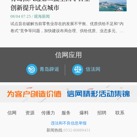
创新提升试点城市
08/04 07:25 / 观海新闻
试点旨在破解当前零售业存在的发展不平衡、优质供给不足和“内
卷式”竞争等问题，加快建设布局合理、供给优质、业态多元、智
慧便捷、竞争有序的现代零售体系。
信网应用
信网
资源
传播力
服务
爆料
招聘
联系
违法和不良信息举报
新闻热线:
0532-80889431