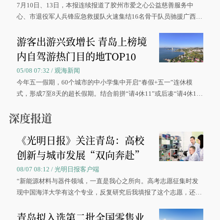
7月10日、13日，本报连续报道了胶州市爱之心公益慈善服务中
心、市退役军人兵锋应急救援队火速集结16名骨干队员驰援广西灾
区、奋战在抢险一线的故事，得到众多读者点赞。
游客出游兴致增长 青岛上榜境
内自驾游热门目的地TOP10
05/08 07:32 / 观海新闻
今年五一假期，60个城市的中小学集中开启“春假+五一”连休模
式，形成7至8天的超长假期。结合前拼“请4休11”或后凑“请4休1
0”的拼假方案，带动游客出游兴致增长。
深度报道
《光明日报》关注青岛：高校
创新与城市发展“双向奔赴”
08/07 08:12 / 光明日报客户端
“新能源材料与器件领域，一直是我心之所向。高考志愿征集时发
现中国海洋大学有这个专业，反复研究后我填报了这个志愿，还真
被录取了。”今年7月，来自山西的学子郝君豪，如愿收到中国海洋
青岛拟入选第二批全国零售业
大学材料科学与工程学院材料类专业的录取通知书。