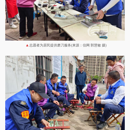
志愿者为居民提供磨刀服务(来源：信网 郭慧敏 摄)