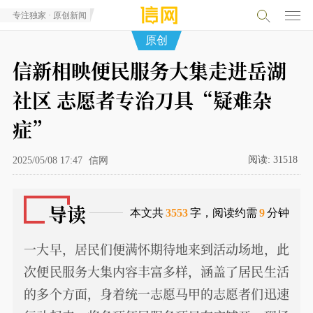
专注独家 · 原创新闻
原创
信新相映便民服务大集走进岳湖
社区 志愿者专治刀具“疑难杂
症”
阅读:
31518
2025/05/08 17:47
信网
导读
本文共
3553
字，阅读约需
9
分钟
一大早，居民们便满怀期待地来到活动场地，此
次便民服务大集内容丰富多样，涵盖了居民生活
的多个方面，身着统一志愿马甲的志愿者们迅速